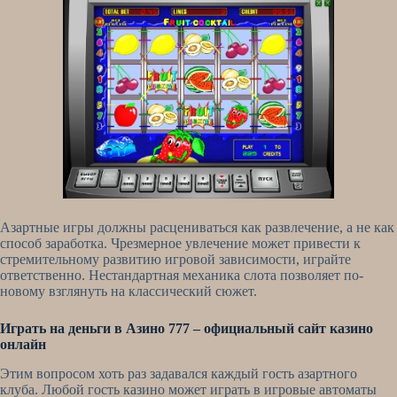
Азартные игры должны расцениваться как развлечение, а не как
способ заработка. Чрезмерное увлечение может привести к
стремительному развитию игровой зависимости, играйте
ответственно. Нестандартная механика слота позволяет по-
новому взглянуть на классический сюжет.
Играть на деньги в Азино 777 – официальный сайт казино
онлайн
Этим вопросом хоть раз задавался каждый гость азартного
клуба. Любой гость казино может играть в игровые автоматы