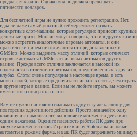
предлагает казино. Однако она не должна превышать
пятидесяти долларов.
Для бесплатной игры не нужно проходить регистрацию. Нет,
едва ли даже самый опытный геймер сможет назвать
конкретные слот-машины, которые регулярно приносят крупные
денежные призы. Многие могут говорить, что и в других казино
можно встретить аналогичные игровые автоматы, и они
практически ничем не отличаются от предоставленных в
GMSlots. Можно выделить массу отличий, которые отличают
игровые автоматы GMSlots от игровых автоматов других
казино. Прежде всего отличие заключается в высокой их
надежности в отличии от автоматов, представленных в других
клубах. Слоты очень популярны в настоящее время, и есть
много людей, которые предпочитают играть в слоты, чем играть
в другие игры в казино. Если вы не любите играть, вы можете
вместо этого поиграть в слоты.
Вам не нужно постоянно нажимать одну и ту же клавишу для
повторения однотипного действия. Просто назначайте одну
клавишу и с помощью нее выполняйте множество действий
одним нажатием. Оцените плавность работы ПК даже при
запуске множества окон. Играйте в игру Slotomania игровые
автоматы в режиме фарма, и ваш ПК будет затрачивать минимум