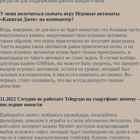
ресурсов для поддержания работы каждого окна.
У меня получиться скачать игру Игровые автоматы
«Капитан Джек» на компьютер?
Ведь, наверное, не для кого не будет новостью что большая часть
виртуальных казино, накручивают свои игровые автоматы
таким образом, что игрок практически не получает выигрыша.
Тоесть выдача таких автоматов равна практически нолю, и на
таких игровых автоматах игрок будет только проигрывать, и
выигрыша от такого автомата не стоит ждать. В случае выбора
для игры казино GMSlots, вы можете быть уверены, что процент
выдачи игровых автоматов, остался на уровне, который был
заложен изготовителем, и никто его изменить не сможет. Во-
первых, стоит осознавать, что вы всегда рискуете своими
деньгами.
11.2022 Сегодня не работает Telegram на смартфоне: почему –
последние новости
Выбирайте своего любимого провайдера, пользуйтесь
фильтрами, поиском и играйте в слоты абсолютно бесплатно. На
веб-сайте интернет казино Мелбет доступен впечатляющий
выбор игрового софта, который будет необходимо по душе в том
числе и самому взыскательному гемблеру. Казино считается