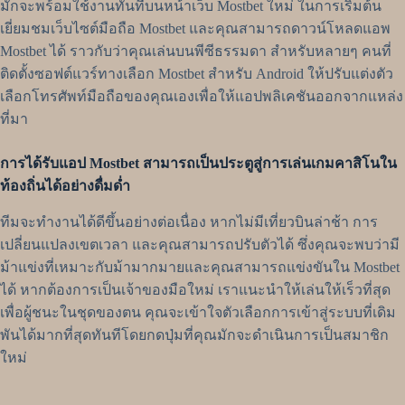
มักจะพร้อมใช้งานทันทีบนหน้าเว็บ Mostbet ใหม่ ในการเริ่มต้น
เยี่ยมชมเว็บไซต์มือถือ Mostbet และคุณสามารถดาวน์โหลดแอพ
Mostbet ได้ ราวกับว่าคุณเล่นบนพีซีธรรมดา สำหรับหลายๆ คนที่
ติดตั้งซอฟต์แวร์ทางเลือก Mostbet สำหรับ Android ให้ปรับแต่งตัว
เลือกโทรศัพท์มือถือของคุณเองเพื่อให้แอปพลิเคชันออกจากแหล่ง
ที่มา
การได้รับแอป Mostbet สามารถเป็นประตูสู่การเล่นเกมคาสิโนใน
ท้องถิ่นได้อย่างดื่มด่ำ
ทีมจะทำงานได้ดีขึ้นอย่างต่อเนื่อง หากไม่มีเที่ยวบินล่าช้า การ
เปลี่ยนแปลงเขตเวลา และคุณสามารถปรับตัวได้ ซึ่งคุณจะพบว่ามี
ม้าแข่งที่เหมาะกับม้ามากมายและคุณสามารถแข่งขันใน Mostbet
ได้ หากต้องการเป็นเจ้าของมือใหม่ เราแนะนำให้เล่นให้เร็วที่สุด
เพื่อผู้ชนะในชุดของตน คุณจะเข้าใจตัวเลือกการเข้าสู่ระบบที่เดิม
พันได้มากที่สุดทันทีโดยกดปุ่มที่คุณมักจะดำเนินการเป็นสมาชิก
ใหม่