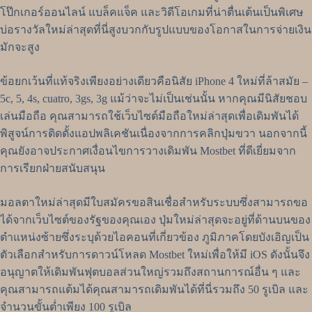
โป๊กเกอร์ออนไลน์ แบล็คแจ็ค และวิดีโอเกมที่น่าตื่นเต้นเป็นพิเศษ
บ่อรางวัลใหม่ล่าสุดที่นี่สูงบวกกับรูปแบบของโอกาสในการจ่ายเงิน
มักจะสูง
ข้อยกเว้นที่แท้จริงเพียงอย่างเดียวคือนิสัย iPhone 4 ใหม่ที่ล้าสมัย –
5c, 5, 4s, cuatro, 3gs, 3g แม้ว่าจะไม่เป็นเช่นนั้น หากคุณมีนิสัยชอบ
เล่นมือถือ คุณสามารถใช้เว็บไซต์มือถือใหม่ล่าสุดเพื่อเดิมพันได้
พิสูจน์การติดตั้งแอปพลิเคชันเนื่องจากการคลิกปุ่มขวา นอกจากนี้
คุณยังอาจประกาศเงื่อนไขการวางเดิมพัน Mostbet ที่ดีเยี่ยมจาก
การเรียกฝ่ายสนับสนุน
มอลตาใหม่ล่าสุดมีใบสมัครขอสินเชื่อสำหรับระบบซึ่งสามารถขอ
ได้จากเว็บไซต์ของรัฐของคุณเอง ปุ่มใหม่ล่าสุดจะอยู่ที่ด้านบนของ
ตำแหน่งซ้ายซึ่งระบุด้วยไอคอนที่เกี่ยวข้อง ภูมิภาคโดยบังเอิญเป็น
ตัวเลือกสำหรับการดาวน์โหลด Mostbet ใหม่เพื่อให้มี iOS ดังนั้นจึง
อนุญาตให้เดิมพันฟุตบอลส่วนใหญ่รวมถึงสถานการณ์อื่น ๆ และ
คุณสามารถแต้มได้คุณสามารถเดิมพันได้ที่นี่รวมถึง 50 รูเบิล และ
จำนวนขั้นต่ำเพียง 100 รูเบิล