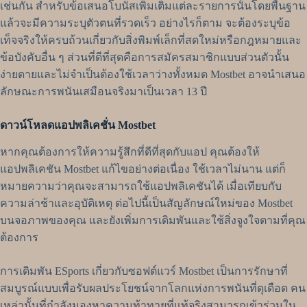
เช่นกัน สำหรับข้อเสนอโบนัสเพิ่มเติมแต่ละรายการนั้นโดยพื้นฐาน
แล้วจะมีความระบุตัวตนที่รวดเร็ว อย่างไรก็ตาม จะต้องระบุข้อ
เท็จจริงให้ครบถ้วนเกี่ยวกับสิ่งพิมพ์เล็กที่สดใหม่หรือกฎหมายและ
ข้อบังคับอื่น ๆ ส่วนที่ดีที่สุดคือการสมัครสมาชิกแบบส่วนตัวนั้น
ง่ายดายและไม่จำเป็นต้องใช้เวลาว่างทั้งหมด Mostbet อาจนำเสนอ
ลักษณะการพนันเสมือนจริงมาเป็นเวลา 13 ปี
ดาวน์โหลดแอปพลิเคชั่น Mostbet
หากคุณต้องการให้ความรู้สึกที่ดีที่สุดกับแอป คุณต้องให้
แอปพลิเคชัน Mostbet แก้ไขอย่างต่อเนื่อง ใช้เวลาไม่นาน แต่ก็
หมายความว่าคุณจะสามารถใช้แอปพลิเคชันได้ เมื่อเทียบกับ
ความล่าช้าและอุบัติเหตุ ต่อไปนี้เป็นสัญลักษณ์ใหม่ของ Mostbet
บนจอภาพของคุณ และยังเพิ่มการเดิมพันและใช้สิ่งจูงใจตามที่คุณ
ต้องการ
การเดิมพัน ESports เกี่ยวกับซอฟต์แวร์ Mostbet เป็นการรักษาที่
สมบูรณ์แบบเพื่อรับผลประโยชน์จากโลกแห่งการพนันที่ดุเดือด คน
เหล่านั้นที่กำลังมองหาความท้าทายที่แท้จริงสามารถเข้าร่วมใน