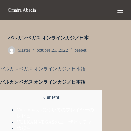
S
Omaira Abadia
a
l
t
a
r
a
バルカンベガス オンラインカジノ日本
l
c
Master
octubre 25, 2022
beebet
o
n
t
e
バルカンベガス オンラインカジノ日本語
n
i
バルカンベガス オンラインカジノ日本語
d
o
Content
Vulkan Vegasについてのプレイヤーの
レビュー
VULKAN VEGASのユーザビリティ
信頼性