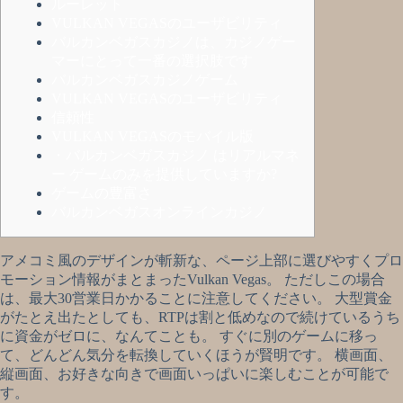
ルーレット
VULKAN VEGASのユーザビリティ
バルカンベガスカジノは、カジノゲー
マーにとって一番の選択肢です
バルカンベガスカジノゲーム
VULKAN VEGASのユーザビリティ
信頼性
VULKAN VEGASのモバイル版
・バルカンベガスカジノ はリアルマネ
ー ゲームのみを提供していますか?
ゲームの豊富さ
バルカンベガスオンラインカジノ
アメコミ風のデザインが斬新な、ページ上部に選びやすくプロ
モーション情報がまとまったVulkan Vegas。 ただしこの場合
は、最大30営業日かかることに注意してください。 大型賞金
がたとえ出たとしても、RTPは割と低めなので続けているうち
に資金がゼロに、なんてことも。 すぐに別のゲームに移っ
て、どんどん気分を転換していくほうが賢明です。 横画面、
縦画面、お好きな向きで画面いっぱいに楽しむことが可能で
す。