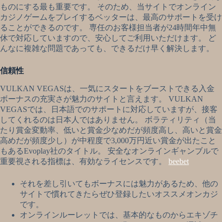
ものにする最も重要です。 そのため、当サイトでオンライン
カジノゲームをプレイするベッターは、最高のサポートを受け
ることができるのです。 専任のお客様担当者が24時間年中無
休で対応していますので、安心してご利用いただけます。 ど
んなに複雑な問題であっても、できるだけ早く解決します。
信頼性
VULKAN VEGASは、一気にスタートをブーストできる入金
ボーナスの充実さが魅力のサイトと言えます。 VULKAN
VEGASでは、日本語でのサポートに対応していますが、接客
してくれるのは日本人ではありません。 ボラティリティ（当
たり賞金変動率、低いと賞金少なめだが頻度高し、高いと賞金
高めだが頻度少し）が中程度で3,000万円近い賞金が出たこと
もあるEvoplay社のタイトル。 安全なオンラインギャンブルで
重要視される指標は、有効なライセンスです。
beebet
それを差し引いてもボーナスには魅力があるため、他の
サイトで慣れてきたらぜひ登録したいオススメオンカジ
です。
オンラインルーレットでは、基本的なものからエキゾチ