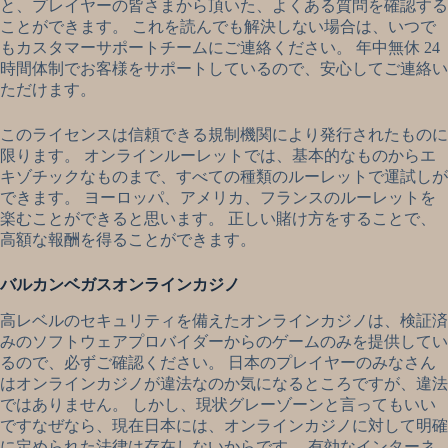
と、プレイヤーの皆さまから頂いた、よくある質問を確認する
ことができます。 これを読んでも解決しない場合は、いつで
もカスタマーサポートチームにご連絡ください。 年中無休 24
時間体制でお客様をサポートしているので、安心してご連絡い
ただけます。
このライセンスは信頼できる規制機関により発行されたものに
限ります。 オンラインルーレットでは、基本的なものからエ
キゾチックなものまで、すべての種類のルーレットで運試しが
できます。 ヨーロッパ、アメリカ、フランスのルーレットを
楽むことができると思います。 正しい賭け方をすることで、
高額な報酬を得ることができます。
バルカンベガスオンラインカジノ
高レベルのセキュリティを備えたオンラインカジノは、検証済
みのソフトウェアプロバイダーからのゲームのみを提供してい
るので、必ずご確認ください。 日本のプレイヤーのみなさん
はオンラインカジノが違法なのか気になるところですが、違法
ではありません。 しかし、現状グレーゾーンと言ってもいい
ですなぜなら、現在日本には、オンラインカジノに対して明確
に定められた法律は存在しないからです。 有効なインターネ