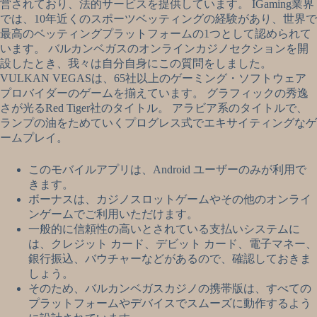
営されており、法的サービスを提供しています。 IGaming業界
では、10年近くのスポーツベッティングの経験があり、世界で
最高のベッティングプラットフォームの1つとして認められて
います。 バルカンベガスのオンラインカジノセクションを開
設したとき、我々は自分自身にこの質問をしました。
VULKAN VEGASは、65社以上のゲーミング・ソフトウェア
プロバイダーのゲームを揃えています。 グラフィックの秀逸
さが光るRed Tiger社のタイトル。 アラビア系のタイトルで、
ランプの油をためていくプログレス式でエキサイティングなゲ
ームプレイ。
このモバイルアプリは、Android ユーザーのみが利用で
きます。
ボーナスは、カジノスロットゲームやその他のオンライ
ンゲームでご利用いただけます。
一般的に信頼性の高いとされている支払いシステムに
は、クレジット カード、デビット カード、電子マネー、
銀行振込、バウチャーなどがあるので、確認しておきま
しょう。
そのため、バルカンベガスカジノの携帯版は、すべての
プラットフォームやデバイスでスムーズに動作するよう