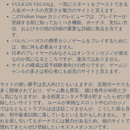
VULKAN VEGASは、一気にスタートをブーストできる
入金ボーナスの充実さが魅力のサイトと言えます。
このVulkan Vegas カジノのレビューでは、プレイヤーが
登録する前に知っておくべき機能、ボーナス、支払い方
法、およびその他の詳細の重要な詳細に焦点を当てま
す。
バルカンベガスの携帯カジノゲームをプレイするために
は、他に何も必要ありません。
日本のプレイヤーのみなさんはオンラインカジノが違法
なのか気になるところですが、違法ではありません。
サイトの構成は若干経験者向けの作りですが、ゲームジ
ャンルの多さは初心者にも必見のサイトと言えます。
サイトの使い勝手は玄人向けともいえますが、定期ボーナスも
多く開催されており、ゲーム数も豊富。 賭け条件が40倍と少
し気になりますが、ある程度エンタメ予算が貯まったらぜひ登
録したいサイトです。 ルールが単純なスロット中心のカジノ
ではもともとトラブルはほぼ起こりませんが、こうした面も含
め、初中級者以降に適しているといえるかもしれません。 そ
れを差し引いてもボーナスには魅力があるため、他のサイトで
慣れてきたらぜひ登録したいオススメオンカジです。