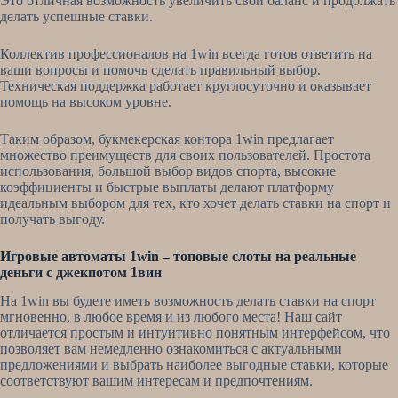
Это отличная возможность увеличить свой баланс и продолжать
делать успешные ставки.
Коллектив профессионалов на 1win всегда готов ответить на
ваши вопросы и помочь сделать правильный выбор.
Техническая поддержка работает круглосуточно и оказывает
помощь на высоком уровне.
Таким образом, букмекерская контора 1win предлагает
множество преимуществ для своих пользователей. Простота
использования, большой выбор видов спорта, высокие
коэффициенты и быстрые выплаты делают платформу
идеальным выбором для тех, кто хочет делать ставки на спорт и
получать выгоду.
Игровые автоматы 1win – топовые слоты на реальные
деньги с джекпотом 1вин
На 1win вы будете иметь возможность делать ставки на спорт
мгновенно, в любое время и из любого места! Наш сайт
отличается простым и интуитивно понятным интерфейсом, что
позволяет вам немедленно ознакомиться с актуальными
предложениями и выбрать наиболее выгодные ставки, которые
соответствуют вашим интересам и предпочтениям.