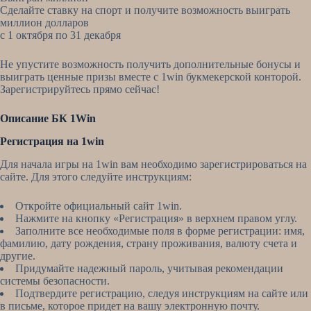
Сделайте ставку на спорт и получите возможность выиграть
миллион долларов
с 1 октября по 31 декабря
Не упустите возможность получить дополнительные бонусы и
выиграть ценные призы вместе с 1win букмекерской конторой.
Зарегистрируйтесь прямо сейчас!
Описание БК 1Win
Регистрация на 1win
Для начала игры на 1win вам необходимо зарегистрироваться на
сайте. Для этого следуйте инструкциям:
Откройте официальный сайт 1win.
Нажмите на кнопку «Регистрация» в верхнем правом углу.
Заполните все необходимые поля в форме регистрации: имя,
фамилию, дату рождения, страну проживания, валюту счета и
другие.
Придумайте надежный пароль, учитывая рекомендации
системы безопасности.
Подтвердите регистрацию, следуя инструкциям на сайте или
в письме, которое придет на вашу электронную почту.