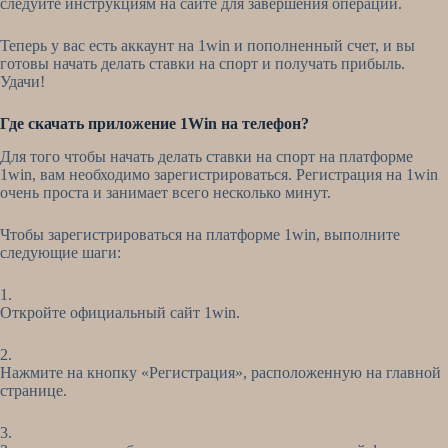
следуйте инструкциям на сайте для завершения операции.
Теперь у вас есть аккаунт на 1win и пополненный счет, и вы
готовы начать делать ставки на спорт и получать прибыль.
Удачи!
Где скачать приложение 1Win на телефон?
Для того чтобы начать делать ставки на спорт на платформе
1win, вам необходимо зарегистрироваться. Регистрация на 1win
очень проста и занимает всего несколько минут.
Чтобы зарегистрироваться на платформе 1win, выполните
следующие шаги:
1.
Откройте официальный сайт 1win.
2.
Нажмите на кнопку «Регистрация», расположенную на главной
странице.
3.