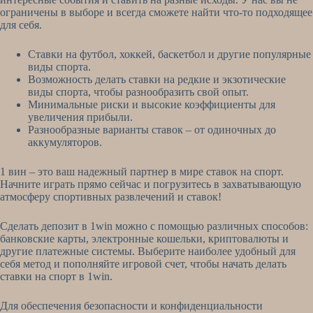
ограничены в выборе и всегда сможете найти что-то подходящее
для себя.
Ставки на футбол, хоккей, баскетбол и другие популярные
виды спорта.
Возможность делать ставки на редкие и экзотические
виды спорта, чтобы разнообразить свой опыт.
Минимальные риски и высокие коэффициенты для
увеличения прибыли.
Разнообразные варианты ставок – от одиночных до
аккумуляторов.
1 вин – это ваш надежный партнер в мире ставок на спорт.
Начните играть прямо сейчас и погрузитесь в захватывающую
атмосферу спортивных развлечений и ставок!
Сделать депозит в 1win можно с помощью различных способов:
банковские карты, электронные кошельки, криптовалюты и
другие платежные системы. Выберите наиболее удобный для
себя метод и пополняйте игровой счет, чтобы начать делать
ставки на спорт в 1win.
Для обеспечения безопасности и конфиденциальности