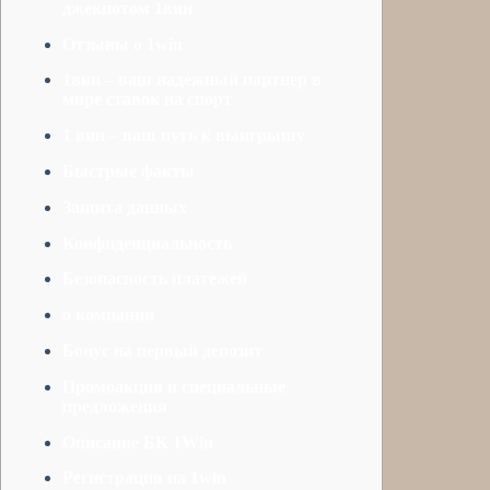
джекпотом 1вин
Отзывы о 1win
1вин – ваш надежный партнер в
мире ставок на спорт
1 вин – ваш путь к выигрышу
Быстрые факты
Защита данных
Конфиденциальность
Безопасность платежей
о компании
Бонус на первый депозит
Промоакции и специальные
предложения
Описание БК 1Win
Регистрация на 1win