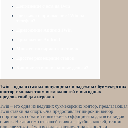
Пополнение счета на 1win
Где скачать приложение 1Win на
телефон?
Приложение Android 1Win
Приложение Android
Множество вариантов ставок
Простое размещение ставок
Как вывести выигранные деньги?
1win – одна из самых популярных и надежных букмекерских
контор с множеством возможностей и выгодных
предложений для игроков
1win – это одна из ведущих букмекерских контор, предлагающая
1win ставки на спорт. Она предоставляет широкий выбор
спортивных событий и высокие коэффициенты для всех видов
ставок. Независимо от вашей ставки – футбол, хоккей, теннис
или еще что-то, 1win всегда гарантирует надежность и