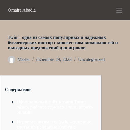
S
Omaira Abadia
a
l
t
a
r
a
1win – одна из самых популярных и надежных
l
букмекерских контор с множеством возможностей и
c
выгодных предложений для игроков
o
n
Master
diciembre 29, 2023
Uncategorized
t
e
n
i
d
o
Содержимое
Официальный сайт казино 1вин:
обзор, рабочее зеркало 1 вин, играть
онлайн
Игровые автоматы 1win – топовые
слоты на реальные деньги с