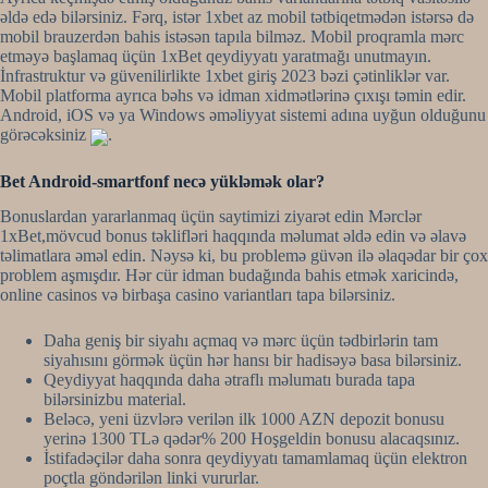
əldə edə bilərsiniz. Fərq, istər 1xbet az mobil tətbiqetmədən istərsə də
mobil brauzerdən bahis istəsən tapıla bilməz. Mobil proqramla mərc
etməyə başlamaq üçün 1xBet qeydiyyatı yaratmağı unutmayın.
İnfrastruktur və güvenilirlikte 1xbet giriş 2023 bəzi çətinliklər var.
Mobil platforma ayrıca bəhs və idman xidmətlərinə çıxışı təmin edir.
Android, iOS və ya Windows əməliyyat sistemi adına uyğun olduğunu
görəcəksiniz
.
Bet Android-smartfonf necə yükləmək olar?
Bonuslardan yararlanmaq üçün saytimizi ziyarət edin Mərclər
1xBet,mövcud bonus təklifləri haqqında məlumat əldə edin və əlavə
təlimatlara əməl edin. Nəysə ki, bu problemə güvən ilə əlaqədar bir çox
problem aşmışdır. Hər cür idman budağında bahis etmək xaricində,
online casinos və birbaşa casino variantları tapa bilərsiniz.
Daha geniş bir siyahı açmaq və mərc üçün tədbirlərin tam
siyahısını görmək üçün hər hansı bir hadisəyə basa bilərsiniz.
Qeydiyyat haqqında daha ətraflı məlumatı burada tapa
bilərsinizbu material.
Beləcə, yeni üzvlərə verilən ilk 1000 AZN depozit bonusu
yerinə 1300 TLə qədər% 200 Hoşgeldin bonusu alacaqsınız.
İstifadəçilər daha sonra qeydiyyatı tamamlamaq üçün elektron
poçtla göndərilən linki vururlar.