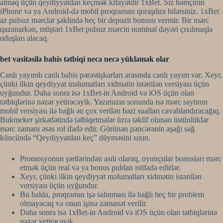
almaq üçün qeydiyyatdan keçmək kifayətdir 1xBet. Siz həmçinin
iPhone və ya Android-də mobil proqramını quraşdıra bilərsiniz. 1xBet
az pulsuz mərclər şəklində heç bir depozit bonusu vermir. Bir mərc
qazanarkən, müştəri 1xBet pulsuz mərcin nominal dəyəri çıxılmaqla
uduşları alacaq.
bet vasitəsilə bahis tətbiqi necə necə yükləmək olar
Canlı yayımlı canlı bahis pərəstişkarları arasında canlı yayım var. Xeyr,
çünki ilkin qeydiyyat məlumatları xidmətin istənilən versiyası üçün
uyğundur. Daha sonra isə 1xBet-in Android və iOS üçün olan
tətbiqlərinə nəzər yetirəcəyik. Yazımızın sonunda isə mərc saytının
mobil versiyası ilə bağlı ən çox verilən bəzi sualları cavablandıracağıq.
Bukmeker şirkətlətində tətbiqetmələr üzrə təklif olunan üstünlüklər
mərc zamanı əsas rol ifadə edir. Görünən pəncərənin aşağı sağ
küncündə “Qeydiyyatdan keç” düyməsini sıxın.
Promosyonun şərtlərindən asılı olaraq, oyunçular bonusları mərc
etmək üçün real və ya bonus puldan istifadə edirlər.
Xeyr, çünki ilkin qeydiyyat məlumatları xidmətin istənilən
versiyası üçün uyğundur.
Bu halda, proqramın işə salınması ilə bağlı heç bir problem
olmayacaq və onun işinə zəmanət verilir.
Daha sonra isə 1xBet-in Android və iOS üçün olan tətbiqlərinə
nəzər yetirəcəyik.