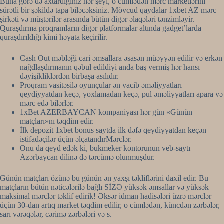
Buna görə də axtardığınız hər şeyi, o cümlədən mərc marketlərini
sürətli bir şəkildə tapa biləcəksiniz. Mövcud qaydalar 1xbet AZ mərc
şirkəti və müştərilər arasında bütün digər əlaqələri tənzimləyir.
Quraşdırma proqramların digər platformalar altında gadget’larda
quraşdırıldığı kimi həyata keçirilir.
Cash Out məbləği cari əmsallara əsasən müəyyən edilir və erkən
nağdlaşdırmanın qəbul edildiyi anda baş vermiş hər hansı
dəyişikliklərdən birbaşa asılıdır.
Proqram vasitəsilə oyunçular ən vacib əməliyyatları –
qeydiyyatdan keçə, yoxlamadan keçə, pul əməliyyatları apara və
mərc edə bilərlər.
1xBet AZERBAYCAN kompaniyası hər gün «Günün
matçları»nı təqdim edir.
İlk depozit 1xbet bonus saytda ilk dəfə qeydiyyatdan keçən
istifadəçilər üçün əlçatandırMərclər.
Onu da qeyd edək ki, bukmeker kontorunun veb-saytı
Azərbaycan dilinə də tərcümə olunmuşdur.
Günün matçları özünə bu günün ən yaxşı təkliflərini daxil edir. Bu
matçların bütün nəticələrilə bağlı SİZƏ yüksək əmsallar və yüksək
maksimal mərclər təklif edirik! Əksər idman hadisələri üzrə mərclər
üçün 30-dan artıq market təqdim edilir, o cümlədən, küncdən zərbələr,
sarı vərəqələr, cərimə zərbələri və s.