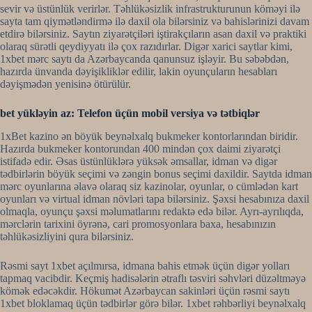
sevir və üstünlük verirlər. Təhlükəsizlik infrastrukturunun köməyi ilə
sayta tam qiymətləndirmə ilə daxil ola bilərsiniz və bahislərinizi davam
etdirə bilərsiniz. Saytın ziyarətçiləri iştirakçıların asan daxil və praktiki
olaraq sürətli qeydiyyatı ilə çox razıdırlar. Digər xarici saytlar kimi,
1xbet mərc saytı da Azərbaycanda qanunsuz işləyir. Bu səbəbdən,
hazırda ünvanda dəyişikliklər edilir, lakin oyunçuların hesabları
dəyişmədən yenisinə ötürülür.
bet yükləyin az: Telefon üçün mobil versiya və tətbiqlər
1xBet kazino ən böyük beynəlxalq bukmeker kontorlarından biridir.
Hazırda bukmeker kontorundan 400 mindən çox daimi ziyarətçi
istifadə edir. Əsas üstünlüklərə yüksək əmsallar, idman və digər
tədbirlərin böyük seçimi və zəngin bonus seçimi daxildir. Saytda idman
mərc oyunlarına əlavə olaraq siz kazinolar, oyunlar, o cümlədən kart
oyunları və virtual idman növləri tapa bilərsiniz. Şəxsi hesabınıza daxil
olmaqla, oyunçu şəxsi məlumatlarını redaktə edə bilər. Ayrı-ayrılıqda,
mərclərin tarixini öyrənə, cari promosyonlara baxa, hesabınızın
təhlükəsizliyini qura bilərsiniz.
Rəsmi sayt 1xbet açılmırsa, idmana bahis etmək üçün digər yolları
tapmaq vacibdir. Keçmiş hadisələrin ətraflı təsviri səhvləri düzəltməyə
kömək edəcəkdir. Hökumət Azərbaycan sakinləri üçün rəsmi saytı
1xbet bloklamaq üçün tədbirlər görə bilər. 1xbet rəhbərliyi beynəlxalq