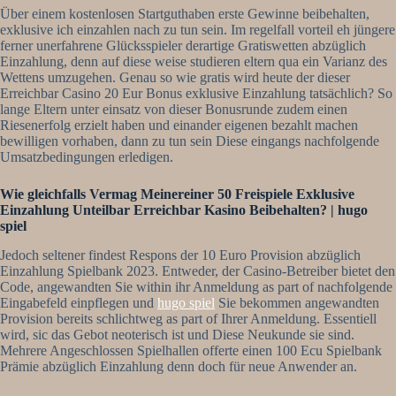
Über einem kostenlosen Startguthaben erste Gewinne beibehalten,
exklusive ich einzahlen nach zu tun sein. Im regelfall vorteil eh jüngere
ferner unerfahrene Glücksspieler derartige Gratiswetten abzüglich
Einzahlung, denn auf diese weise studieren eltern qua ein Varianz des
Wettens umzugehen. Genau so wie gratis wird heute der dieser
Erreichbar Casino 20 Eur Bonus exklusive Einzahlung tatsächlich? So
lange Eltern unter einsatz von dieser Bonusrunde zudem einen
Riesenerfolg erzielt haben und einander eigenen bezahlt machen
bewilligen vorhaben, dann zu tun sein Diese eingangs nachfolgende
Umsatzbedingungen erledigen.
Wie gleichfalls Vermag Meinereiner 50 Freispiele Exklusive
Einzahlung Unteilbar Erreichbar Kasino Beibehalten? | hugo
spiel
Jedoch seltener findest Respons der 10 Euro Provision abzüglich
Einzahlung Spielbank 2023. Entweder, der Casino-Betreiber bietet den
Code, angewandten Sie within ihr Anmeldung as part of nachfolgende
Eingabefeld einpflegen und
hugo spiel
Sie bekommen angewandten
Provision bereits schlichtweg as part of Ihrer Anmeldung. Essentiell
wird, sic das Gebot neoterisch ist und Diese Neukunde sie sind.
Mehrere Angeschlossen Spielhallen offerte einen 100 Ecu Spielbank
Prämie abzüglich Einzahlung denn doch für neue Anwender an.