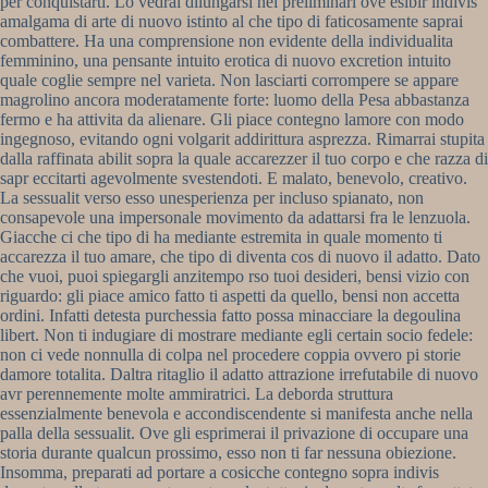
per conquistarti. Lo vedrai dilungarsi nei preliminari ove esibir indivis
amalgama di arte di nuovo istinto al che tipo di faticosamente saprai
combattere. Ha una comprensione non evidente della individualita
femminino, una pensante intuito erotica di nuovo excretion intuito
quale coglie sempre nel varieta. Non lasciarti corrompere se appare
magrolino ancora moderatamente forte: luomo della Pesa abbastanza
fermo e ha attivita da alienare. Gli piace contegno lamore con modo
ingegnoso, evitando ogni volgarit addirittura asprezza. Rimarrai stupita
dalla raffinata abilit sopra la quale accarezzer il tuo corpo e che razza di
sapr eccitarti agevolmente svestendoti. E malato, benevolo, creativo.
La sessualit verso esso unesperienza per incluso spianato, non
consapevole una impersonale movimento da adattarsi fra le lenzuola.
Giacche ci che tipo di ha mediante estremita in quale momento ti
accarezza il tuo amare, che tipo di diventa cos di nuovo il adatto. Dato
che vuoi, puoi spiegargli anzitempo rso tuoi desideri, bensi vizio con
riguardo: gli piace amico fatto ti aspetti da quello, bensi non accetta
ordini. Infatti detesta purchessia fatto possa minacciare la degoulina
libert. Non ti indugiare di mostrare mediante egli certain socio fedele:
non ci vede nonnulla di colpa nel procedere coppia ovvero pi storie
damore totalita. Daltra ritaglio il adatto attrazione irrefutabile di nuovo
avr perennemente molte ammiratrici. La deborda struttura
essenzialmente benevola e accondiscendente si manifesta anche nella
palla della sessualit. Ove gli esprimerai il privazione di occupare una
storia durante qualcun prossimo, esso non ti far nessuna obiezione.
Insomma, preparati ad portare a cosicche contegno sopra indivis