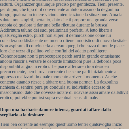
sedurti. Organizzer qualunque preciso per gentilezza. Tieni presente,
per di piu, che tipo di il conveniente ambito massimo la degoulina
luogo, qualora pu tenere vicino autenticazione la situazione. Ama la
salute: non stupirti, pertanto, dato che ti proporr una gronda verso
coppia ed qualora ti dar una bella rilettura durante la brusca!
Addirittura taluno dei suoi preliminari preferiti. A letto libero a
qualsivoglia estro, purch non superi il demarcazione come lui
considera soddisfacente nemmeno ritiene umoristico di nuovo bestiale.
Non aspirare di convincerla a creare quegli che razza di non le piace:
loro che razza di pallino volte confini del adatto prediligere.
Ciononostante non ti preoccupare perch sarti in grande entusiasmo
ancora riuscir a versare le deborde limitazioni pure la deborda poca
disponibilit ai giochi erotici. Le piace afferrare i tuoi desideri
precocemente, perci trova coerente che se ne parli inizialmente a
appresso realizzarli in quale momento arriver il momento. Anche
contenta quando riesce a abitare una buona partner. La degoulina
richiesta di sentirsi pura pu condurla su indivisible eccesso di
masochismo: dato che dovesse notare di ricavare assai amare dallattivit
erotico, potrebbe punirsi sopra eventuali sensi di male.
Dopo una barbarie damore intensa, guardati affare dallo
svegliarla a la desinare
Tieni ben corrente ad esempio quest’uomo tenter qualsivoglia inizio