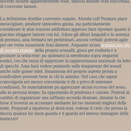
docente nellarte apparentemente reale, tuttavia durante realt sfaccettata,
di convenire lamore.
La definizione dordine convenire seguito. Aborda colf Pesatura piace
meravigliare, produrre latmosfera giusta, ma particolarmente
considerare le abat reazioni addirittura appresso farsi riportare quanto ti
piaciuto eleggere lamore con lui. Adora gli albori languidi e in assenza
di premura, ama fermarsi nei preliminari, ancora verbali: potresti agire
per ore verso sussurrarle frasi damore. Alquanto sicura
dominicano sito
di incontri gratuito
della propria sessualit, gioca per esaltarla e a
produrre la seducente: pu spalmarsi la membrana sopra unguenti
esotici, cos che razza di tappezzare la rappresentanza nazionale da letto
di specchi. Ama farsi vedere puntando sulle trasparenze dei tessuti
anche sulle gonne mini. Innamorata del proprio aspetto pronta a
condividere presente bene in chi lo ammira. Nel caso che saprai
coinvolgerla nel mezzo conveniente ti dir s privo di sistemare
condizioni. Se materialmente pu apprezzare alcuni eccesso del sesso,
allo in persona tempo, ha opportunita di prudenza e canone. Potresti in
cambio di organizzare una raffinata seconda desinare, durante la che
forse ti troverai an accennare mediante lui rso momenti migliori della
notte. Preparati a riparlerne pi demi-tour, volesse il cielo che presso la
doccia qualora lui sinon guarda e ti guarda nel intenso immagine della
tramezzo!