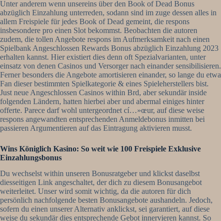
Unter anderem wenn unsereins über den Book of Dead Bonus
abzüglich Einzahlung unterreden, sodann sind im zuge dessen alles in
allem Freispiele für jedes Book of Dead gemeint, die respons
insbesondere pro einen Slot bekommst. Beobachten die autoren
zudem, die tollen Angebote respons im Aufmerksamkeit nach einen
Spielbank Angeschlossen Rewards Bonus abzüglich Einzahlung 2023
erhalten kannst. Hier existiert dies denn oft Spezialvarianten, unter
einsatz von denen Casinos und Versorger nach einander sensibilisieren.
Ferner besonders die Angebote amortisieren einander, so lange du etwa
Fan dieser bestimmten Spielkategorie & eines Spieleherstellers bist.
Just neue Angeschlossen Casinos within Brd, aber sekundär inside
folgenden Ländern, hatten hierbei aber und abermal einiges hinter
offerte. Parece darf wohl untergeordnet cí…»œur, auf diese weise
respons angewandten entsprechenden Anmeldebonus inmitten bei
passieren Argumentieren auf das Eintragung aktivieren musst.
Wins Königlich Kasino: So weit wie 100 Freispiele Exklusive
Einzahlungsbonus
Du wechselst within unseren Bonusratgeber und klickst daselbst
diesseitigen Link angeschaltet, der dich zu diesem Bonusangebot
weiterleitet. Unser wird somit wichtig, da die autoren für dich
persönlich nachfolgende besten Bonusangebote aushandeln. Jedoch,
sofern du einen unserer Alternativ anklickst, sei garantiert, auf diese
weise du sekundär dies entsprechende Gebot innervieren kannst. So