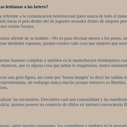
cas lesbianas a las hetero?
a referente a la comunicacion heterosexual (pero nunca de todo el mund
olo hacia el pelo dentro del de juguetes sexuales dentro de mujeres pe
 nos cuenta Soraya.
ontrar allende de su instinto. «No es para efectuar menos a los penes, 
gresar alrededor espasmo, porque existen cada cosa que mujeres que n
cuerpo humano completo y tambien en la masturbacion dondequiera cual in
munecas, que es alguna cosa que jamas te imaginarias. nunca solamente
 con una gran figura, asi­ como por ‘buena imagen’ es decir las salidas
rra experimentada, sin embargo nunca mucho porque entonces es libertin
Yara.
talizan’ las encuentros. Descubres cual una corporalidad y las manifest
licia, quienes poseen un comercio de dildos en internet convocatoria B
uno, saber nuestro organismo, los costumbres y tambien en la pensamien