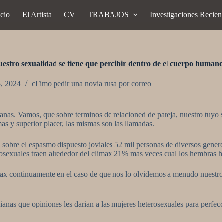
icio
El Artista
CV
TRABAJOS
Investigaciones Recien
nuestro sexualidad se tiene que percibir dentro de el cuerpo human
5, 2024
cГіmo pedir una novia rusa por correo
nas. Vamos, que sobre terminos de relacioned de pareja, nuestro tuyo 
 mas y superior placer, las mismas son las llamadas.
sobre el espasmo dispuesto joviales 52 mil personas de diversos generos
osexuales traen alrededor del climax 21% mas veces cual los hembra
limax continuamente en el caso de que nos lo olvidemos a menudo nuestro
anas que opiniones les darian a las mujeres heterosexuales para perfecc