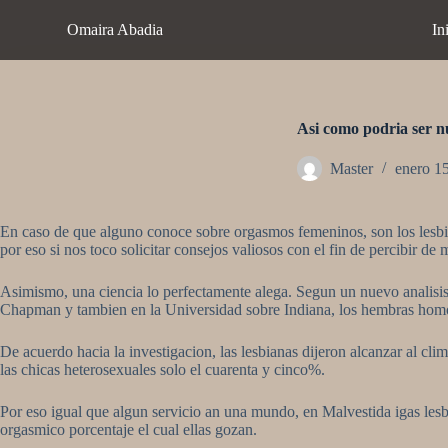
S
Omaira Abadia
In
a
l
t
a
r
a
Asi­ como podri­a ser 
l
c
Master
enero 1
o
n
t
En caso de que alguno conoce sobre orgasmos femeninos, son los lesbia
e
por eso si nos toco solicitar consejos valiosos con el fin de percibir de
n
i
d
Asimismo, una ciencia lo perfectamente alega. Segun un nuevo analisis 
o
Chapman y tambien en la Universidad sobre Indiana, los hembras hom
De acuerdo hacia la investigacion, las lesbianas dijeron alcanzar al c
las chicas heterosexuales solo el cuarenta y cinco%.
Por eso igual que algun servicio an una mundo, en Malvestida igas lesbi
orgasmico porcentaje el cual ellas gozan.