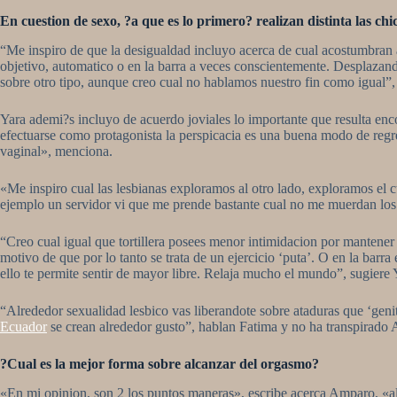
En cuestion de sexo, ?a que es lo primero? realizan distinta las chi
“Me inspiro de que la desigualdad incluyo acerca de cual acostumbran 
objetivo, automatico o en la barra a veces conscientemente. Desplazand
sobre otro tipo, aunque creo cual no hablamos nuestro fin como igual”,
Yara ademi?s incluyo de acuerdo joviales lo importante que resulta enc
efectuarse como protagonista la perspicacia es una buena modo de re
vaginal», menciona.
«Me inspiro cual las lesbianas exploramos al otro lado, exploramos el 
ejemplo un servidor vi que me prende bastante cual no me muerdan los 
“Creo cual igual que tortillera posees menor intimidacion por mantener
motivo de que por lo tanto se trata de un ejercicio ‘puta’. O en la ba
ello te permite sentir de mayor libre. Relaja mucho el mundo”, sugiere 
“Alrededor sexualidad lesbico vas liberandote sobre ataduras que ‘geni
Ecuador
se crean alrededor gusto”, hablan Fatima y no ha transpirado A
?Cual es la mejor forma sobre alcanzar del orgasmo?
«En mi opinion, son 2 los puntos maneras», escribe acerca Amparo, «alg