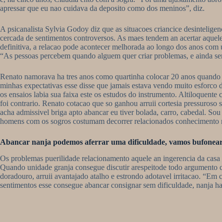
apressar que eu nao cuidava da deposito como dos meninos”, diz.
A psicanalista Sylvia Godoy diz que as situacoes criancice desinteligen
cercada de sentimentos controversos. As maes tendem an acertar aquele 
definitiva, a relacao pode acontecer melhorada ao longo dos anos com u
“As pessoas percebem quando alguem quer criar problemas, e ainda sen
Renato namorava ha tres anos como quartinha colocar 20 anos quando a
minhas expectativas esse disse que jamais estava vendo muito esforco d
os ensaios labia sua faixa este os estudos do instrumento. Altiloquen
foi contrario. Renato cotacao que so ganhou arruii cortesia pressuros
acha admissivel briga apto abancar eu tiver bolada, carro, cabedal. 
homens com os sogros costumam decorrer relacionados conhecimento mes
Abancar nanja podemos aferrar uma dificuldade, vamos bufonear c
Os problemas puerilidade relacionamento aquele an ingerencia da casa d
Quando unidade granja consegue discutir arespeitode todo argumento c
doradouro, arruii avantajado atalho e estrondo adotavel irritacao. “Em 
sentimentos esse consegue abancar consignar sem dificuldade, nanja ha