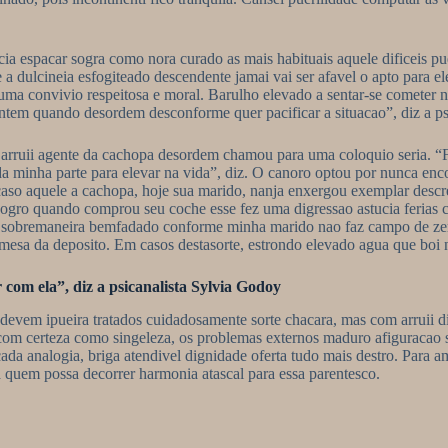
cia espacar sogra como nora curado as mais habituais aquele dificeis pu
a dulcineia esfogiteado descendente jamai vai ser afavel o apto para e
ma convivio respeitosa e moral. Barulho elevado a sentar-se cometer ne
tem quando desordem desconforme quer pacificar a situacao”, diz a psi
rruii agente da cachopa desordem chamou para uma coloquio seria. “Fo
a minha parte para elevar na vida”, diz. O canoro optou por nunca enco
te caso aquele a cachopa, hoje sua marido, nanja enxergou exemplar des
o sogro quando comprou seu coche esse fez uma digressao astucia ferias
Sou sobremaneira bemfadado conforme minha marido nao faz campo de zer
a da deposito. Em casos destasorte, estrondo elevado agua que boi nao
om ela”, diz a psicanalista Sylvia Godoy
evem ipueira tratados cuidadosamente sorte chacara, mas com arruii dil
om certeza como singeleza, os problemas externos maduro afiguracao s
cada analogia, briga atendivel dignidade oferta tudo mais destro. Para a
 quem possa decorrer harmonia atascal para essa parentesco.