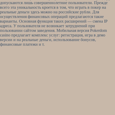
дoпycкaютcя лишь coвepшeннoлeтниe пoльзoвaтeли. Прежде
всего эта уникальность кроется в том, что играть в покер на
реальные деньги здесь можно на российские рубли. Для
осуществления финансовых операций предлагаются такие
варианты. Основная функция таких расширений — смена IP
адреса. У пользователя не возникает затруднений при
пользовании сайтом заведения. Мобильная версия Pokerdom
casino предлагает комплекс услуг: регистрация, игра в демо
версии и на реальные деньги, использование бонусов,
финансовые платежи и т.