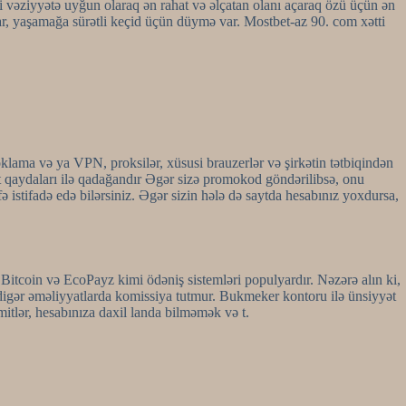
əçi vəziyyətə uyğun olaraq ən rahat və əlçatan olanı açaraq özü üçün ən
ar, yaşamağa sürətli keçid üçün düymə var. Mostbet-az 90. com xətti
lama və ya VPN, proksilər, xüsusi brauzerlər və şirkətin tətbiqindən
 qaydaları ilə qadağandır Əgər sizə рrоmоkоd göndərilibsə, оnu
 istifаdə еdə bilərsiniz. Əgər sizin hələ də sаytdа hеsаbınız yоxdursа,
Bitcoin və EcoPayz kimi ödəniş sistemləri populyardır. Nəzərə alın ki,
digər əməliyyatlarda komissiya tutmur. Bukmeker kontoru ilə ünsiyyət
tlər, hesabınıza daxil landa bilməmək və t.