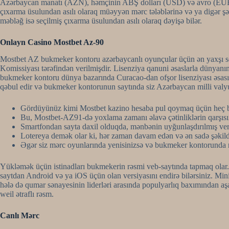
Azərbaycan manatı (AZN), həmçinin ABŞ dolları (USD) və avro (EUR) il
çıxarma üsulundan asılı olaraq müəyyən mərc tələblərinə və ya digər 
məbləğ isə seçilmiş çıxarma üsulundan asılı olaraq dəyişə bilər.
Onlayn Casino Mostbet Az-90
Mostbet AZ bukmeker kontoru azərbaycanlı oyunçular üçün ən yaxşı seç
Komissiyası tərəfindən verilmişdir. Lisenziya qanuni əsaslarla dünyanın
bukmeker kontoru dünya bazarında Curacao-dan ofşor lisenziyası əsas
qəbul edir və bukmeker kontorunun saytında siz Azərbaycan milli valyu
Gördüyünüz kimi Mostbet kazino hesaba pul qoymaq üçün heç b
Bu, Mostbet-AZ91-də yoxlama zamanı əlavə çətinliklərin qarşısı
Smartfondan sayta daxil olduqda, mənbənin uyğunlaşdırılmış vers
Lotereya demək olar ki, hər zaman davam edən və ən sadə şəkildə
Əgər siz mərc oyunlarında yenisinizsə və bukmeker kontorunda n
Yükləmək üçün istinadları bukmekerin rəsmi veb-saytında tapmaq olar. Əg
saytdan Android və ya iOS üçün olan versiyasını endirə bilərsiniz. Min
hələ də qumar sənayesinin liderləri arasında populyarlıq baxımından aşağ
weil ətraflı rəsm.
Canlı Mərc