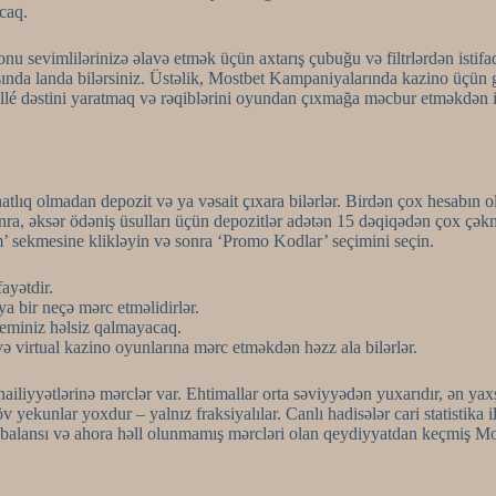
caq.
u sevimlilərinizə əlavə etmək üçün axtarış çubuğu və filtrlərdən istifa
sında landa bilərsiniz. Üstəlik, Mostbet Kampaniyalarında kazino üçün ge
eillé dəstini yaratmaq və rəqiblərini oyundan çıxmağa məcbur etməkdən
rahatlıq olmadan depozit və ya vəsait çıxara bilərlər. Birdən çox hesabın
sonra, əksər ödəniş üsulları üçün depozitlər adətən 15 dəqiqədən çox ç
’ sekmesine klikləyin və sonra ‘Promo Kodlar’ seçimini seçin.
ayətdir.
 bir neçə mərc etməlidirlər.
leminiz həlsiz qalmayacaq.
ə virtual kazino oyunlarına mərc etməkdən həzz ala bilərlər.
 nailiyyətlərinə mərclər var. Ehtimallar orta səviyyədən yuxarıdır, ən ya
v yekunlar yoxdur – yalnız fraksiyalılar. Canlı hadisələr cari statistik
ansı və ahora həll olunmamış mərcləri olan qeydiyyatdan keçmiş Most