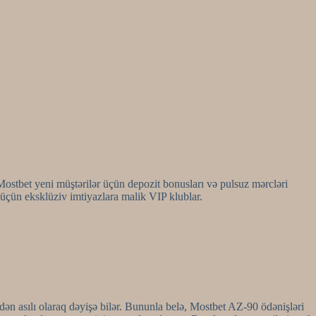
Mostbet yeni müştərilər üçün depozit bonusları və pulsuz mərcləri
 üçün eksklüziv imtiyazlara malik VIP klublar.
dən asılı olaraq dəyişə bilər. Bununla belə, Mostbet AZ-90 ödənişləri