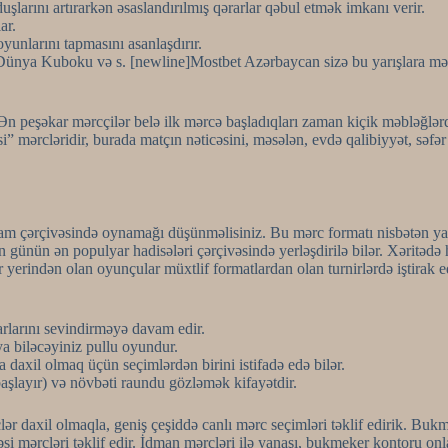
arını artırarkən əsaslandırılmış qərarlar qəbul etmək imkanı verir.
ar.
oyunlarını tapmasını asanlaşdırır.
Dünya Kuboku və s. [newline]Mostbet Azərbaycan sizə bu yarışlara mərc
n peşəkar mərcçilər belə ilk mərcə başladıqları zaman kiçik məbləğlərd
 mərcləridir, burada matçın nəticəsini, məsələn, evdə qalibiyyət, səfər
m çərçivəsində oynamağı düşünməlisiniz. Bu mərc formatı nisbətən yaxı
ün ən populyar hadisələri çərçivəsində yerləşdirilə bilər. Xəritədə hə
 yerindən olan oyunçular müxtlif formatlardan olan turnirlərdə iştirak
arlarını sevindirməyə davam edir.
 biləcəyiniz pullu oyundur.
 daxil olmaq üçün seçimlərdən birini istifadə edə bilər.
layır) və növbəti raundu gözləmək kifayətdir.
lər daxil olmaqla, geniş çeşiddə canlı mərc seçimləri təklif edirik. Buk
rcləri təklif edir. İdman mərcləri ilə yanaşı, bukmeker kontoru onlayn 