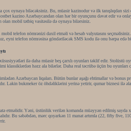
ha çox oynaya biləcəksiniz. Bu, müasir kazinodur və ilk tanışlıqdan siz
ostbet kazino Azərbaycandan olan hər bir oyunçunu dəvət edir və onlayn
 olan mobil tətbiq vasitəsilə də oynaya bilərsiniz.
obil telefon nömrənizi daxil etməli və hesab valyutasını seçməlisiniz.
z, eyni telefon nömrəsinə göndəriləcək SMS kodu ilə onu bərpa edə bil
ytı
üsusiyyətləri ilə daha müasir beş çarxlı oyunları təklif edir. Stolüstü 
imi klassiklərdən həzz ala bilərlər. Daha real təcrübə üçün bu oyunları 
ümlədən Azərbaycan liqaları. Bütün bunlar aşağı ehtimallar və bonus p
r. Lakin bukmeker öz öhdəliklərini yerinə yetirir, qumar biznesi ilə əla
ə etməlidir. Yəni, üstünlük verilən komanda müəyyən edilmiş sayda xal
dır. Bu səbəbdən, mərc qoyarkən 11 manat artımla (22, fifty five, 11
rir.