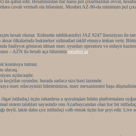
ə qəbul edir. Hesabınızdan hər hansı pul çıxarmazdan əvvəl, hesabın 
şərtlərə cavab verməli ola bilərsiniz. Mostbet AZ-90-da minimum pul ç
im hesab olunur. Xidmətin təhlükəsizliyi JAZ 9247 lisenziyası ilə tə
 əksər ölkələrində bukmeker xidmətləri təklif etməyə imkan verir. Bütün 
ında fəaliyyət göstərən idman mərc oyunları operatoru və onlayn kazi
tası – AZN ilə hesab aça bilərsiniz
mostbet az
.
ir komissya tutmur.
nı alacaq.
iyası açılacaqdır.
 keçirilən oyundur, burada sadəcə sizə bəxt lazımdır.
əyə mərc edəcəyinizi bilmirsinizsə, mərc mexanizmini başa düşməlisin
ər istifadəçi üçün rahatdırsa u qoyuluşları bütün platformalara uyğunla
imal sistem tələbləri sayəsində onu Azərbaycandan olan hər bir istifadə
ı deyil, lakin daha çox istifadəçi cəlb etmək üçün hər şeyi edir. Live ə