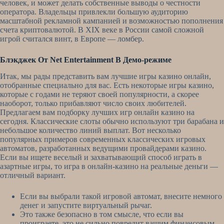
человек, и может делать собственные выводы о честности
оператора. Владельцы привлекли большую аудиторию
масштабной рекламной кампанией и возможностью пополнения
счета криптовалютой. В XIX веке в России самой сложной
игрой считался винт, в Европе — ломбер.
Блэкджек От Net Entertainment В Демо-режиме
Итак, мы рады представить вам лучшие игры казино онлайн,
отобранные специально для вас. Есть некоторые игры казино,
которые с годами не теряют своей популярности, а скорее
наоборот, только прибавляют число своих любителей.
Предлагаем вам подборку лучших игр онлайн казино на
сегодня. Классические слоты обычно используют три барабана и
небольшое количество линий выплат. Вот несколько
популярных примеров современных классических игровых
автоматов, разработанных ведущими провайдерами казино.
Если вы ищете веселый и захватывающий способ играть в
азартные игры, то игра в онлайн-казино на реальные деньги —
отличный вариант.
Если вы выбрали такой игровой автомат, внесите немного
денег и запустите виртуальный рычаг.
Это также безопасно в том смысле, что если вы
проиграете, это не сильно повредит вашим финансовым