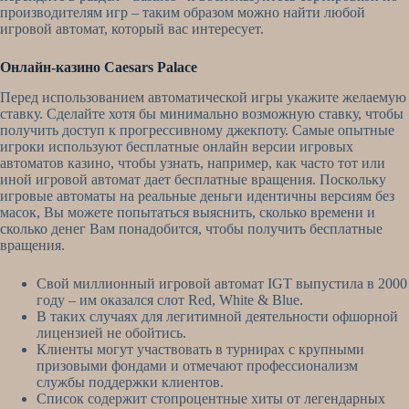
производителям игр – таким образом можно найти любой
игровой автомат, который вас интересует.
Онлайн-казино Caesars Palace
Перед использованием автоматической игры укажите желаемую
ставку. Сделайте хотя бы минимально возможную ставку, чтобы
получить доступ к прогрессивному джекпоту. Самые опытные
игроки используют бесплатные онлайн версии игровых
автоматов казино, чтобы узнать, например, как часто тот или
иной игровой автомат дает бесплатные вращения. Поскольку
игровые автоматы на реальные деньги идентичны версиям без
масок, Вы можете попытаться выяснить, сколько времени и
сколько денег Вам понадобится, чтобы получить бесплатные
вращения.
Свой миллионный игровой автомат IGT выпустила в 2000
году – им оказался слот Red, White & Blue.
В таких случаях для легитимной деятельности офшорной
лицензией не обойтись.
Клиенты могут участвовать в турнирах с крупными
призовыми фондами и отмечают профессионализм
службы поддержки клиентов.
Список содержит стопроцентные хиты от легендарных