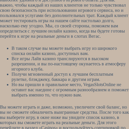
важно, чтобы каждый из наших клиентов не только чувствовал
свою безопасность при использовании игрового сервиса, но и
пользовался услугами без дополнительных трат. Каждый клиент
может тестировать игры на нашем сайте настолько долго,
насколько ему угодно. Мы, со своей стороны, поможем вам
определиться с лучшим онлайн казино, когда вы будете готовы
перейти к игре на реальные деньги в слотах Вегас.
В таком случае вы можете выбрать игру из широкого
списка онлайн казино, доступных вам.
Все игры Лайв казино транслируются в высоком
разрешении, и вы по-настоящему окунаетесь в атмосферу
игорного клуба.
Получи мгновенный доступ к лучшим бесплатным
рулетке, блэкджеку, баккара и другим играм.
Но вы пришли в правильное место, VegasSlotsOnline не
оставит вас наедине с огромным разнообразием и поможет
выбрать именно то, что нужно вам.
Вы можете играть и даже, возможно, увеличите свой баланс, но
вы не сможете обналичить выигранные средства. После того как
вы выберете игру, в окне ниже вы увидите список казино, в
которых вы сможете играть на реальные деньги. Для этого
перейдите в раздел «Casinos» и воспользуйтесь сортировкой по