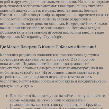
игрой и другими дополнительными опциями. На нашем портале
размещаются бесплатные автоматы как признанных гигантов
азартной индустрии, так и новых перспективных брендов.
Посетители сайта могут выбрать проверенные временем слоты с
многолетней историей и оценить свежие разработки с
инновационными игровыми опциями. В середине 1990-х годов
начали появляться первые онлайн-казино. Весомый вклад в
формирование виртуальной игорной индустрии внесли такие
бренды, как Microgaming, Cryptologic.
Где Можно Поиграть В Казино С Живыми Дилерами?
Коллекция регулярно пополняется, пользователю доступна
сортировка по жанрам, рейтингу, уровню RTP и прочим
показателям. Подавляющее большинство демоверсий
запускается не только на персональных компьютерах, но и на
мобильных устройствах. На огромном рынке азартных игр
разработчики игр, предлагая игровые автоматы играть
бесплатно, могут таким образом отображать и продвигать свои
продукты и услуги.
Для того что бы играть у нас на сайте – не нужно ничего
кроме желания, не нужно ничего скачивать и
устанавливать, все слоты доступны прямо из браузера.
Кстати, играя этим бонусом, Вы можете снова получить