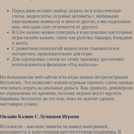
Перед вами встанет выбор, играть ли в классические
слоты, видеослоты, игровые автоматы с любимыми
персонажами комиксов и многое другое, а мы подскажем
вам, чем один слот отличается от другого.
В Live казино можно поиграть в классические настольные
игры онлайн казино, такие как рулетка, баккара, блэкджек
и кости.
С развитием технологий видеослоты становятся все
интереснее, привлекательнее для игры.
Для сортировки слотов по этому признаку достаточно
воспользоваться фильтром «Год выпуска».
На большинстве веб-сайтов есть игры казино без регистрации
бесплатно. Это позволяет новым игрокам оценить слоты прежде
чем начать играть на реальные деньги. Как правило, демоверсии
не ограничены по времени, поэтому игроки могут крутить
барабаны бесплатно до тех пор, пока не захотят сделать
настоящую ставку.
Онлайн Казино С Лучшими Играми
Из плюсов – высокие лимиты на вывод выигрышей,
анонимность и качественная круглосуточная поддержка. В