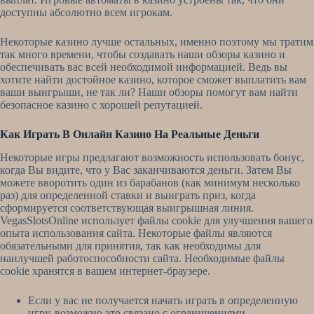
доступны абсолютно всем игрокам.
Некоторые казино лучше остальных, именно поэтому мы тратим
так много времени, чтобы создавать наши обзоры казино и
обеспечивать вас всей необходимой информацией. Ведь вы
хотите найти достойное казино, которое сможет выплатить вам
ваши выигрыши, не так ли? Наши обзоры помогут вам найти
безопасное казино с хорошей репутацией.
Как Играть В Онлайн Казино На Реальные Деньги
Некоторые игры предлагают возможность использовать бонус,
когда Вы видите, что у Вас заканчиваются деньги. Затем Вы
можете вворотить один из барабанов (как минимум несколько
раз) для определенной ставки и выиграть приз, когда
сформируется соответствующая выигрышная линия.
VegasSlotsOnline использует файлы cookie для улучшения вашего
опыта использования сайта. Некоторые файлы являются
обязательными для принятия, так как необходимы для
наилучшей работоспособности сайта. Необходимые файлы
cookie хранятся в вашем интернет-браузере.
Если у вас не получается начать играть в определенную
игру, возможно это связано с ограничениями,