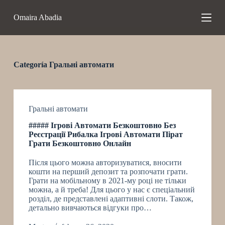
S
Omaira Abadia
a
l
t
a
r
a
Categoría
Гральні автомати
l
c
o
n
t
Гральні автомати
e
##### Ігрові Автомати Безкоштовно Без
n
Реєстрації Рибалка Ігрові Автомати Пірат
i
Грати Безкоштовно Онлайн
d
o
Після цього можна авторизуватися, вносити
кошти на перший депозит та розпочати грати.
Грати на мобільному в 2021-му році не тільки
можна, а й треба! Для цього у нас є спеціальний
розділ, де представлені адаптивні слоти. Також,
детально вивчаються відгуки про…