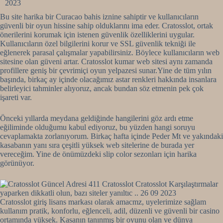
Bu site harika bir Curacao bahis iznine sahiptir ve kullanıcıların
güvenli bir oyun hissine sahip olduklarını ima eder. Cratosslot, ortak
önerilerini korumak için istenen güvenlik özelliklerini uygular.
Kullanıcıların özel bilgilerini korur ve SSL güvenlik tekniği ile
eğlenerek parasal çalışmalar yapabilirsiniz. Böylece kullanıcıların web
sitesine olan güveni artar. Cratosslot kumar web sitesi aynı zamanda
profillere geniş bir çevrimiçi oyun yelpazesi sunar.Yine de tüm yılın
başında, birkaç ay içinde olacağımız astar renkleri hakkında insanlara
belirleyici tahminler alıyoruz, ancak bundan söz etmenin pek çok
işareti var.
Önceki yıllarda meydana geldiğinde hangilerini göz ardı etme
eğiliminde olduğumu kabul ediyoruz, bu yüzden hangi soruyu
cevaplamakta zorlanıyorum. Birkaç hafta içinde Peder Mt ve yakındaki
kasabanın yanı sıra çeşitli yüksek web sitelerine de burada yer
vereceğim. Yine de önümüzdeki slip color sezonları için harika
görünüyor.
Cratosslot giriş lisans markası olarak amacmz, uyelerimize sağlam
kullanım pratik, konforlu, eğlenceli, adil, düzenli ve güvenli bir casino
ortamında yüksek. Kasanın tanınmış bir oyunu olan ve dünya