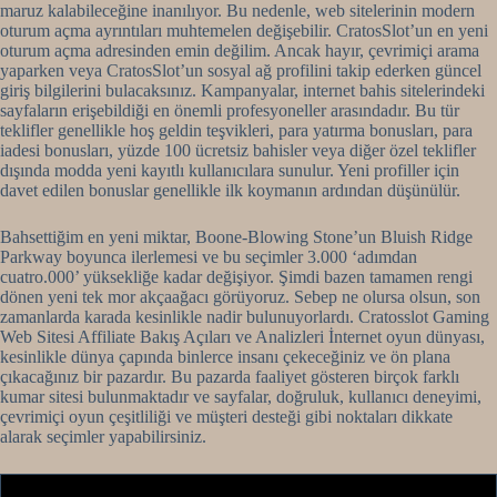
maruz kalabileceğine inanılıyor. Bu nedenle, web sitelerinin modern
oturum açma ayrıntıları muhtemelen değişebilir. CratosSlot’un en yeni
oturum açma adresinden emin değilim. Ancak hayır, çevrimiçi arama
yaparken veya CratosSlot’un sosyal ağ profilini takip ederken güncel
giriş bilgilerini bulacaksınız. Kampanyalar, internet bahis sitelerindeki
sayfaların erişebildiği en önemli profesyoneller arasındadır. Bu tür
teklifler genellikle hoş geldin teşvikleri, para yatırma bonusları, para
iadesi bonusları, yüzde 100 ücretsiz bahisler veya diğer özel teklifler
dışında modda yeni kayıtlı kullanıcılara sunulur. Yeni profiller için
davet edilen bonuslar genellikle ilk koymanın ardından düşünülür.
Bahsettiğim en yeni miktar, Boone-Blowing Stone’un Bluish Ridge
Parkway boyunca ilerlemesi ve bu seçimler 3.000 ‘adımdan
cuatro.000’ yüksekliğe kadar değişiyor. Şimdi bazen tamamen rengi
dönen yeni tek mor akçaağacı görüyoruz. Sebep ne olursa olsun, son
zamanlarda karada kesinlikle nadir bulunuyorlardı. Cratosslot Gaming
Web Sitesi Affiliate Bakış Açıları ve Analizleri İnternet oyun dünyası,
kesinlikle dünya çapında binlerce insanı çekeceğiniz ve ön plana
çıkacağınız bir pazardır. Bu pazarda faaliyet gösteren birçok farklı
kumar sitesi bulunmaktadır ve sayfalar, doğruluk, kullanıcı deneyimi,
çevrimiçi oyun çeşitliliği ve müşteri desteği gibi noktaları dikkate
alarak seçimler yapabilirsiniz.