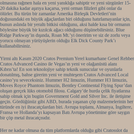
olmasına rağmen hala en yeni yanıklığa sahiptir ve yeni sürgünler 15-
20 dakika kadar aşırıya kaçarsa, yeni orman filizleri gibi onlar da
ölürler. Bu türün bir zamanlar Amerika Birleşik Devletleri’nin
doğusundaki en büyük ağaçlardan biri olduğunu hatırlamayanlar için,
bunun aslında bir yeraltı bitkisi olduğunu, aksi halde kısa bir ormanın
böylesine büyük bir kızılcık ağacı olduğunu düşünebilirsiniz. Blue
Ridge Parkway’in dışında, Roan Mt.’yi öneririm ve siz de zorlu veya
yorucu olmayan yürüyüşlerin olduğu Elk Dick County Park’ı
kullanabilirsiniz.
Yirmi altı Kasım 2020 Cratos Premium Yerel kumarhane Genel Rehber
Cratos Advanced Casino ile Vegas’ın yeni ve olağanüstü alanı
Kıbrıs’ta! En son teknolojiye sahip teknik sunucular ve oyunlarla
donatılmış, bahse girerim yeni ve muhteşem Cratos Advanced Local
casino’yu seveceksiniz. Hummer H2 limuzin, Hummer H3 limuzin,
Moves Royce Phantom limuzin, Bentley Continental Flying Spur’dan
oluşan gerçek lüks otomobil filosu. Calgary’de hurda çelik fiyatlarına
sahip olmak için bugün Government Gold and Silver Inc. ile iletişime
geçin. Gördüğünüz gibi ABD, burada yaşanan çöp malzemelerinin her
türünde en iyi ihracatçılardan biri. Avrupa toplamı, Almanya, İngiltere,
Fransa ve Hollanda’yı kapsayan Batı Avrupa yönetimine göre saygın
bir çöp metal ihracatçısıdır.
Her ne kadar olmasa da tüm platformlarda olduğu gibi Cratosslot da