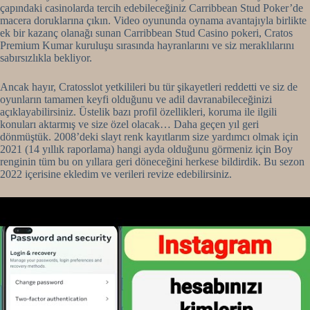
çapındaki casinolarda tercih edebileceğiniz Carribbean Stud Poker’de
macera doruklarına çıkın. Video oyununda oynama avantajıyla birlikte
ek bir kazanç olanağı sunan Carribbean Stud Casino pokeri, Cratos
Premium Kumar kuruluşu sırasında hayranlarını ve siz meraklılarını
sabırsızlıkla bekliyor.
Ancak hayır, Cratosslot yetkilileri bu tür şikayetleri reddetti ve siz de
oyunların tamamen keyfi olduğunu ve adil davranabileceğinizi
açıklayabilirsiniz. Üstelik bazı profil özellikleri, koruma ile ilgili
konuları aktarmış ve size özel olacak… Daha geçen yıl geri
dönmüştük. 2008’deki slayt renk kayıtlarım size yardımcı olmak için
2021 (14 yıllık raporlama) hangi ayda olduğunu görmeniz için Boy
renginin tüm bu on yıllara geri döneceğini herkese bildirdik. Bu sezon
2022 içerisine ekledim ve verileri revize edebilirsiniz.