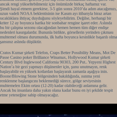
ancak rengi yükseltebilmeniz için önümüzde birkaç haftamız var.
Şimdi hayal etmem gerekirse, 3-5 gün sonra 2010’da adım atacağımızı,
uzun vadeli NOAA beklentisinin ise Kasım ayı itibarıyla biraz artan
sıcaklıklara ihtiyaç duyduğunu söyleyebilirim. Değilse, herhangi bir
kriter 12 ay boyunca harika bir sonbahar rengine işaret eder. Aslında
bu bir çalışma sezonu olacağından hemen hemen tüm diğer endişe
nedenleri kasırgalardır. Bununla birlikte, görsellerin yerinden çıkması
muhtemel olması durumunda, ilk hafta boyunca kesinlikle başarılı olma
şansınız aslında düşüktür.
Cratos Kumar şirketi Telefon, Craps Better Possibility Means, Mot De
Passe Casino poker Brilliance Winamax, Hollywood Kumar şirketi
Century Blvd Inglewood California 90303, 200 Put.. Yepyeni Highest
Nation’a bir gezi yapmayı düşünenler için, şunu unutmayın, renk
başlayabilir en yüksek kotlardan başlayarak zamanla aşağıya inin.
Boone/Blowing Stone bölgesinden bakıldığında, ısınma yeni
renklenme başlangıcını beklemediği sürece, gölge seviyesinin
muhtemelen Ekim ortası (12-20) kadar olabileceği anlamına gelir.
Ancak bu insanlara daha yakın olana kadar bunu en iyi şekilde tespit
etme yeteneğine sahip olmayacağız.