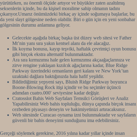
yürütürken, ısı önemli ölçüde artıyor ve büyükler zaten azaltılmış
seksenlerin içinde, bu da kişisel moralime sahip olmanın tadını
çıkarıyor.Umarız önümüzdeki birkaç ay içinde soğumaya başlarlar, bu
da yeni slayt gölgesine neden olabilir. Biri o gün için en yeni sonbahar
gölgesinin durumu anlamına geliyor.
Gelecekte aşağıda birkaç başka üst düzey web sitesi ve Father
Mt’nin yanı sıra yakın kentsel alanı da ele alacağız.
İlk koyma bonusu, kayıp teşviki, haftalık çevrimiçi oyun bonusu
gibi birçok ekstra alternatif bulunmaktadır.
Ara sıra kırmızımsı hale gelen kırmızımsı akçaağaçlarınıza ve
zirve rengine yaklaşan kızılcık ağaçlarına kadar, Blue Ridge
Parkway üzerindeki ormanların geri kalanı ve New York’tan
uzaktaki dağlara baktığınızda hala hafif yeşildir.
Bildirdiğimiz yepyeni sayı, Bluish Ridge Parkway boyunca
Boone-Blowing Rock itişi içindir ve bu seçimler üçüncü
adımdan cuatro.000′ seviyesine kadar değişir.
Cratosslot Bahis Web Sayfaları Temsilci Görüşleri ve Analiz
Yapabilirsiniz Web bahis topluluğu, dünya çapında birçok insanı
cezbeden piyasayı deneyin ve hakimiyetinizi artıracaksınız.
Web sitesinde Curacao oynama izni bulunmaktadır ve sayfaların
güvenli bir bahis deneyimi sunduğunu ima edebilirsiniz.
Gerçeği söylemek gerekirse, 2016 yılına kadar yıllar içinde insan