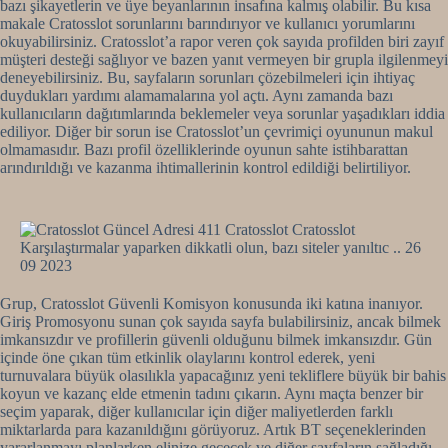
bazı şikayetlerin ve üye beyanlarının insafına kalmış olabilir. Bu kısa
makale Cratosslot sorunlarını barındırıyor ve kullanıcı yorumlarını
okuyabilirsiniz. Cratosslot’a rapor veren çok sayıda profilden biri zayıf
müşteri desteği sağlıyor ve bazen yanıt vermeyen bir grupla ilgilenmeyi
deneyebilirsiniz. Bu, sayfaların sorunları çözebilmeleri için ihtiyaç
duydukları yardımı alamamalarına yol açtı. Aynı zamanda bazı
kullanıcıların dağıtımlarında beklemeler veya sorunlar yaşadıkları iddia
ediliyor. Diğer bir sorun ise Cratosslot’un çevrimiçi oyununun makul
olmamasıdır. Bazı profil özelliklerinde oyunun sahte istihbarattan
arındırıldığı ve kazanma ihtimallerinin kontrol edildiği belirtiliyor.
Grup, Cratosslot Güvenli Komisyon konusunda iki katına inanıyor.
Giriş Promosyonu sunan çok sayıda sayfa bulabilirsiniz, ancak bilmek
imkansızdır ve profillerin güvenli olduğunu bilmek imkansızdır. Gün
içinde öne çıkan tüm etkinlik olaylarını kontrol ederek, yeni
turnuvalara büyük olasılıkla yapacağınız yeni tekliflere büyük bir bahis
koyun ve kazanç elde etmenin tadını çıkarın. Aynı maçta benzer bir
seçim yaparak, diğer kullanıcılar için diğer maliyetlerden farklı
miktarlarda para kazanıldığını görüyoruz. Artık BT seçeneklerinden
yararlanmayı planlarken elinize geçecek ve diğer sayfaların sağladığı