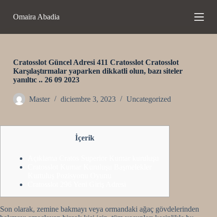
S
Omaira Abadia
a
l
t
a
r
a
Cratosslot Güncel Adresi 411 Cratosslot Cratosslot
l
Karşılaştırmalar yaparken dikkatli olun, bazı siteler
c
yanıltıc .. 26 09 2023
o
n
Master
diciembre 3, 2023
Uncategorized
t
e
n
i
İçerik
d
o
Açıklama Cratos Superior Kumar kuruluşu
Cratosslot Kumar Kuruluşu Başmelekler
Kurtuluş Pozisyonu Oyunu
Cratosslot 296 Yeni Giriş Adresi
Son olarak, zemine bakmayı veya ormandaki ağaç gövdelerinden