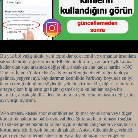
Bu yaz bol yağış aldık, yeni topraklar çok nemli ve ormanlar insanlara
sıkıntı belirtileri göstermiyor. Elbette bu durum şu an artı Eylül ayına
kadar olan süre arasında değişebilir, ancak şu ana kadar harika. «NC
Dağları İçinde Yükseklik Ayı Kayma Rengi» etiketli diğer tabloya
gelince, yepyeni ayı, kayıtlarımın kesinlikle Parkway boyunca en iyi
kayma rengi olduğunu söylediği şekilde çizdim. Bu, diğer konturlarda
ortaya çıkan bilgilerin grafiğini çizmek için kullanılan başka bir
tekniktir, ancak şimdi sadece bu ayın en yeni orta noktasını değil, tüm
ayı vurguluyorum.
Web siteleri, kişisel spor etkinliklerine, kumar oyunlarına veya diğer
kumar olanaklarına bahis oynayabileceğiniz sayfalar olmasını sağlar.
Bu siteler genel olarak kurallara uygun olarak çalışmakta ve sayfaların
korunması için birçok önlem almaktadır. Ancak ülkemizde çevrimiçi
oyun oynayan internet sitelerinin yasa dışı olduğuna ve engellere