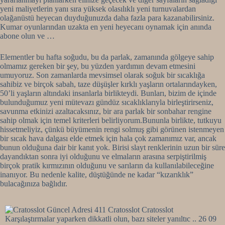
yeni maliyetlerin yanı sıra yüksek olasılıklı yeni turnuvalardan
olağanüstü heyecan duyduğunuzda daha fazla para kazanabilirsiniz.
Kumar oyunlarından uzakta en yeni heyecanı oynamak için anında
abone olun ve …
Elementler bu hafta soğudu, bu da parlak, zamanında gölgeye sahip
olmamız gereken bir şey, bu yüzden yardımın devam etmesini
umuyoruz. Son zamanlarda mevsimsel olarak soğuk bir sıcaklığa
sahibiz ve birçok sabah, taze düşüşler kırklı yaşların ortalarındayken,
50’li yaşların altındaki insanlarla birlikteydi. Bunları, bizim de içinde
bulunduğumuz yeni mütevazı gündüz sıcaklıklarıyla birleştirirseniz,
savunma etkinizi azaltacaksınız, bir ara parlak bir sonbahar rengine
sahip olmak için temel kriterleri belirliyorum.Bununla birlikte, tutkuyu
hissetmeliyiz, çünkü büyümenin rengi solmuş gibi görünen istenmeyen
bir sıcak hava dalgası elde etmek için hala çok zamanımız var, ancak
bunun olduğuna dair bir kanıt yok. Birisi slayt renklerinin uzun bir süre
dayandıktan sonra iyi olduğunu ve elmaların arasına serpiştirilmiş
birçok pratik kırmızının olduğunu ve sarıların da kullanılabileceğine
inanıyor. Bu nedenle kalite, düştüğünde ne kadar “kızarıklık”
bulacağınıza bağlıdır.