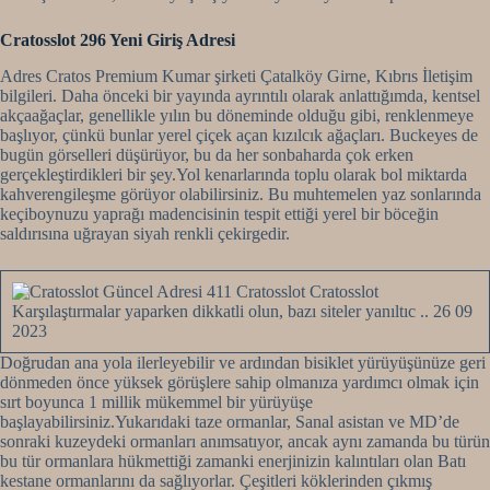
Cratosslot 296 Yeni Giriş Adresi
Adres Cratos Premium Kumar şirketi Çatalköy Girne, Kıbrıs İletişim
bilgileri. Daha önceki bir yayında ayrıntılı olarak anlattığımda, kentsel
akçaağaçlar, genellikle yılın bu döneminde olduğu gibi, renklenmeye
başlıyor, çünkü bunlar yerel çiçek açan kızılcık ağaçları. Buckeyes de
bugün görselleri düşürüyor, bu da her sonbaharda çok erken
gerçekleştirdikleri bir şey.Yol kenarlarında toplu olarak bol miktarda
kahverengileşme görüyor olabilirsiniz. Bu muhtemelen yaz sonlarında
keçiboynuzu yaprağı madencisinin tespit ettiği yerel bir böceğin
saldırısına uğrayan siyah renkli çekirgedir.
Doğrudan ana yola ilerleyebilir ve ardından bisiklet yürüyüşünüze geri
dönmeden önce yüksek görüşlere sahip olmanıza yardımcı olmak için
sırt boyunca 1 millik mükemmel bir yürüyüşe
başlayabilirsiniz.Yukarıdaki taze ormanlar, Sanal asistan ve MD’de
sonraki kuzeydeki ormanları anımsatıyor, ancak aynı zamanda bu türün
bu tür ormanlara hükmettiği zamanki enerjinizin kalıntıları olan Batı
kestane ormanlarını da sağlıyorlar. Çeşitleri köklerinden çıkmış