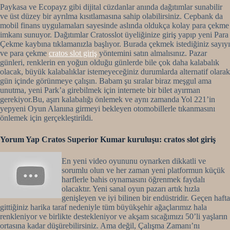
Paykasa ve Ecopayz gibi dijital cüzdanlar anında dağıtımlar sunabilir
ve üst düzey bir ayrılma kısıtlamasına sahip olabilirsiniz. Cepbank da
mobil finans uygulamaları sayesinde aslında oldukça kolay para çekme
imkanı sunuyor. Dağıtımlar Cratosslot üyeliğinize giriş yapıp yeni Para
Çekme kaybına tıklamanızla başlıyor. Burada çekmek istediğiniz sayıyı
ve para çekme
cratos slot giriş
yöntemini satın almalısınız. Pazar
günleri, renklerin en yoğun olduğu günlerde bile çok daha kalabalık
olacak, büyük kalabalıklar istemeyeceğiniz durumlarda alternatif olarak
gün içinde görünmeye çalışın. Babam şu sıralar biraz meşgul ama
unutma, yeni Park’a girebilmek için internete bir bilet ayırman
gerekiyor.Bu, aşırı kalabalığı önlemek ve aynı zamanda Yol 221’in
yepyeni Oyun Alanına girmeyi bekleyen otomobillerle tıkanmasını
önlemek için gerçekleştirildi.
Yorum Yap Cratos Superior Kumar kuruluşu: cratos slot giriş
En yeni video oyununu oynarken dikkatli ve
sorumlu olun ve her zaman yeni platformun küçük
harflerle bahis oynamasını öğrenmek faydalı
olacaktır. Yeni sanal oyun pazarı artık hızla
genişleyen ve iyi bilinen bir endüstridir. Geçen hafta
gittiğiniz harika taraf nedeniyle tüm büyükşehir ağaçlarımız hala
renkleniyor ve birlikte destekleniyor ve akşam sıcağımızı 50’li yaşların
ortasına kadar düşürebilirsiniz. Ama değil, Çalışma Zamanı’nı