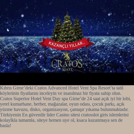
Kıbrıs Girne’deki Cratos Advanced Hotel Vent Spa Resort’ta tatil
köylerinin fiyatlarını inceleyin ve inanılmaz bir fiyata sahip olun.
Cratos Superior Hotel Vent Day spa Girne’de 24 saat açık iyi bir lobi,
yerel kumarhane, berber, mağazalar, oyun odası, çocuk parkı, açık
yüzme havuzu, disko, organizasyon, çamaşır yıkama bulunmaktadır.
Türkiyenin En güvenilir lider Casino sitesi cratosslot giris islemlerini
kolaylkla tamamla, siteye hemen uye ol, ksaca kazanmaya sen de
basla!