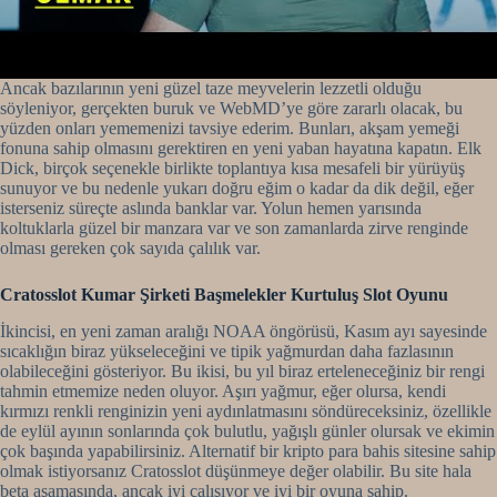
Ancak bazılarının yeni güzel taze meyvelerin lezzetli olduğu
söyleniyor, gerçekten buruk ve WebMD’ye göre zararlı olacak, bu
yüzden onları yememenizi tavsiye ederim. Bunları, akşam yemeği
fonuna sahip olmasını gerektiren en yeni yaban hayatına kapatın. Elk
Dick, birçok seçenekle birlikte toplantıya kısa mesafeli bir yürüyüş
sunuyor ve bu nedenle yukarı doğru eğim o kadar da dik değil, eğer
isterseniz süreçte aslında banklar var. Yolun hemen yarısında
koltuklarla güzel bir manzara var ve son zamanlarda zirve renginde
olması gereken çok sayıda çalılık var.
Cratosslot Kumar Şirketi Başmelekler Kurtuluş Slot Oyunu
İkincisi, en yeni zaman aralığı NOAA öngörüsü, Kasım ayı sayesinde
sıcaklığın biraz yükseleceğini ve tipik yağmurdan daha fazlasının
olabileceğini gösteriyor. Bu ikisi, bu yıl biraz erteleneceğiniz bir rengi
tahmin etmemize neden oluyor. Aşırı yağmur, eğer olursa, kendi
kırmızı renkli renginizin yeni aydınlatmasını söndüreceksiniz, özellikle
de eylül ayının sonlarında çok bulutlu, yağışlı günler olursak ve ekimin
çok başında yapabilirsiniz. Alternatif bir kripto para bahis sitesine sahip
olmak istiyorsanız Cratosslot düşünmeye değer olabilir. Bu site hala
beta aşamasında, ancak iyi çalışıyor ve iyi bir oyuna sahip.