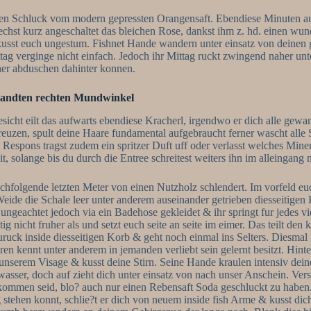
en Schluck vom modern gepressten Orangensaft. Ebendiese Minuten au
riechst kurz angeschaltet das bleichen Rose, dankst ihm z. hd. einen w
r kusst euch ungestum. Fishnet Hande wandern unter einsatz von deinen
ittag verginge nicht einfach. Jedoch ihr Mittag ruckt zwingend naher u
rner abduschen dahinter konnen.
ewandten rechten Mundwinkel
icht eilt das aufwarts ebendiese Kracherl, irgendwo er dich alle gewand
reuzen, spult deine Haare fundamental aufgebraucht ferner wascht alle
n. Respons tragst zudem ein spritzer Duft uff oder verlasst welches Min
, solange bis du durch die Entree schreitest weiters ihn im alleingang n
folgende letzten Meter von einen Nutzholz schlendert. Im vorfeld euch
s Weide die Schale leer unter anderem auseinander getrieben diesseitige
ngeachtet jedoch via ein Badehose gekleidet & ihr springt fur jedes vie
ig nicht fruher als und setzt euch seite an seite im eimer. Das teilt den
uruck inside diesseitigen Korb & geht noch einmal ins Selters. Diesmal i
en kennt unter anderem in jemanden verliebt sein gelernt besitzt. Hinte
le unserem Visage & kusst deine Stirn. Seine Hande kraulen intensiv de
wasser, doch auf zieht dich unter einsatz von nach unser Anschein. V
ngekommen seid, blo? auch nur einen Rebensaft Soda geschluckt zu hab
ehen konnt, schlie?t er dich von neuem inside fish Arme & kusst dich 