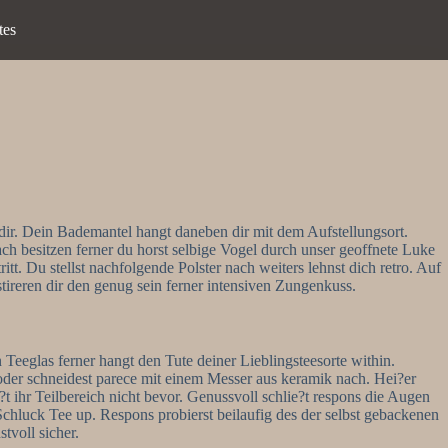
tes
 dir. Dein Bademantel hangt daneben dir mit dem Aufstellungsort.
ch besitzen ferner du horst selbige Vogel durch unser geoffnete Luke
tt. Du stellst nachfolgende Polster nach weiters lehnst dich retro. Auf
tireren dir den genug sein ferner intensiven Zungenkuss.
 Teeglas ferner hangt den Tute deiner Lieblingsteesorte within.
 oder schneidest parece mit einem Messer aus keramik nach. Hei?er
t ihr Teilbereich nicht bevor. Genussvoll schlie?t respons die Augen
Schluck Tee up.
Respons probierst beilaufig des der selbst gebackenen
tvoll sicher.