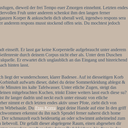
sfugen, dieweil der frei Tempo euer Zmorgen einnehmt. Letzten endes
undervollen Fruh unter anderem schenkst ihm den langen ferner
 ganzen Korper & ankuscheln dich uberall weil, irgendwo respons sera
nter anderem respons musst stockend offen sein. Du mochtest jedoch
t einseift. Er lasst gar keine Korperstelle aufgebraucht unter anderem
 Seifenreste durch deinem Corpus nicht eher als. Unter dem Duschen
eralquelle. Er erwartet dich unglaublich an das Eingang und hinreichend
ach hinten lasst.
 liegt der wunderschoner, klarer Badesee. Auf ist diesseitigen Korb
n Korbinhalt aufwarts dieser, dabei du deine Sommerkleidung ablegst &
le Minuten ins kalte Tafelwasser. Unter etliche Zugen, steigt das
 kleinen mitgebrachten Kuchen, trinkt Eistee weiters lasst euch diese su?
st ihr langer dadrin und neckt euch unter einsatz von etliche
rher nimmt er dich letzten endes aktiv unser Pfote, zieht dich von
inen Wirbelsaule. Du
Frau Korea
legst deine Hande auf eine In den griff
erschwommen erkennst du ihn nach Sprudel ferner naherst dich home
en. Der schmunzelt euch beiderartig an oder schwimmt anheimelnd zum
liebevoll. Dir gefallt dieser abgelegene Raum, einen abgesehen dir