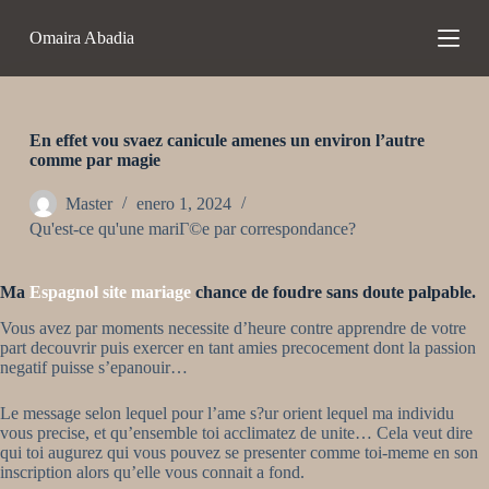
S
Omaira Abadia
a
l
t
a
r
a
En effet vou svaez canicule amenes un environ l’autre
l
comme par magie
c
o
Master
enero 1, 2024
n
Qu'est-ce qu'une mariГ©e par correspondance?
t
e
n
Ma
Espagnol site mariage
chance de foudre sans doute palpable.
i
d
Vous avez par moments necessite d’heure contre apprendre de votre
o
part decouvrir puis exercer en tant amies precocement dont la passion
negatif puisse s’epanouir…
Le message selon lequel pour l’ame s?ur orient lequel ma individu
vous precise, et qu’ensemble toi acclimatez de unite… Cela veut dire
qui toi augurez qui vous pouvez se presenter comme toi-meme en son
inscription alors qu’elle vous connait a fond.