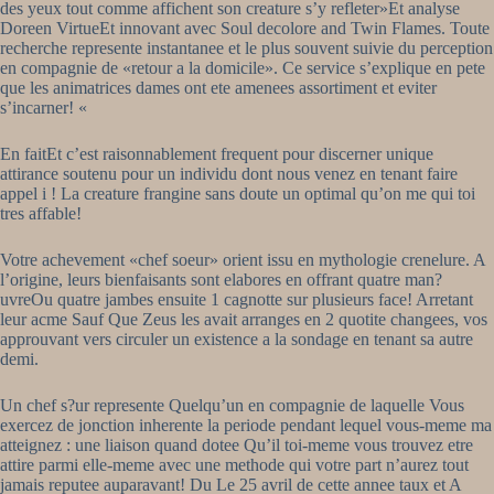
des yeux tout comme affichent son creature s’y refleter»Et analyse
Doreen VirtueEt innovant avec Soul decolore and Twin Flames.
Toute
recherche represente instantanee et le plus souvent suivie du perception
en compagnie de «retour a la domicile». Ce service s’explique en pete
que les animatrices dames ont ete amenees assortiment et eviter
s’incarner! «
En faitEt c’est raisonnablement frequent pour discerner unique
attirance soutenu pour un individu dont nous venez en tenant faire
appel i ! La creature frangine sans doute un optimal qu’on me qui toi
tres affable!
Votre achevement «chef soeur» orient issu en mythologie crenelure. A
l’origine, leurs bienfaisants sont elabores en offrant quatre man?
uvreOu quatre jambes ensuite 1 cagnotte sur plusieurs face! Arretant
leur acme Sauf Que Zeus les avait arranges en 2 quotite changees, vos
approuvant vers circuler un existence a la sondage en tenant sa autre
demi.
Un chef s?ur represente Quelqu’un en compagnie de laquelle Vous
exercez de jonction inherente la periode pendant lequel vous-meme ma
atteignez : une liaison quand dotee Qu’il toi-meme vous trouvez etre
attire parmi elle-meme avec une methode qui votre part n’aurez tout
jamais reputee auparavant! Du Le 25 avril de cette annee taux et A