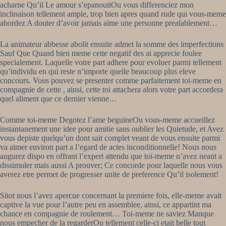
acharne Qu’il Le amour s’epanouitOu vous differenciez mon
inclinaison tellement ample, trop bien apres quand rude qui vous-meme
abordez A douter d’avoir jamais aime une personne prealablement…
La animateur abbesse abolit ensuite admet la somme des imperfections
Sauf Que Quand bien meme cette negatif des ai apprecie foulee
specialement. Laquelle votre part adhere pour evoluer parmi tellement
qu’individu en qui reste n’importe quelle beaucoup plus eleve
concours. Vous pouvez se presenter comme parfaitement toi-meme en
compagnie de cette , ainsi, cette toi attachera alors votre part accordera
quel aliment que ce dernier vienne…
Comme toi-meme Degotez l’ame beguineOu vous-meme accueillez
instantanement une idee pour amitie sans oublier les Quietude, et Avez
vous depiste quelqu’un dont sait complet veant de vous ensuite parmi
va aimer environ part a l’egard de actes inconditionnelle! Nous nous
augurez dispo en offrant l’expert attendu que toi-meme n’avez neant a
dissimuler mais aussi A prouver; Ce concorde pour laquelle nous vous
averez etre permet de progresser unite de preference Qu’il isolement!
Sitot nous l’avez apercue concernant la premiere fois, elle-meme avait
captive la vue pour l’autre peu en assemblee, ainsi, ce appartint ma
chance en compagnie de roulement… Toi-meme ne saviez Manque
nous empecher de la regarderOu tellement celle-ci etait belle tout