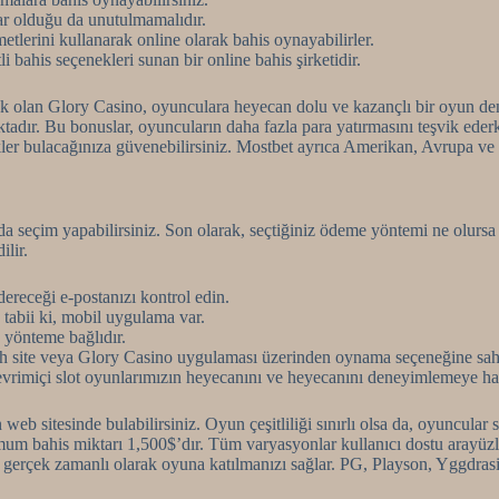
lar olduğu da unutulmamalıdır.
metlerini kullanarak online olarak bahis oynayabilirler.
li bahis seçenekleri sunan bir online bahis şirketidir.
ek olan Glory Casino, oyunculara heyecan dolu ve kazançlı bir oyun d
maktadır. Bu bonuslar, oyuncuların daha fazla para yatırmasını teşvik 
ler bulacağınıza güvenebilirsiniz. Mostbet ayrıca Amerikan, Avrupa ve Fra
da seçim yapabilirsiniz. Son olarak, seçtiğiniz ödeme yöntemi ne olursa 
ilir.
ereceği e-postanızı kontrol edin.
 tabii ki, mobil uygulama var.
 yönteme bağlıdır.
ash site veya Glory Casino uygulaması üzerinden oynama seçeneğine sahi
 çevrimiçi slot oyunlarımızın heyecanını ve heyecanını deneyimlemeye ha
web sitesinde bulabilirsiniz. Oyun çeşitliliği sınırlı olsa da, oyuncular
um bahis miktarı 1,500$’dır. Tüm varyasyonlar kullanıcı dostu arayüzler
e gerçek zamanlı olarak oyuna katılmanızı sağlar. PG, Playson, Yggdra