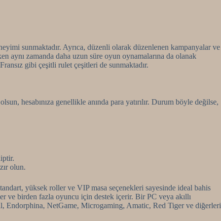
eneyimi sunmaktadır. Ayrıca, düzenli olarak düzenlenen kampanyalar ve
ederken aynı zamanda daha uzun süre oyun oynamalarına da olanak
nsız gibi çeşitli rulet çeşitleri de sunmaktadır.
olsun, hesabınıza genellikle anında para yatırılır. Durum böyle değilse,
ptir.
zır olun.
 standart, yüksek roller ve VIP masa seçenekleri sayesinde ideal bahis
 ve birden fazla oyuncu için destek içerir. Bir PC veya akıllı
sil, Endorphina, NetGame, Microgaming, Amatic, Red Tiger ve diğerleri