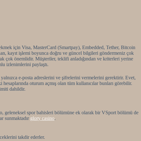
a çekmek için Visa, MasterCard (Smartpay), Embedded, Tether, Bitcoin
dan, kayıt işlemi boyunca doğru ve güncel bilgileri göndermeniz çok
ak çok önemlidir. Müşteriler, teklifi anladığından ve kriterleri yerine
u izlenimlerini paylaştı.
yalnızca e-posta adreslerini ve şifrelerini vermelerini gerektirir. Evet,
i hesaplarında oturum açmış olan tüm kullanıcılar bunları görebilir.
iti dahildir.
ino, geleneksel spor bahisleri bölümüne ek olarak bir VSport bölümü de
rlar sunmaktadır
glory casino
.
eklerini takdir ederler.