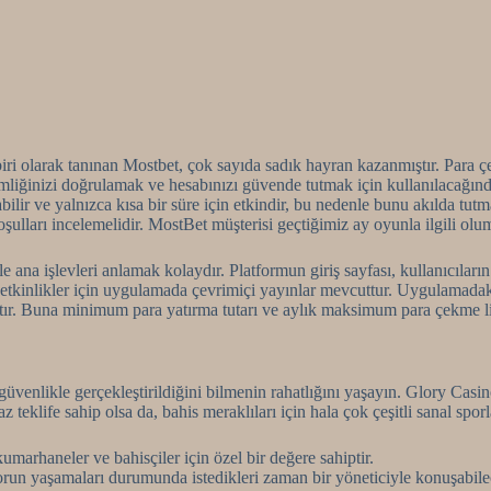
 biri olarak tanınan Mostbet, çok sayıda sadık hayran kazanmıştır. Par
imliğinizi doğrulamak ve hesabınızı güvende tutmak için kullanılacağın
bilir ve yalnızca kısa bir süre için etkindir, bu nedenle bunu akılda tutm
ları incelemelidir. MostBet müşterisi geçtiğimiz ay oyunla ilgili oluml
e ana işlevleri anlamak kolaydır. Platformun giriş sayfası, kullanıcıların 
zı etkinlikler için uygulamada çevrimiçi yayınlar mevcuttur. Uygulamadak
ır. Buna minimum para yatırma tutarı ve aylık maksimum para çekme lim
güvenlikle gerçekleştirildiğini bilmenin rahatlığını yaşayın. Glory Cas
eklife sahip olsa da, bahis meraklıları için hala çok çeşitli sanal spo
umarhaneler ve bahisçiler için özel bir değere sahiptir.
sorun yaşamaları durumunda istedikleri zaman bir yöneticiyle konuşabilec