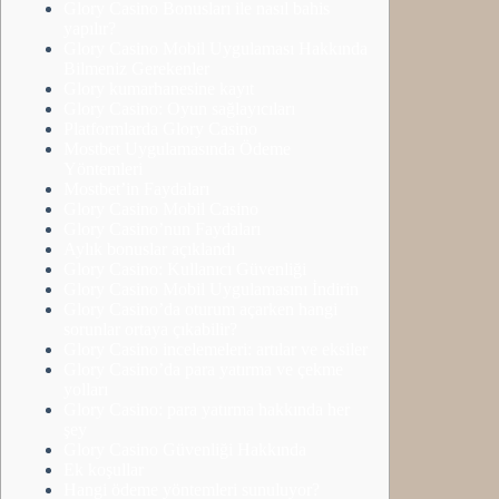
Glory Casino Bonusları ile nasıl bahis
yapılır?
Glory Casino Mobil Uygulaması Hakkında
Bilmeniz Gerekenler
Glory kumarhanesine kayıt
Glory Casino: Oyun sağlayıcıları
Platformlarda Glory Casino
Mostbet Uygulamasında Ödeme
Yöntemleri
Mostbet’in Faydaları
Glory Casino Mobil Casino
Glory Casino’nun Faydaları
Aylık bonuslar açıklandı
Glory Casino: Kullanıcı Güvenliği
Glory Casino Mobil Uygulamasını İndirin
Glory Casino’da oturum açarken hangi
sorunlar ortaya çıkabilir?
Glory Casino incelemeleri: artılar ve eksiler
Glory Casino’da para yatırma ve çekme
yolları
Glory Casino: para yatırma hakkında her
şey
Glory Casino Güvenliği Hakkında
Ek koşullar
Hangi ödeme yöntemleri sunuluyor?