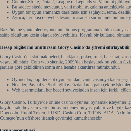
Counter-Strike, Dota 2, League of Legends ve Valorant gibi oyu
Bu sadece sitede mevcuttur, yani mobil uygulama aracılığıyla kay
Uygun bir oyun aramanızı daraltmak için sağlayıcı, tema, özellikler,
Ayrıca, her ikisi de web sitesinin masaüstü sürümünde bulunmaya
Bazı ödeme yöntemleri oyuncunun bonus programına katılmasını yasaklar
sahip olduğunu kesin olarak söyleyebiliriz. Kayıtlı bir kullanıcı olmanı
Hesap bilgilerimi unutursam Glory Casino’da şifremi sıfırlayabili
Glory Casino’da slot makineleri, blackjack, poker, rulet, baccarat, zar 
yaşayabilirsiniz. Com web sitemiz, 2009’dan başlayarak on yıldan fazla
şartlara göre çekildikten sonra ana hesaba aktarılırsa mümkündür.
Oyuncular, popüler slot oyunlarından, canlı casinoya kadar çeşitli
Neteller, Paypal ve Skrill gibi e-cüzdanlarda para çekme işlemleri 
Web tasarımcıları, her beceri seviyesinden insan için farklı, eğle
Glory Casino, Türkiye’de online casino oyunları oynamak isteyenler için
kaydolarak, heyecan verici bir oyun deneyimi yaşayabilir ve büyük kaza
Dogecoin, Huobi Token, HUSD, Casino Coin, TRON, ADA, Axie Infini
Curaçao’nun offshore lisanslı çevrimiçi kumarhanesidir.
Oyun Seçenekleri