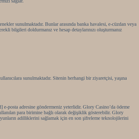
mizi sağlar.
enekler sunulmaktadır. Bunlar arasında banka havalesi, e-cüzdan veya
rekli bilgileri doldurmanız ve hesap detaylarınızı oluşturmanız
anıcılara sunulmaktadır. Sitenin herhangi bir ziyaretçisi, yaşına
d] e-posta adresine göndermeniz yeterlidir. Glory Casino’da ödeme
lanılan para birimine bağlı olarak değişiklik gösterebilir. Glory
unların adilliklerini sağlamak için en son şifreleme teknolojilerini