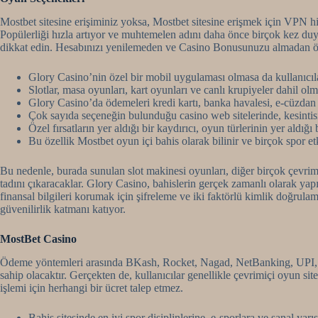
Mostbet sitesine erişiminiz yoksa, Mostbet sitesine erişmek için VPN hiz
Popülerliği hızla artıyor ve muhtemelen adını daha önce birçok kez
dikkat edin. Hesabınızı yenilemeden ve Casino Bonusunuzu almadan önce k
Glory Casino’nin özel bir mobil uygulaması olmasa da kullanıcıla
Slotlar, masa oyunları, kart oyunları ve canlı krupiyeler dahil o
Glory Casino’da ödemeleri kredi kartı, banka havalesi, e-cüzdan g
Çok sayıda seçeneğin bulunduğu casino web sitelerinde, kesintis
Özel fırsatların yer aldığı bir kaydırıcı, oyun türlerinin yer ald
Bu özellik Mostbet oyun içi bahis olarak bilinir ve birçok spor et
Bu nedenle, burada sunulan slot makinesi oyunları, diğer birçok çevrim
tadını çıkaracaklar. Glory Casino, bahislerin gerçek zamanlı olarak ya
finansal bilgileri korumak için şifreleme ve iki faktörlü kimlik doğru
güvenilirlik katmanı katıyor.
MostBet Casino
Ödeme yöntemleri arasında BKash, Rocket, Nagad, NetBanking, UPI, Skril
sahip olacaktır. Gerçekten de, kullanıcılar genellikle çevrimiçi oyun s
işlemi için herhangi bir ücret talep etmez.
Bahis sitesinde en iyi spor disiplinlerine, e-sporlara ve sanal yar