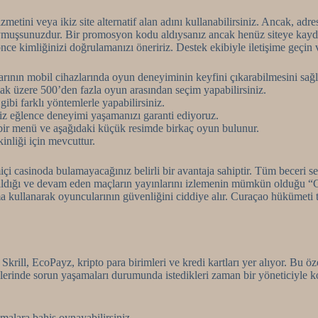
metini veya ikiz site alternatif alan adını kullanabilirsiniz. Ancak, ad
 duymuşsunuzdur. Bir promosyon kodu aldıysanız ancak henüz siteye k
imliğinizi doğrulamanızı öneririz. Destek ekibiyle iletişime geçin ve b
rının mobil cihazlarında oyun deneyiminin keyfini çıkarabilmesini sağl
lmak üzere 500’den fazla oyun arasından seçim yapabilirsiniz.
ibi farklı yöntemlerle yapabilirsiniz.
iz eğlence deneyimi yaşamanızı garanti ediyoruz.
ığı bir menü ve aşağıdaki küçük resimde birkaç oyun bulunur.
kinliği için mevcuttur.
içi casinoda bulamayacağınız belirli bir avantaja sahiptir. Tüm beceri 
pıldığı ve devam eden maçların yayınlarını izlemenin mümkün olduğu “Ca
lama kullanarak oyuncularının güvenliğini ciddiye alır. Curaçao hüküme
l, EcoPayz, kripto para birimleri ve kredi kartları yer alıyor. Bu özel
itelerinde sorun yaşamaları durumunda istedikleri zaman bir yöneticiyle 
ışmalara bahis oynayabilirsiniz.