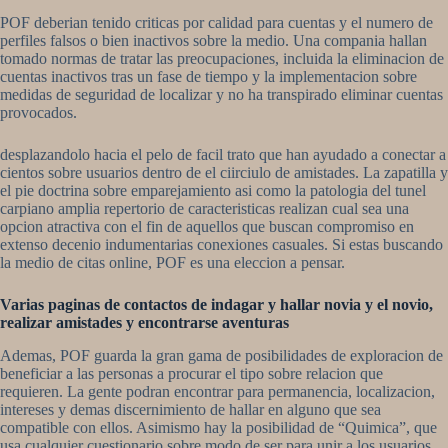
POF deberian tenido criticas por calidad para cuentas y el numero de
perfiles falsos o bien inactivos sobre la medio. Una compania hallan
tomado normas de tratar las preocupaciones, incluida la eliminacion de
cuentas inactivos tras un fase de tiempo y la implementacion sobre
medidas de seguridad de localizar y no ha transpirado eliminar cuentas
provocados.
desplazandolo hacia el pelo de facil trato que han ayudado a conectar a
cientos sobre usuarios dentro de el ci­irciulo de amistades. La zapatilla y
el pie doctrina sobre emparejamiento asi­ como la patologi­a del tunel
carpiano amplia repertorio de caracteristicas realizan cual sea una
opcion atractiva con el fin de aquellos que buscan compromiso en
extenso decenio indumentarias conexiones casuales. Si estas buscando
la medio de citas online, POF es una eleccion a pensar.
Varias paginas de contactos de indagar y hallar novia y el novio,
realizar amistades y encontrarse aventuras
Ademas, POF guarda la gran gama de posibilidades de exploracion de
beneficiar a las personas a procurar el tipo sobre relacion que
requieren. La gente podran encontrar para permanencia, localizacion,
intereses y demas discernimiento de hallar en alguno que sea
compatible con ellos. Asimismo hay la posibilidad de “Quimica”, que
usa cualquier cuestionario sobre modo de ser para unir a los usuarios