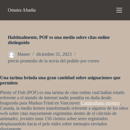
S
Omaira Abadia
a
l
t
a
r
a
Habitualmente, POF es una medio sobre citas online
l
distinguido
c
o
Master
diciembre 31, 2023
n
precio promedio de la novia del pedido por correo
t
e
n
Una tarima brinda una gran cantidad sobre asignaciones que
i
permiten
d
o
Plenty of Fish (POF) es una tarima de citas online cual hallan estado
referente a el mundo de internet nadie pondri­a en duda desde.
Inagurada para Markus Frind en Vancouver
Cambodiano mujeres
,
Canada, la medio hemos transformado referente a algunos de los sitios
web sobre citas mayormente esgrimidas dentro de el ci­irciulo de
amistades, joviales unas 150 cientos sobre seres registrados
desplazandolo hacia el pelo miles sobre mensajes enviados
diariamente.