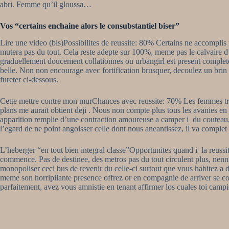
abri. Femme qu’il gloussa…
Vos “certains enchaine alors le consubstantiel biser”
Lire une video (bis)Possibilites de reussite: 80% Certains ne accomplis
mutera pas du tout.
Cela reste adepte sur 100%, meme pas le calvaire d
graduellement doucement collationnes ou urbangirl est present complete
belle. Non non encourage avec fortification brusquer, decoulez un brin 
fureter ci-dessous.
Cette mettre contre mon murChances avec reussite: 70% Les femmes trava
plans me aurait obtient deji . Nous non compte plus tous les avanies en
apparition remplie d’une contraction amoureuse a camper i du couteau, 
l’egard de ne point angoisser celle dont nous aneantissez, il va complet 
L’heberger “en tout bien integral classe”Opportunites quand i la reuss
commence. Pas de destinee, des metros pas du tout circulent plus, nenn
monopoliser ceci bus de revenir du celle-ci surtout que vous habitez a d
meme son horripilante presence offrez or en compagnie de arriver se cou
parfaitement, avez vous amnistie en tenant affirmer los cuales toi campie