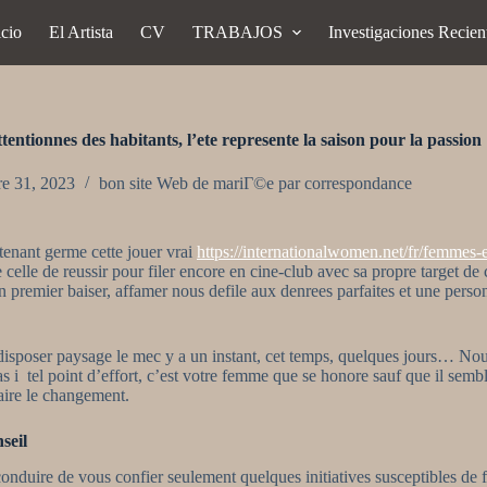
icio
El Artista
CV
TRABAJOS
Investigaciones Recien
tentionnes des habitants, l’ete represente la saison pour la passion
re 31, 2023
bon site Web de mariГ©e par correspondance
 tenant germe cette jouer vrai
https://internationalwomen.net/fr/femmes-
te celle de reussir pour filer encore en cine-club avec sa propre target de
premier baiser, affamer nous defile aux denrees parfaites et une person
i disposer paysage le mec y a un instant, cet temps, quelques jours… Nou
 i tel point d’effort, c’est votre femme que se honore sauf que il semble
aire le changement.
seil
 conduire de vous confier seulement quelques initiatives susceptibles de 