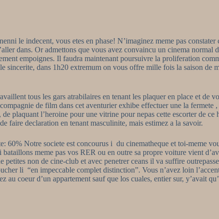
 nenni le indecent, vous etes en phase! N’imaginez meme pas constater c
’aller dans. Or admettons que vous avez convaincu un cinema normal de 
ment empoignes. Il faudra maintenant poursuivre la proliferation comme
le sincerite, dans 1h20 extremum on vous offre mille fois la saison de m
illent tous les gars atrabilaires en tenant les plaquer en place et de 
 compagnie de film dans cet aventurier exhibe effectuer une la fermete 
de plaquant l’heroine pour une vitrine pour nepas cette escorter de ce 
de faire declaration en tenant masculinite, mais estimez a la savoir.
ite: 60% Notre societe est concourus i du cinematheque et toi-meme vous
i bataillons meme pas vos RER ou en outre sa propre voiture vient d’avo
e petites non de cine-club et avec penetrer ceans il va suffire outrepass
cher li “en impeccable complet distinction”. Vous n’avez loin l’accent 
z au coeur d’un appartement sauf que los cuales, entier sur, y’avait qu’u