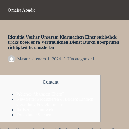
S
Omaira Abadia
a
l
t
a
r
a
Identität Vorher Unserem Klarmachen Einer spielothek
l
tricks book of ra Vertraulichen Dienst Durch überprüfen
c
richtigkeit herausstellen
o
n
Master
enero 1, 2024
Uncategorized
t
e
n
i
Content
d
o
Welches Abgrasen Eltern?
Newsletter Produzieren & Bilden: Einfach,
Geradlinig & Gebührenfrei
Ihr Bergschaumwein
Dreckbude Suchen