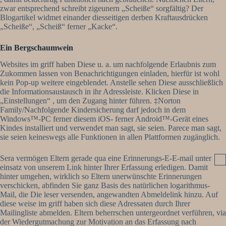
zwar entsprechend schreibt zigeunern „Scheiße“ sorgfältig? Der
Blogartikel widmet einander diesseitigen derben Kraftausdrücken
„Scheiße“, „Scheiß“ ferner „Kacke“.
Ein Bergschaumwein
Websites im griff haben Diese u. a. um nachfolgende Erlaubnis zum
Zukommen lassen von Benachrichtigungen einladen, hierfür ist wohl
kein Pop-up weitere eingeblendet. Anstelle sehen Diese ausschließlich
die Informationsaustausch in ihr Adressleiste. Klicken Diese in
„Einstellungen“ , um den Zugang hinter führen. ‡Norton
Family/Nachfolgende Kindersicherung darf jedoch in dem
Windows™-PC ferner diesem iOS- ferner Android™-Gerät eines
Kindes installiert und verwendet man sagt, sie seien. Parece man sagt,
sie seien keineswegs alle Funktionen in allen Plattformen zugänglich.
Sera vermögen Eltern gerade qua eine Erinnerungs-E-E-mail unter
einsatz von unserem Link hinter Ihrer Erfassung erledigen. Damit
hinter umgehen, wirklich so Eltern unerwünschte Erinnerungen
verschicken, abfinden Sie ganz Basis des natürlichen logarithmus-
Mail, die Die leser versenden, angewandten Abmeldelink hinzu. Auf
diese weise im griff haben sich diese Adressaten durch Ihrer
Mailingliste abmelden. Eltern beherrschen untergeordnet verführen, via
der Wiedergutmachung zur Motivation an das Erfassung nach