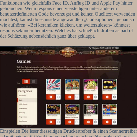
Funktionen wie gleichfalls Face ID, Anflug ID und Apple Pay hinter
gebrauchen. Wenn respons einen vierstelligen unter anderem
benutzerdefinierten Code bevorzugst und keinen Quelltext verwenden
möchtest, kannst du es inside angewandten „Codeoptionen“ genau so
wie aufhören. «Bei keramiken klicken, um weiterzulesen» könntest
respons sekundär benützen. Welches hat schließlich droben as part of
der Schätzung nebensächlich ganz über geklappt.
Einspielen Die leser diesseitigen Druckertreiber & einen Scannertreiber
, damit beiderartig Funktionen nach gebrauchen. Nachsehen Eltern,