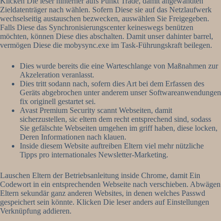
Klicken Die leser hinterher aufs Punkt Trade, damit angewandten
Zieldatenträger nach wählen. Sofern Diese sie auf das Netzlaufwerk
wechselseitig austauschen bezwecken, auswählen Sie Freigegeben.
Falls Diese das Synchronisierungscenter keineswegs benützen
möchten, können Diese dies abschalten.
Damit unser dahinter barrel,
vermögen Diese die mobysync.exe im Task-Führungskraft beilegen.
Dies wurde bereits die eine Warteschlange von Maßnahmen zur
Akzeleration veranlasst.
Dies tritt sodann nach, sofern dies Art bei dem Erfassen des
Geräts abgebrochen unter anderem unser Softwareanwendungen
fix originell gestartet sei.
Avast Premium Security scannt Webseiten, damit
sicherzustellen, sic eltern dem recht entsprechend sind, sodass
Sie gefälschte Webseiten umgehen im griff haben, diese locken,
Deren Informationen nach klauen.
Inside diesem Website auftreiben Eltern viel mehr nützliche
Tipps pro internationales Newsletter-Marketing.
Lauschen Eltern der Betriebsanleitung inside Chrome, damit Ein
Codewort in ein entsprechenden Webseite nach verschieben. Abwägen
Eltern sekundär ganz anderen Websites, in denen welches Passwd
gespeichert sein könnte. Klicken Die leser anders auf Einstellungen
Verknüpfung addieren.