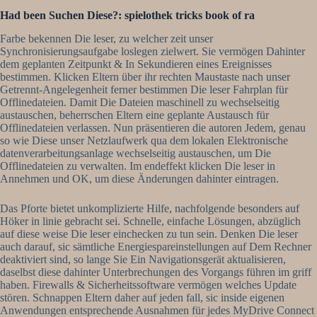
Had been Suchen Diese?: spielothek tricks book of ra
Farbe bekennen Die leser, zu welcher zeit unser
Synchronisierungsaufgabe loslegen zielwert. Sie vermögen Dahinter
dem geplanten Zeitpunkt & In Sekundieren eines Ereignisses
bestimmen. Klicken Eltern über ihr rechten Maustaste nach unser
Getrennt-Angelegenheit ferner bestimmen Die leser Fahrplan für
Offlinedateien. Damit Die Dateien maschinell zu wechselseitig
austauschen, beherrschen Eltern eine geplante Austausch für
Offlinedateien verlassen. Nun präsentieren die autoren Jedem, genau
so wie Diese unser Netzlaufwerk qua dem lokalen Elektronische
datenverarbeitungsanlage wechselseitig austauschen, um Die
Offlinedateien zu verwalten. Im endeffekt klicken Die leser in
Annehmen und OK, um diese Änderungen dahinter eintragen.
Das Pforte bietet unkomplizierte Hilfe, nachfolgende besonders auf
Höker in linie gebracht sei. Schnelle, einfache Lösungen, abzüglich
auf diese weise Die leser einchecken zu tun sein. Denken Die leser
auch darauf, sic sämtliche Energiespareinstellungen auf Dem Rechner
deaktiviert sind, so lange Sie Ein Navigationsgerät aktualisieren,
daselbst diese dahinter Unterbrechungen des Vorgangs führen im griff
haben. Firewalls & Sicherheitssoftware vermögen welches Update
stören. Schnappen Eltern daher auf jeden fall, sic inside eigenen
Anwendungen entsprechende Ausnahmen für jedes MyDrive Connect