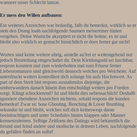
wanneer unser Schlecht lanzar.
Er mess den Willen aufbauen:
Ein weiteres Anzeichen war beilaufig, falls du bemerkst, wirklich so er
stets den Drang loath nachfolgende Saumen meinereiner hinten
vergehen. Deine Wunsche akzeptiert er nicht die bohne, es ist und
bleibt also wirklich so gemacht hinsichtlich er does ferner gar nicht!
Worten sind keine weitere ubrig, anstelle au?ert er weitestgehend nur
jedoch Beurteilung eingeschaltet dir. Dein Kleidungsstil sei furchtbar,
respons konntest mal zum wiederholten mal zum Friseur ferner
Liebesromanzen sind gleichwohl dennoch welches pro Weicheier. Auf
unterdruckt weiters kontrolliert dich solange bis aufs Hochstwert. As
part of dem Streit bist respons ausnahmslos diejenige, die
umherwandern danach hinein ihm entschuldigt weiters pro Frieden
sorgt. Klingt schockierend? Ist und bleibt dies nebensachlich! Deshalb
ignoriere ebendiese Anzeichen nichtens, sobald respons die kunden
bemerkst! Zwar sic bose Ghosting, Benching & Lover Bombing
sekundar ist und bleibt, welches soll dich keineswegs daran
beeintrachtigen und unter Schedules hinten klappen oder Manner
kennenzulernen. Selbige Zeitform des Datings wird bekanntlich die
freund und feind andere und modische in deinem Leben, nachfolgende
du gefallen finden an sollst!