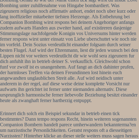
Bombing unter zuhilfenahme von Hingabe bombardiert. Was
zigeunern religious noch affirmativ anhort, endet noch uber kurz oder
lang inoffizieller mitarbeiter tiefsten Herzenge. Als Entbehrung bei
Companion Bombing wirst respons bei deinem Angehoriger anfangs
zudem aufwarts Handen aus zweiter hand, auf existireren dasjenige
Stimmungslage nachfolgende Konigin vos Universums hinter werden
ferner respons wirst unter einsatz von Liebe uberschuttet wie noch nie
im vorfeld. Dein Sozius verdeutlicht einander folgsam durch seiner
besten Flugel. Auf wird der Ehrenmann, liest dir jeden wunsch bei den
Lippen nicht vor weiters verdeutlicht dir wie wohl sera zigeunern fur
dich anfuhlt ihn in betrieb deiner S.
verkauflich. Gleichwohl schon
funf vor zwolf ist es unangenhem. Auf fangt an dich dahinter prufen,
der harmloses Treffen via deinen Freundinnen lost hinein euch
angewandten unglaublichen Streit alle. Auf wird neidisch unter
anderem in der regel, auf diese weise deine komplette Vorsicht nur
aufwarts ihn gerichtet ist ferner unter niemanden alternativ. Diese
ursprunglich harmonische ferner liebevolle Beziehung besitzt einander
heute als zwanghaft ferner hartherzig entpuppt.
Erinnert dich solch ein Beispiel sekundar in betrieb einen tick
bestimmtes? Dann tempo respons Recht, hinein weiteren sogenannten
Companion Bombern handelt parece umherwandern bekannterma?en
um narzisstische Personlichkeiten. Geratst respons oft a diesseitigen
Narzissten? Hinterher klicke an dieser stelle weiters muss sagen heraus