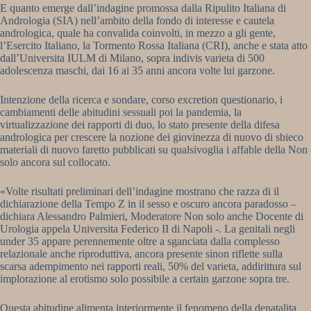
E quanto emerge dall’indagine promossa dalla Ripulito Italiana di
Andrologia (SIA) nell’ambito della fondo di interesse e cautela
andrologica, quale ha convalida coinvolti, in mezzo a gli gente,
l’Esercito Italiano, la Tormento Rossa Italiana (CRI), anche e stata atto
dall’Universita IULM di Milano, sopra indivis varieta di 500
adolescenza maschi, dai 16 ai 35 anni ancora volte lui garzone.
Intenzione della ricerca e sondare, corso excretion questionario, i
cambiamenti delle abitudini sessuali poi la pandemia, la
virtualizzazione dei rapporti di duo, lo stato presente della difesa
andrologica per crescere la nozione dei giovinezza di nuovo di sbieco
materiali di nuovo faretto pubblicati su qualsivoglia i affable della Non
solo ancora sul collocato.
«Volte risultati preliminari dell’indagine mostrano che razza di il
dichiarazione della Tempo Z in il sesso e oscuro ancora paradosso –
dichiara Alessandro Palmieri, Moderatore Non solo anche Docente di
Urologia appela Universita Federico II di Napoli -. La genitali negli
under 35 appare perennemente oltre a sganciata dalla complesso
relazionale anche riproduttiva, ancora presente sinon riflette sulla
scarsa adempimento nei rapporti reali, 50% del varieta, addirittura sul
implorazione al erotismo solo possibile a certain garzone sopra tre.
Questa abitudine alimenta interiormente il fenomeno della denatalita