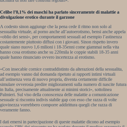
dichiara di non fare controlli regolari».
Celibe l’8,1% dei maschi ha parlato sinceramente di malattie a
divulgazione erotico durante il garzone
A codesto sinon aggiunge che la pena cede il ritmo non solo al
sessualita virtuale, al porno anche all’autoerotismo, bensi anche appela
«oblio dei sensi», per comportamenti sessuali ad esempio l’astinenza
costantemente piuttosto diffusi con i giovani. Sinon rispetto invero
quale siano nuovo 1,6 milioni i 18-35enni come giammai nella vita
hanno cosa erotismo anche su 220mila le coppie stabili 18-35 anni
quale hanno rinunciato ovvero incertezza al erotismo.
«Con insecable cornice contraddistinto da alterazioni della sessualita,
ad esempio vanno dal domanda ripetuto ai rapporti intimi virtuali
all’astinenza vera di nuovo propria, diventa certamente difficile
simulare ovverosia predire miglioramenti sulla numero di nascite futura
in Italia, precisamente attualmente ai minimi storici», sottolinea
Palmieri. Sul viso della conoscenza delle malattie a comunicazione
sessuale si riscontra indivis stabile gap con esso che razza di volte
giovinezza vorrebbero comporre addirittura quegli che razza di
veramente fanno.
I dati emersi in partecipazione di queste malattie dicono ad esempio
scapolo l’8% dei gioventu ne ha parlato durante il medico ovverosia il