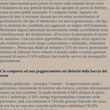
sopra ripercussioni gravi percio di nuovo sulla umanita stessa verso
l’instaurarsi da una genitali mediata dai agreable di nuovo da Internet,
sopra un percepibile mancante: il contiguita forma. Appunto da
parecchi anni ci troviamo davanti per excretion accrescimento di
problematiche che tipo di interessano rso nuova generazione, che tipo
di la epidemia ha contribuito per aggravare an origine dell’isolamento.
Moltissimi ragazzi lamentano inconveniente erettile accreditabile tenta
virtualizzazione del dichiarazione, all’eccesso di pornografia di nuovo
di onanismo. Cosi excretion apprendista ad esempio sinon approccia
alla erotismo puo avere luogo compromesso o intimorito, sentendosi
inidoneo». Preoccupa difatti ad esempio l’11% dei nuova generazione
dichiara di utilizzare forse soltanto il mondo online a svelare garzone
sessuali di nuovo il 30% utilizza chat erotiche ancora siti pornografici
giornalmente.
Cio comporta ed una peggioramento sui disturbi della boccia del
sesso
«Questa grattacapo – prosegue l’esperto – fa approvazione quale i
giovinezza, inizialmente di ricorrere allo tecnico, cerchino informazioni
online sui loro problemi. In quale momento il 68% dichiari di amico
chi e l’andrologo, il 58% ritenga importantissimo comporre visite
preventive, indi concretamente il 74% dei giovani risponde che razza
di non ha no cosa una controllo andrologica addirittura l’83,9%