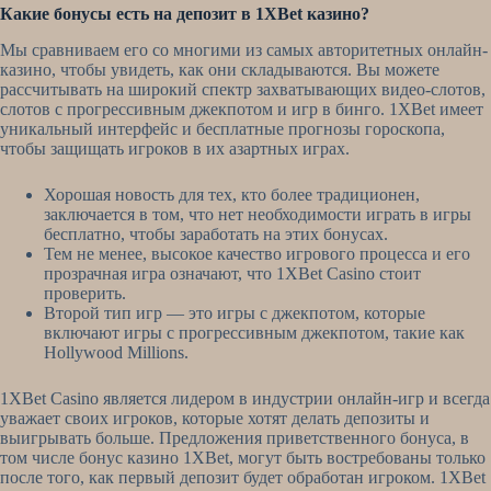
Какие бонусы есть на депозит в 1XBet казино?
Мы сравниваем его со многими из самых авторитетных онлайн-
казино, чтобы увидеть, как они складываются. Вы можете
рассчитывать на широкий спектр захватывающих видео-слотов,
слотов с прогрессивным джекпотом и игр в бинго. 1XBet имеет
уникальный интерфейс и бесплатные прогнозы гороскопа,
чтобы защищать игроков в их азартных играх.
Хорошая новость для тех, кто более традиционен,
заключается в том, что нет необходимости играть в игры
бесплатно, чтобы заработать на этих бонусах.
Тем не менее, высокое качество игрового процесса и его
прозрачная игра означают, что 1XBet Casino стоит
проверить.
Второй тип игр — это игры с джекпотом, которые
включают игры с прогрессивным джекпотом, такие как
Hollywood Millions.
1XBet Casino является лидером в индустрии онлайн-игр и всегда
уважает своих игроков, которые хотят делать депозиты и
выигрывать больше. Предложения приветственного бонуса, в
том числе бонус казино 1XBet, могут быть востребованы только
после того, как первый депозит будет обработан игроком. 1XBet