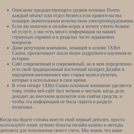
Описание предшествующего уровня техники Почти
каждый объект или отдел бизнеса или правительства
оснащен значительным количеством электрооборудования.
Если вы новичок в онлайн-играх и хотите узнать больше
об услуге, у нас есть много информации на наших
страницах справки и в разделах часто задаваемых
вопросов.
Даже репутация компании, лежащей в основе 1XBet
Casino, просвечивает после более подробного изучения ее
истории.
Сайт современный и современный, но в нем определенно
есть свой традиционный восточный колорит.Дизайн и
ощущения напоминают мне старые колеса рулетки,
которые я использовал в свое время.
В этом обзоре 1XBet Casino основное внимание уделяется
тому, чтобы веб-сайт был четким и чистым, когда дело
доходит до внесения депозитов или снятия средств, и
чтобы эта информация не была скрыта в разделе
политики.
Когда вы будете готовы внести свой первый депозит, просто
используйте наши лучшие бонусы онлайн-казино и методы
депозита для пополнения своего счета. Мы знаем, что ваше