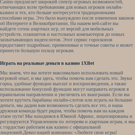
Casino предлагает широкий спектр игровых возможностей,
отвечающих всем требованиям для новых игроков онлайн-
казино и тех, кто больше интересуется традиционными
способами игры. Это было вынуждено после изменения законов
об Интернете в Великобритании. На нашем веб-сайте вы
найдете сотни азартных игр, от версий для мобильных
устройств, планшетов и настольных компьютеров до новых
захватывающих видеослотов. Этот сервис гороскопов
предоставит подробные, применимые и точные советы и может
принести большую пользу игрокам.
Играть на реальные деньги в казино 1XBet
Мы знаем, что вы хотите максимально использовать новый
игровой опыт, и мы здесь, чтобы помочь вам сделать это. Звуки
горна, удобные функции выплат и воспроизведения, а также
использование бонусной функции могут направить игроков в
правильном направлении и увеличить их выигрыши. Если вы
хотите крутить барабаны онлайн-слотов или играть на большие
деньги, мы дадим вам возможность сделать все это, и наша
дружная команда будет рядом, чтобы помочь вам на каждом
этапе пути! Мы находимся в Южной Африке, лицензированы и
регулируются Управлением по лотереям и азартным играм, и мы
с гордостью работаем как казино с официальной
лицензией.Девиз нашей компании: «Любите свои игры!