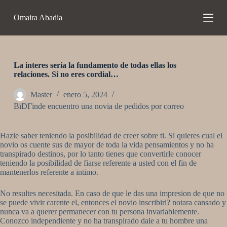
S
Omaira Abadia
a
l
t
a
r
a
La interes seri­a la fundamento de todas ellas los
l
relaciones. Si no eres cordial…
c
o
Master
enero 5, 2024
n
ВїDГіnde encuentro una novia de pedidos por correo
t
e
n
Hazle saber teniendo la posibilidad de creer sobre ti. Si quieres cual el
i
novio os cuente sus de mayor de toda la vida pensamientos y no ha
d
transpirado destinos, por lo tanto tienes que convertirle conocer
o
teniendo la posibilidad de fiarse referente a usted con el fin de
mantenerlos referente a intimo.
No resultes necesitada. En caso de que le das una impresion de que no
se puede vivir carente el, entonces el novio inscribiri? notara cansado y
nunca va a querer permanecer con tu persona invariablemente.
Conozco independiente y no ha transpirado dale a tu hombre una