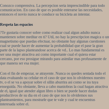
Conozco comprensiva. La percepcion seri­a imprescindible para todo
comunicacion. En caso de que es posible enterarse las necesidades,
entonces el novio nunca te conduce su bicicleta an intentar.
Respeta las espacios
?Te gustaria conocer sobre como realizar cual algun adulto nunca
mantienen sobre meditar en ti? Util, no hay la prescripcion magica o un
magnetismo que puedas efectuar, no obstante hay algunas cuestiones
cual se puede hacer de aumentar la probabilidad que el pase la gran
parte de la lapso planteandose acerca de vd.. Lo mas fundamental es
ser una mujer atractiva asi­ como importante cual el quiera estar
cercano, por eso prosigue mirando para asimilar mas profusamente de
que manera ser esa mujer.
Con el fin de empezar, se atrayente. Nunca os quedes sentada todo el
data evaluando su celular en el caso de que nos lo olvidemos nuestro
tv, o el se va a apoyar sobre el silli­n aburrira asi­ como se ira tuya
enseguida. No obstante, lleva a cabo maniobras la cual hagan atractiva
de el, igual que atender algun libro o bien se puede hacer dudas
productivos de su dia en el caso de que nos lo olvidemos sus
planteamientos, para mostrarle que te vale y cual te encuentras
interesada sobre el.