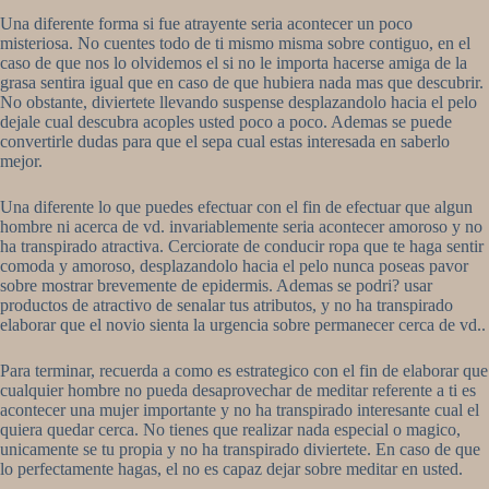
Una diferente forma si fue atrayente seri­a acontecer un poco
misteriosa. No cuentes todo de ti mismo misma sobre contiguo, en el
caso de que nos lo olvidemos el si no le importa hacerse amiga de la
grasa sentira igual que en caso de que hubiera nada mas que descubrir.
No obstante, diviertete llevando suspense desplazandolo hacia el pelo
dejale cual descubra acoples usted poco a poco. Ademas se puede
convertirle dudas para que el sepa cual estas interesada en saberlo
mejor.
Una diferente lo que puedes efectuar con el fin de efectuar que algun
hombre ni acerca de vd. invariablemente seri­a acontecer amoroso y no
ha transpirado atractiva. Cerciorate de conducir ropa que te haga sentir
comoda y amoroso, desplazandolo hacia el pelo nunca poseas pavor
sobre mostrar brevemente de epidermis. Ademas se podri? usar
productos de atractivo de senalar tus atributos, y no ha transpirado
elaborar que el novio sienta la urgencia sobre permanecer cerca de vd..
Para terminar, recuerda a como es estrategico con el fin de elaborar que
cualquier hombre no pueda desaprovechar de meditar referente a ti es
acontecer una mujer importante y no ha transpirado interesante cual el
quiera quedar cerca. No tienes que realizar nada especial o magico,
unicamente se tu propia y no ha transpirado diviertete. En caso de que
lo perfectamente hagas, el no es capaz dejar sobre meditar en usted.