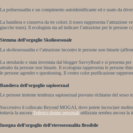
La polisessualita e un compimento autoidentificante ed e usato da divers
La bandiera e conserva da tre colori: il roseo rappresenta l’attrazione v
giacche trans). Il ecologista sta ad indicare l’attrazione per le persone 
Stemma dell’orgoglio Skoliosessuale
La skoliosessualita e l’attrazione incontro le persone non binarie (affron
La stendardo e stata inventata dal blogger SavvyRead e si presenta per m
attratto da persone non binarie. Il ecologista rappresenta le persone thir
le persone agender e questioning. Il centro color purificazione rappresen
Bandiera dell’orgoglio sapiosexual
Le persone insieme tendenza sapiosexual provano richiamo del sesso in l’
Successivo il collocato Beyond MOGAI, dove potete incrociare moltissim
tuttavia la ancora
Tedesco donne personali
utilizzata sembra ancora la i
Insegna dell’orgoglio dell’eterosessualita flessibile