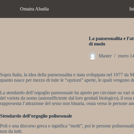
S
Omaira Abadia
In
a
l
t
a
r
a
La pansessualita e l’a
l
di modo
c
o
Master
enero 1
n
t
e
Sopra Italia, la idea della pansessualita e stata sviluppata nel 1977 da
n
quanto nasce per mezzo di tutte le “opzioni” aperte, le quali vengono d
i
d
o
La stendardo dell’orgoglio pansessuale ha aperto per circolare su vari si
del varieta da uomo (autosufficiente dal loro genitali biologico), il rosa
rappresenta l’attrazione del sesso non binaria, ossia verso le persone a
Stendardo dell’orgoglio polisessuale
Poli e una discorso greca e significa “molti”, poi le persone polisessu
non da tutti.