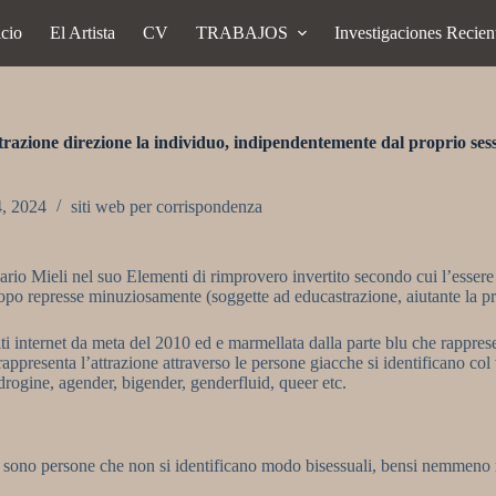
icio
El Artista
CV
TRABAJOS
Investigaciones Recien
ttrazione direzione la individuo, indipendentemente dal proprio sess
4, 2024
siti web per corrispondenza
 Mario Mieli nel suo Elementi di rimprovero invertito secondo cui l’esse
opo represse minuziosamente (soggette ad educastrazione, aiutante la pre
ti internet da meta del 2010 ed e marmellata dalla parte blu che rapprese
 rappresenta l’attrazione attraverso le persone giacche si identificano col
ndrogine, agender, bigender, genderfluid, queer etc.
ali sono persone che non si identificano modo bisessuali, bensi nemmeno 