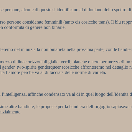
e persone, alcune di queste si identificano al di lontano dello spettro 
erso persone considerate femminili (tanto cis cosicche trans). Il blu rapp
con conformita di genere non binarie.
teremo nel minuzia la non binarieta nella prossima parte, con le bandiere 
ezzo di linee orizzontali gialle, verdi, bianche e nere per mezzo di un 
d gender, two-spirite genderqueer (cosicche affronteremo nel dettaglio nel
ta l’amore perche va al di facciata delle norme di varieta.
intelligenza, affinche condensato va al di in quel luogo dell’identita d
e altre bandiere, le proposte per la bandiera dell’orgoglio sapiosexua
nizialmente.