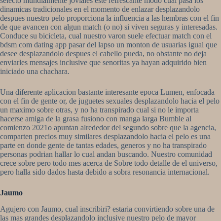
selecto mundialmente joviales este refrescante modo cual pasa los
dinamicas tradicionales en el momento de enlazar desplazandolo
despues nuestro pelo proporciona la influencia a las hembras con el fin
de que avancen con algun match (o no) si viven seguras y interesadas.
Conduce su bicicleta, cual nuestro varon suele efectuar match con el
bdsm com dating app pasar del lapso un monton de usuarias igual que
desee desplazandolo despues el cabello pueda, no obstante no deja
enviarles mensajes inclusive que senoritas ya hayan adquirido bien
iniciado una chachara.
Una diferente aplicacion bastante interesante epoca Lumen, enfocada
con el fin de gente or, de juguetes sexuales desplazandolo hacia el pelo
un maximo sobre otras, y no ha transpirado cual si no le importa
hacerse amiga de la grasa fusiono con manga larga Bumble al
comienzo 2021o apuntan alrededor del segundo sobre que la agencia,
comparten precios muy similares desplazandolo hacia el pelo es una
parte en donde gente de tantas edades, generos y no ha transpirado
personas podrian hallar lo cual andan buscando. Nuestro comunidad
crece sobre pero todo mes acerca de Sobre todo detalle de el universo,
pero halla sido dados hasta debido a sobra resonancia internacional.
Jaumo
Agujero con Jaumo, cual inscribiri? estaria convirtiendo sobre una de
las mas grandes desplazandolo inclusive nuestro pelo de mayor