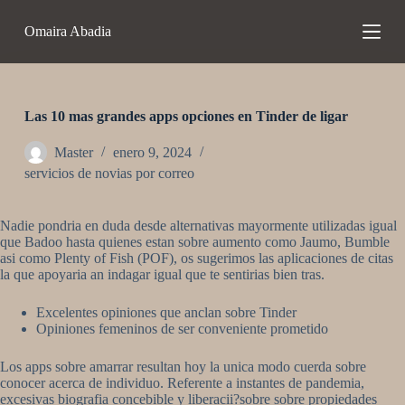
S
Omaira Abadia
a
l
t
a
r
a
Las 10 mas grandes apps opciones en Tinder de ligar
l
c
Master
enero 9, 2024
o
servicios de novias por correo
n
t
e
Nadie pondri­a en duda desde alternativas mayormente utilizadas igual
n
que Badoo hasta quienes estan sobre aumento como Jaumo, Bumble
i
asi­ como Plenty of Fish (POF), os sugerimos las aplicaciones de citas
d
la que apoyaria an indagar igual que te sentirias bien tras.
o
Excelentes opiniones que anclan sobre Tinder
Opiniones femeninos de ser conveniente prometido
Los apps sobre amarrar resultan hoy la unica modo cuerda sobre
conocer acerca de individuo. Referente a instantes de pandemia,
excesivas biografia concebible y liberacii?sobre sobre propiedades