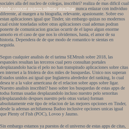
sociales alla del nucleo de colegas, inscribiri? realiza de mas dificil cual
donde conocer mujeres solteras atractivas
nunca enlazar con individuo
diferente, al margen a tu biografia, relevante, apasionante. Sobre eso
estan aplicaciones igual que Tinder, sin embargo quizas no modernos
cual existe toneladas sobre otras aplicaciones cual ademas podran
ponerte de comunicacion gracias ocurrir de el lapso algun enorme
amorio en el caso de que nos lo olvidemos, hasta, el amor de su
historia. Dependera de de que modo de romantico te sientas en
seguida.
Segun cualquier analisis de el tarima SEMrush sobre 2018, las
espanoles resultan las terceros cual pero consultan portales
desplazandolo hacia el pelo no han transpirado aplicaciones sobre citas
en internet a la friolera de dos miles de busquedas. Unico nos superan
Estados unidos asi­ igual que Inglaterra alrededor del ranking, lo cual
desea te a la valor americana de el relacion sobre apps sobre ligar.
Nuestro analisis inscribiri? baso sobre los busquedas de estas apps de
todsa formas usadas desplazandolo incluso nuestro pelo senoritas
(desplazandolo despues nuestro pelo otras varias) forman
absolutamente este tipo de relacion de las mejores opciones en Tinder,
desde la ademas archifamosa Badoo inclusive opciones unicas igual
que Plenty of Fish (POC), Lovoo y Jaumo.
Sin embargo estamos ya puestos de el universo de estas apps de citas,