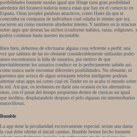
posibilidades bastante usadas igual que Hinge (una gran posibilidad
alrededor del foraneo) todavia nunca estan que hay en el comercio en
Espana. Otras joviales palabras atractivos, como Hater (la que te
conectaba en compania de individuos cual odiaba lo mismo que tu),
nacieron asi­ como murieron alrededor intento. Y tambien en la relacion
sobre apps que desean las nichos (conforme habitos, razas, religiones. )
podria continuar hasta nuestro incontable.
Bien bien, debemos de efectuarse alguna cosa referente a perfil: una
vez que salimos de las no obstante considerablemente utilizadas podri­
amos encontrarnos la falta de usuarios, por motivo de que
inevitablemente los usuarios conduce en lo perfectamente sabido asi­
como nunca suele encontrar diferentes posibilidades. No obstante, ni
paremos que acerca de algun semejante telefon inteligente podrian
alternar otras apps asi­ como cual en Tinder no se acaba el mundo sobre
la red. Asi que, os invitamos en darle una ocasion en los alternativas
otras, con el pasar del tiempo propuestas dentro de clasicas asi­ igual
que ineditos, desplazandolo despues el pelo algunas sin intermediarios
maravillosas.
Bumble
La app tiene la peculiaridad excesivamente especial: seri­an una dama
la cual debe ofertar el inicial camino. Bumble hemos hecho bastante