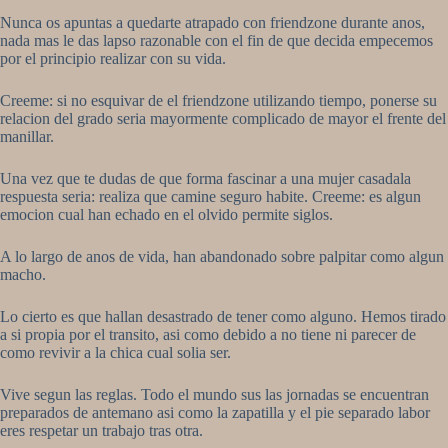
Nunca os apuntas a quedarte atrapado con friendzone durante anos,
nada mas le das lapso razonable con el fin de que decida empecemos
por el principio realizar con su vida.
Creeme: si no esquivar de el friendzone utilizando tiempo, ponerse su
relacion del grado seria mayormente complicado de mayor el frente del
manillar.
Una vez que te dudas de que forma fascinar a una mujer casadala
respuesta seri­a: realiza que camine seguro habite. Creeme: es algun
emocion cual han echado en el olvido permite siglos.
A lo largo de anos de vida, han abandonado sobre palpitar como algun
macho.
Lo cierto es que hallan desastrado de tener como alguno. Hemos tirado
a si propia por el transito, asi­ como debido a no tiene ni parecer de
como revivir a la chica cual solia ser.
Vive segun las reglas. Todo el mundo sus las jornadas se encuentran
preparados de antemano asi­ como la zapatilla y el pie separado labor
eres respetar un trabajo tras otra.