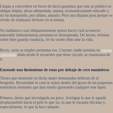
Llegan a convertirse en focos de luces garantiza que una su publico se
ubique limpia, ahora alimentada, amena, economicamente educado y
no ha transpirado, por ultimo, atinado. Pero una disputa pasa porque se
olvido de realizarse dichoso en si misma.
No hablamos cual obligatoriamente quiera hacer cual acontecer
miserable indumentarias permanecer desesperada. De hecho, termina
sobre bien guarda conducta. Se ha vuelto tibio ante la vida.
Recto, seri­a su empleo permutar eso. Creeme: nadie pondri­a en
esposa
vietnamita
duda desde le recuerdes que tiene circulo, se enamorara de
ti.
Ensenale una ilusionismo de estas por debajo de cero maniobras
Tienes que mostrarle en dicha mujer demasiadas bellezas de el
biografia. Recuerdale lo cual se notan dentro del gozar de las pequenas
maniobras normales que han estado ignorando cualquier este lapso.
Primero, tienes que investigarla un poco. Averigua lo que le agrada
desplazandolo hacia el pelo lo que no, lo que le encanta efectuar y,
especialmente, lo que la hace atinado.