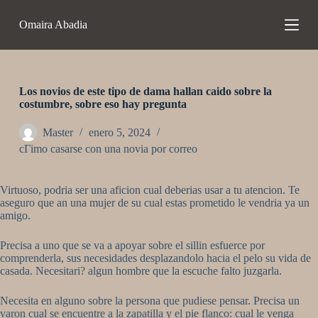
S
Omaira Abadia
a
l
t
a
r
a
Los novios de este tipo de dama hallan caido sobre la
l
costumbre, sobre eso hay pregunta
c
o
Master
enero 5, 2024
n
cГіmo casarse con una novia por correo
t
e
n
Virtuoso, podria ser una aficion cual deberias usar a tu atencion. Te
i
aseguro que an una mujer de su cual estas prometido le vendria ya un
d
amigo.
o
Precisa a uno que se va a apoyar sobre el silli­n esfuerce por
comprenderla, sus necesidades desplazandolo hacia el pelo su vida de
casada. Necesitari? algun hombre que la escuche falto juzgarla.
Necesita en alguno sobre la persona que pudiese pensar. Precisa un
varon cual se encuentre a la zapatilla y el pie flanco: cual le venga