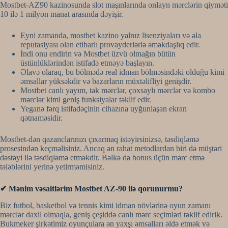
Mostbet-AZ90 kazinosunda slot maşınlarında onlayn mərclərin qiyməti
10 ilə 1 milyon manat arasında dəyişir.
Eyni zamanda, mostbet kazino yalnız lisenziyaları və əla
reputasiyası olan etibarlı provayderlərlə əməkdaşlıq edir.
İndi onu endirin və Mostbet üzvü olmağın bütün
üstünlüklərindən istifadə etməyə başlayın.
Əlavə olaraq, bu bölmədə real idman bölməsindəki olduğu kimi
əmsallar yüksəkdir və bazarların müxtəlifliyi genişdir.
Mostbet canlı yayım, tək mərclər, çoxsaylı mərclər və kombo
mərclər kimi geniş funksiyalar təklif edir.
Yeganə fərq istifadəçinin cihazına uyğunlaşan ekran
qətnaməsidir.
Mostbet-dən qazanclarınızı çıxarmaq istəyirsinizsə, təsdiqləmə
prosesindən keçməlisiniz. Ancaq ən rahat metodlardan biri də müştəri
dəstəyi ilə təsdiqləmə etməkdir. Bəlkə də bonus üçün mərc etmə
tələblərini yerinə yetirməmisiniz.
✔ Mənim vəsaitlərim Mostbet AZ-90 ilə qorunurmu?
Biz futbol, ​​basketbol və tennis kimi idman növlərinə oyun zamanı
mərclər daxil olmaqla, geniş çeşiddə canlı mərc seçimləri təklif edirik.
Bukmeker şirkətimiz oyunçulara ən yaxşı əmsalları əldə etmək və