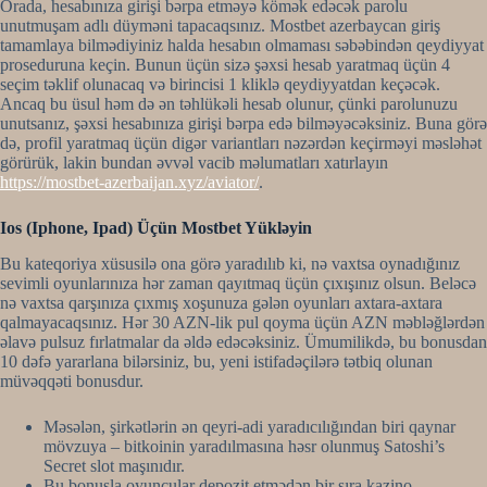
Orada, hesabınıza girişi bərpa etməyə kömək edəcək parolu
unutmuşam adlı düyməni tapacaqsınız. Mostbet azerbaycan giriş
tamamlaya bilmədiyiniz halda hesabın olmaması səbəbindən qeydiyyat
proseduruna keçin. Bunun üçün sizə şəxsi hesab yaratmaq üçün 4
seçim təklif olunacaq və birincisi 1 kliklə qeydiyyatdan keçəcək.
Ancaq bu üsul həm də ən təhlükəli hesab olunur, çünki parolunuzu
unutsanız, şəxsi hesabınıza girişi bərpa edə bilməyəcəksiniz. Buna görə
də, profil yaratmaq üçün digər variantları nəzərdən keçirməyi məsləhət
görürük, lakin bundan əvvəl vacib məlumatları xatırlayın
https://mostbet-azerbaijan.xyz/aviator/
.
Ios (Iphone, Ipad) Üçün Mostbet Yükləyin
Bu kateqoriya xüsusilə ona görə yaradılıb ki, nə vaxtsa oynadığınız
sevimli oyunlarınıza hər zaman qayıtmaq üçün çıxışınız olsun. Beləcə
nə vaxtsa qarşınıza çıxmış xoşunuza gələn oyunları axtara-axtara
qalmayacaqsınız. Hər 30 AZN-lik pul qoyma üçün AZN məbləğlərdən
əlavə pulsuz fırlatmalar da əldə edəcəksiniz. Ümumilikdə, bu bonusdan
10 dəfə yararlana bilərsiniz, bu, yeni istifadəçilərə tətbiq olunan
müvəqqəti bonusdur.
Məsələn, şirkətlərin ən qeyri-adi yaradıcılığından biri qaynar
mövzuya – bitkoinin yaradılmasına həsr olunmuş Satoshi’s
Secret slot maşınıdır.
Bu bonusla oyunçular depozit etmədən bir sıra kazino