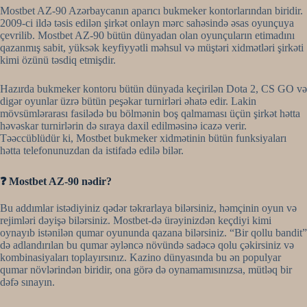
Mostbet AZ-90 Azərbaycanın aparıcı bukmeker kontorlarından biridir.
2009-ci ildə təsis edilən şirkət onlayn mərc sahəsində əsas oyunçuya
çevrilib. Mostbet AZ-90 bütün dünyadan olan oyunçuların etimadını
qazanmış sabit, yüksək keyfiyyətli məhsul və müştəri xidmətləri şirkəti
kimi özünü təsdiq etmişdir.
Hazırda bukmeker kontoru bütün dünyada keçirilən Dota 2, CS GO və
digər oyunlar üzrə bütün peşəkar turnirləri əhatə edir. Lakin
mövsümlərarası fasilədə bu bölmənin boş qalmaması üçün şirkət hətta
həvəskar turnirlərin də sıraya daxil edilməsinə icazə verir.
Təəccüblüdür ki, Mostbet bukmeker xidmətinin bütün funksiyaları
hətta telefonunuzdan da istifadə edilə bilər.
❓ Mostbet AZ-90 nədir?
Bu addımlar istədiyiniz qədər təkrarlaya bilərsiniz, həmçinin oyun və
rejimləri dəyişə bilərsiniz. Mostbet-də ürəyinizdən keçdiyi kimi
oynayıb istənilən qumar oyununda qazana bilərsiniz. “Bir qollu bandit”
də adlandırılan bu qumar əyləncə növündə sadəcə qolu çəkirsiniz və
kombinasiyaları toplayırsınız. Kazino dünyasında bu ən populyar
qumar növlərindən biridir, ona görə də oynamamısınızsa, mütləq bir
dəfə sınayın.