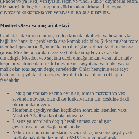
(iPhone və ya iPad) versiyasını seçin və “İndi Yüklə” düyməsini basın.
Siz həmçinin heç bir proqramı yükləmədən birbaşa “İndi oynat”
düyməsini klikləməklə veb versiyasını işə sala bilərsiniz.
Mostbet Əlavə və müştəri dəstəyi
Canlı dəstək xidməti bir neçə dildə kömək təklif edə və hesabınızla
bağlı hər hansı bir problemdə sizə kömək edə bilər. Şirkət müsbət mərc
təcrübəsi qazanmaq üçün mükəmməl müştəri xidməti təqdim etməyə
çalışır. Mostbet güzgüləri əsas sayt bloklandıqda və ya əlçatan
olmadıqda Mostbet veb saytına daxil olmağa imkan verən alternativ
keçidlər və domenlərdir. Onlar eyni xüsusiyyətlərə və funksiyalara
malik olan əsas saytın dəqiq surətləridir. Onlar həmçinin əsas sayt
həddən artıq yükləndikdə və ya texniki xidmət altında olduqda
faydalıdır.
Tətbiq müştərilərə kazino oyunları, idman mərcləri və veb
saytında mövcud olan digər funksiyaların tam çeşidinə daxil
olmaq imkanı verir.
Hesabınız qeydiyyatdan keçdikdən sonra siz istənilən vaxt
Mostbet AZ-90-a daxil ola bilərsiniz.
Lisenziya mərclərin dəqiq hesablanması və uduşun
çıxarılmasının ən dəqiq təminatıdır.
Yalnız cari nömrəni göstərmək vacibdir, çünki ona qeydiyyatı
təsdiqləmək üçün lazım olan SMS kodu göndəriləcək.