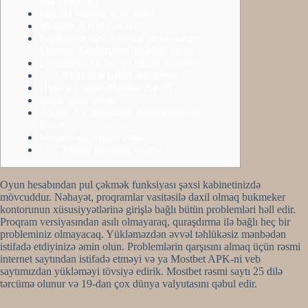
edə bilərəmmi?
İdmana Risksiz mərc edin!
Mostbet-AZ90 Casino
Suallarınız var? – Sosial şəbəkələrdə
Mostbet Azərbaycan ilə əlaqə qurun
Lisenziyalı kazino və idman mərcləri
???? Xidmətlər təhlükəsizdirmi?
Onlayn Casino Mostbet Az-90
Bahis üçün idman
Addım 2. Cihazınızın Parametrlərinə
Keçin:
Mostbet-də onlayn poker
???? Xüsusi bonuslar varmı?
Oyun hesabından pul çəkmək funksiyası şəxsi kabinetinizdə
mövcuddur. Nəhayət, proqramlar vasitəsilə daxil olmaq bukmeker
kontorunun xüsusiyyətlərinə girişlə bağlı bütün problemləri həll edir.
Proqram versiyasından asılı olmayaraq, quraşdırma ilə bağlı heç bir
probleminiz olmayacaq. Yükləməzdən əvvəl təhlükəsiz mənbədən
istifadə etdiyinizə əmin olun. Problemlərin qarşısını almaq üçün rəsmi
internet saytından istifadə etməyi və ya Mostbet APK-ni veb
saytımızdan yükləməyi tövsiyə edirik. Mostbet rəsmi saytı 25 dilə
tərcümə olunur və 19-dan çox dünya valyutasını qəbul edir.