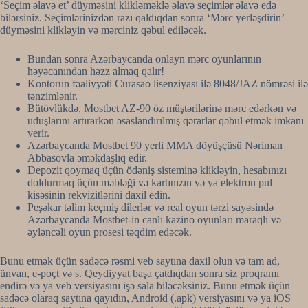
‘Seçim əlavə et’ düyməsini klikləməklə əlavə seçimlər əlavə edə
bilərsiniz. Seçimlərinizdən razı qaldıqdan sonra ‘Mərc yerləşdirin’
düyməsini klikləyin və mərciniz qəbul ediləcək.
Bundan sonra Azərbaycanda onlayn mərc oyunlarının
həyəcanından həzz almaq qalır!
Kontorun fəaliyyəti Curasao lisenziyası ilə 8048/JAZ nömrəsi ilə
tənzimlənir.
Bütövlükdə, Mostbet AZ-90 öz müştərilərinə mərc edərkən və
uduşlarını artırarkən əsaslandırılmış qərarlar qəbul etmək imkanı
verir.
Azərbaycanda Mostbet 90 yerli MMA döyüşçüsü Nəriman
Abbasovla əməkdaşlıq edir.
Depozit qoymaq üçün ödəniş sisteminə klikləyin, hesabınızı
doldurmaq üçün məbləği və kartınızın və ya elektron pul
kisəsinin rekvizitlərini daxil edin.
Peşəkar təlim keçmiş dilerlər və real oyun tərzi sayəsində
Azərbaycanda Mostbet-in canlı kazino oyunları maraqlı və
əyləncəli oyun prosesi təqdim edəcək.
Bunu etmək üçün sadəcə rəsmi veb saytına daxil olun və tam ad,
ünvan, e-poçt və s. Qeydiyyat başa çatdıqdan sonra siz proqramı
endirə və ya veb versiyasını işə sala biləcəksiniz. Bunu etmək üçün
sadəcə olaraq saytına qayıdın, Android (.apk) versiyasını və ya iOS