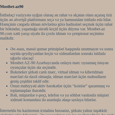
Mostbet-az90
İstifadəçi vəziyyətə uyğun olaraq ən rahat və əlçatan olanı açaraq özü
üçün ən əlverişli platformanı seçə və ya hamısından istifadə edə bilər.
Həmçinin cərgədə idman növlərinə görə hadisələri seçmək üçün rahat
bir hökmdar, yaşamağa sürətli keçid üçün düymə var. Mostbet-az
90.com xətti yaxşı siyahı ilə çoxlu idman və çempionat seçiminə
malikdir.
Ən əsası, məsul qumar prinsipləri haqqında unutmayın və sonra
saytda qeydiyyatdan keçin və xidmətlərdən sonrakı istifadə
uğurlu olacaq!
Mostbet AZ-90 Azərbaycanda onlayn mərc oynamaq istəyən
oyunçular üçün əla seçimdir.
Bukmeker şirkəti canlı mərc, virtual idman və kiberidman
mərcləri də daxil olmaqla, idman mərcləri üçün məhsulların
geniş çeşidini təklif edir.
Onun mahiyyəti aktiv hərəkətlər üçün “koinlər” qazanmaq və
toplamaqdan ibarətdir.
Bəli, müştərilər e-poçt, telefon və ya söhbət vasitəsilə müştəri
xidməti komandası ilə asanlıqla əlaqə saxlaya bilərlər.
İnternetdə bu kazinonun icmalına baxsanız, şirkətə yalnız təşəkkür