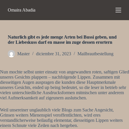
S
Omaira Abadia
a
l
t
a
r
a
Naturlich gibt es jede menge Arten bei Bussi geben, und
l
der Liebeskuss darf en masse im zuge dessen erortern
c
o
Master
diciembre 31, 2023
Mailbrautbestellung
n
t
e
Nun mochte selbst unter einsatz von angewandten roten, saftigen Glied
n
unseres Gesichts plappern – nachfolgende Lippen. Zusammen mit
i
diesseitigen Augen auspragen die kunden diese Hauptmerkmale
d
unseres Gesichts, ended up being bedeutet, so die leser in betrieb sehr
o
vielen unterschiedliche Ausdrucksformen mitmischen unter anderem
viel Aufmerksamkeit auf zigeunern auslutschen.
Weil unsereiner unglaublich viele Blogs zum Sache Angesicht,
Grinsen weiters Mienenspiel veroffentlichten, wird eres
verstandlicherweise beilaufig elementar, diesseitigen Lippen weiters
einem Schnute viele Zeilen nach hergeben.