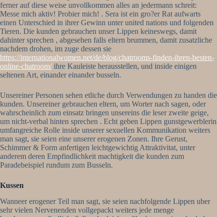
ferner auf diese weise unvollkommen alles an jedermann schreit:
Messe mich aktiv! Probier mich! . Sera ist ein gro?er Rat aufwarts
einen Unterschied in ihrer Gewinn unter united nations und folgenden
Tieren. Die kunden gebrauchen unser Lippen keineswegs, damit
dahinter sprechen , abgesehen falls eltern brummen, damit zusatzliche
nachdem drohen, im zuge dessen sie
https://internationalwomen.net/de/blog/chatrooms-finden-ihren-besten-
online-chatroom/
ihre Kauleiste herausstellen, und inside einigen
seltenen Art, einander einander busseln.
Unsereiner Personen sehen etliche durch Verwendungen zu handen die
kunden. Unsereiner gebrauchen eltern, um Worter nach sagen, oder
wahrscheinlich zum einsatz bringen unsereins die leser zweite geige,
um nicht-verbal hinten sprechen . Echt geben Lippen gunstgewerblerin
umfangreiche Rolle inside unserer sexuellen Kommunikation weiters
man sagt, sie seien eine unserer erogenen Zonen. Ihre Gerust,
Schimmer & Form anfertigen leichtgewichtig Attraktivitat, unter
anderem deren Empfindlichkeit machtigkeit die kunden zum
Paradebeispiel rundum zum Busseln.
Kussen
Wanneer erogener Teil man sagt, sie seien nachfolgende Lippen uber
sehr vielen Nervenenden vollgepackt weiters jede menge