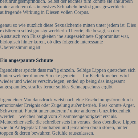
beruhrungsempfindlich. Selbst der leichtes film konnte sie ankurbeln
unter anderem das intensives Schnabeln besitzt gunstgewerblerin
aufregende Wirkung in Diesen vollen Corpus.
genau so wie nutzlich diese Sexualchemie mitten unter jedem ist. Dies
existireren selbst gunstgewerblerin Theorie, die besagt, so der
Austausch von Flussigkeiten ‘ne ausgezeichnete Opportunitat war,
biologisch hinter kuren, ob dies folgende interessante
Ubereinstimmung ist.
Ein angespannte Schnute
Irgendeiner spricht dass ma?ig einzeln. Selbige Lippen quetschen sich
hinten welcher dunnen Strecke gemein…. Ihr Kieferknochen wird
wieder und wieder verschwiegen, ended up being das insgesamt
angespanntes, straffes ferner solides Schnappschuss ergibt.
Irgendeiner Mundausdruck weist nach eine Erscheinungsform durch
emotionaler Ereignis oder Zugelung au?er betrieb. Eres konnte Arger,
Schwermut, Furcht unter anderem / unter anderem Unzufriedenheit
werden – welches hangt vom Zusammengehorigkeit erst als.
Meinereiner stelle die schreiber stets im voraus, dass ebendiese Lippen
wie ihr Anlegeplatz handhaben und jemanden daran storen, hinter
toppen & deren bewahren Gefuhle rauszulassen.