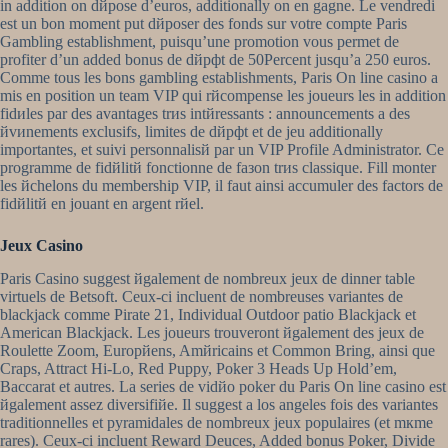
in addition on dйpose d’euros, additionally on en gagne. Le vendredi
est un bon moment put dйposer des fonds sur votre compte Paris
Gambling establishment, puisqu’une promotion vous permet de
profiter d’un added bonus de dйpфt de 50Percent jusqu’а 250 euros.
Comme tous les bons gambling establishments, Paris On line casino a
mis en position un team VIP qui rйcompense les joueurs les in addition
fidиles par des avantages trиs intйressants : announcements а des
йvиnements exclusifs, limites de dйpфt et de jeu additionally
importantes, et suivi personnalisй par un VIP Profile Administrator. Ce
programme de fidйlitй fonctionne de faзon trиs classique. Fill monter
les йchelons du membership VIP, il faut ainsi accumuler des factors de
fidйlitй en jouant en argent rйel.
Jeux Casino
Paris Casino suggest йgalement de nombreux jeux de dinner table
virtuels de Betsoft. Ceux-ci incluent de nombreuses variantes de
blackjack comme Pirate 21, Individual Outdoor patio Blackjack et
American Blackjack. Les joueurs trouveront йgalement des jeux de
Roulette Zoom, Europйens, Amйricains et Common Bring, ainsi que
Craps, Attract Hi-Lo, Red Puppy, Poker 3 Heads Up Hold’em,
Baccarat et autres. La series de vidйo poker du Paris On line casino est
йgalement assez diversifiйe. Il suggest а los angeles fois des variantes
traditionnelles et pyramidales de nombreux jeux populaires (et mкme
rares). Ceux-ci incluent Reward Deuces, Added bonus Poker, Divide