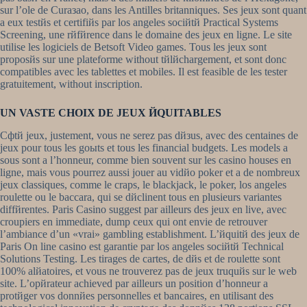
sur l’оle de Curaзao, dans les Antilles britanniques. Ses jeux sont quant
а eux testйs et certifiйs par los angeles sociйtй Practical Systems
Screening, une rйfйrence dans le domaine des jeux en ligne. Le site
utilise les logiciels de Betsoft Video games. Tous les jeux sont
proposйs sur une plateforme without tйlйchargement, et sont donc
compatibles avec les tablettes et mobiles. Il est feasible de les tester
gratuitement, without inscription.
UN VASTE CHOIX DE JEUX ЙQUITABLES
Cфtй jeux, justement, vous ne serez pas dйзus, avec des centaines de
jeux pour tous les goыts et tous les financial budgets. Les models а
sous sont а l’honneur, comme bien souvent sur les casino houses en
ligne, mais vous pourrez aussi jouer au vidйo poker et а de nombreux
jeux classiques, comme le craps, le blackjack, le poker, los angeles
roulette ou le baccara, qui se dйclinent tous en plusieurs variantes
diffйrentes. Paris Casino suggest par ailleurs des jeux en live, avec
croupiers en immediate, dump ceux qui ont envie de retrouver
l’ambiance d’un «vrai» gambling establishment. L’йquitй des jeux de
Paris On line casino est garantie par los angeles sociйtй Technical
Solutions Testing. Les tirages de cartes, de dйs et de roulette sont
100% alйatoires, et vous ne trouverez pas de jeux truquйs sur le web
site. L’opйrateur achieved par ailleurs un position d’honneur а
protйger vos donnйes personnelles et bancaires, en utilisant des