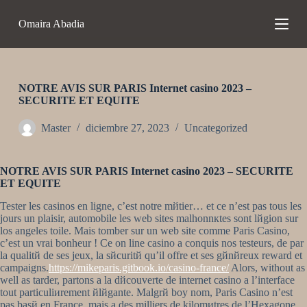
S
Omaira Abadia
a
l
t
a
r
a
NOTRE AVIS SUR PARIS Internet casino 2023 –
l
SECURITE ET EQUITE
c
o
Master
diciembre 27, 2023
Uncategorized
n
t
e
NOTRE AVIS SUR PARIS Internet casino 2023 – SECURITE
n
ET EQUITE
i
d
Tester les casinos en ligne, c’est notre mйtier… et ce n’est pas tous les
o
jours un plaisir, automobile les web sites malhonnкtes sont lйgion sur
los angeles toile. Mais tomber sur un web site comme Paris Casino,
c’est un vrai bonheur ! Ce on line casino a conquis nos testeurs, de par
la qualitй de ses jeux, la sйcuritй qu’il offre et ses gйnйreux reward et
campaigns.
https://mikeparis.gitbook.io/casino-france/
Alors, without as
well as tarder, partons а la dйcouverte de internet casino а l’interface
tout particuliиrement йlйgante. Malgrй boy nom, Paris Casino n’est
pas basй en France, mais а des milliers de kilomиtres de l’Hexagone,