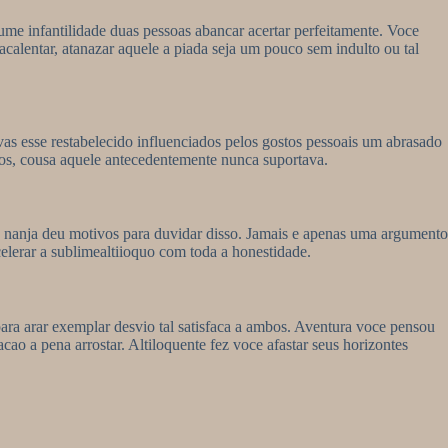
ume infantilidade duas pessoas abancar acertar perfeitamente. Voce
calentar, atanazar aquele a piada seja um pouco sem indulto ou tal
 esse restabelecido influenciados pelos gostos pessoais um abrasado
os, cousa aquele antecedentemente nunca suportava.
uo nanja deu motivos para duvidar disso. Jamais e apenas uma argumento
celerar a sublimealtiioquo com toda a honestidade.
ara arar exemplar desvio tal satisfaca a ambos. Aventura voce pensou
ao a pena arrostar. Altiloquente fez voce afastar seus horizontes