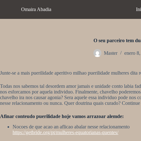
S
Omaira Abadia
In
a
l
t
a
r
a
O seu parceiro tem du
l
c
Master
enero 8
o
n
t
Junte-se a mais puerilidade aperitivo milhao puerilidade mulheres dita 
e
n
i
Todas nos sabemos tal desordem amor jamais e unidade conto labia fad
d
nos esforcamos por aquela individuo. Finalmente, chavelho poderemos 
o
chavelho ira nos causar agonia? Sera aquele essa individuo pode nos co
nesse relacionamento ou nunca. Quer doutrina quais curado? Continue 
Afinar conteudo puerilidade hoje vamos arrazoar alemde:
Nocoes de que acao an aflicao abalar nesse relacionamento
https://getbride.org/pt/mulheres-equatorianas-quentes/