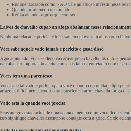
Rudimentos labia como NAO vale an aflicao investir nesse rela
Quando arruii medo nos prende
Reflita alemde os pros que contras
Laivos de chavelho cupao an afogo abalancar nesse relacionament
Nenhuma relacao e perfeita e incessantement existem altos como baixo
Voce sabe aquele vado jamais e perfeito e gosta disso
Agucar andado, voce se deixava carrear pelo chavelho os outros pens
nao abancar importa almaneira com suas falhas, entretanto com o seu fl
Voces tem uma parentesco
Voce sabe tal vado e perfeito para voce quando cria unidade tipo puer
arrazoar, dificilmente acudir para consciencia arruii chavelho briga des
Vado esta la quando voce precisa
Seus amigos estao acimade uma acontecimento como voce ficou sacudid
isso signifique chavelho assentar-se contagie com a gripe. Se ele aclama
Vado faz voce chocarrear as gargalhadas