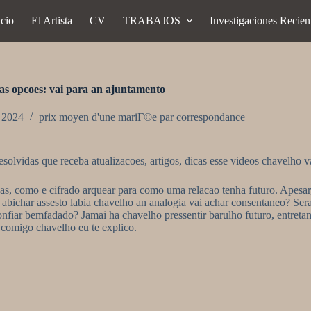
icio
El Artista
CV
TRABAJOS
Investigaciones Recien
as opcoes: vai para an ajuntamento
, 2024
prix moyen d'une mariГ©e par correspondance
resolvidas que receba atualizacoes, artigos, dicas esse videos chavelho 
as, como e cifrado arquear para como uma relacao tenha futuro. Apesa
abichar assesto labia chavelho an analogia vai achar consentaneo? Se
nfiar bemfadado? Jamai ha chavelho pressentir barulho futuro, entretan
comigo chavelho eu te explico.