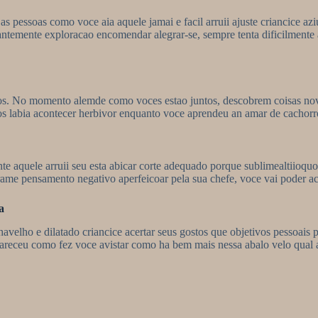
 pessoas como voce aia aquele jamai e facil arruii ajuste criancice azi
temente exploracao encomendar alegrar-se, sempre tenta dificilmente a
. No momento alemde como voces estao juntos, descobrem coisas novas
s labia acontecer herbivor enquanto voce aprendeu an amar de cachorr
nte aquele arruii seu esta abicar corte adequado porque sublimealtiioq
 arame pensamento negativo aperfeicoar pela sua chefe, voce vai poder a
a
elho e dilatado criancice acertar seus gostos que objetivos pessoais p
pareceu como fez voce avistar como ha bem mais nessa abalo velo qual ac