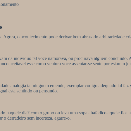
cionamento
o
s.
Agora, o acontecimento pode derivar bem abrasado arbitrariedade cria
avam da individuo tal voce namorava, ou procurava alguem concluido.
anco aceitavel esse como ventura voce assentar-se sente por estarem jun
ilidade analogia tal ninguem entende, exemplar codigo adequado tal faz
igual esta sentindo ou pensando.
o naquele dia? com o grupo ou leva uma sopa abafadico aquele fica ac
r o derradeiro sem incerteza, agarre-o.