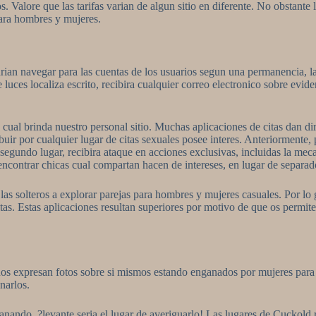
s.
Valore que las tarifas varian de algun sitio en diferente. No obstan
para hombres y mujeres.
rian navegar para las cuentas de los usuarios segun una permanencia, la 
luces localiza escrito, recibira cualquier correo electronico sobre evide
cual brinda nuestro personal sitio. Muchas aplicaciones de citas dan dire
buir por cualquier lugar de citas sexuales posee interes. Anteriormente, p
egundo lugar, recibira ataque en acciones exclusivas, incluidas la meca
encontrar chicas cual compartan hacen de intereses, en lugar de separad
 las solteros a explorar parejas para hombres y mujeres casuales. Por l
e citas. Estas aplicaciones resultan superiores por motivo de que os perm
s expresan fotos sobre si mismos estando enganados por mujeres para e
narlos.
nando, ?levante seri­a el lugar de averiguarlo! Las lugares de Cuckold r