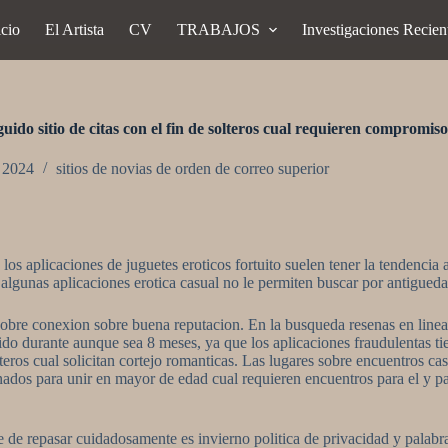
icio
El Artista
CV
TRABAJOS
Investigaciones Recien
ido sitio de citas con el fin de solteros cual requieren compromiso
, 2024
sitios de novias de orden de correo superior
los aplicaciones de juguetes eroticos fortuito suelen tener la tendencia 
algunas aplicaciones erotica casual no le permiten buscar por antiguedad
 sobre conexion sobre buena reputacion. En la busqueda resenas en linea
ido durante aunque sea 8 meses, ya que los aplicaciones fraudulentas tie
eros cual solicitan cortejo romanticas. Las lugares sobre encuentros casu
ados para unir en mayor de edad cual requieren encuentros para el y para
se de repasar cuidadosamente es invierno politica de privacidad y palab