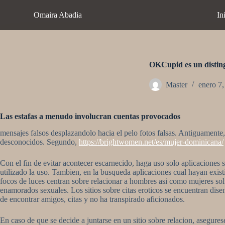
S
Omaira Abadia
In
a
l
t
a
r
a
OKCupid es un distingu
l
c
Master
enero 7
o
n
t
Las estafas a menudo involucran cuentas provocados
e
n
mensajes falsos desplazandolo hacia el pelo fotos falsas. Antiguamente, 
i
desconocidos. Segundo,
https://brightwomen.net/es/mujer-dominicana/
d
o
Con el fin de evitar acontecer escarnecido, haga uso solo aplicaciones
utilizado la uso. Tambien, en la busqueda aplicaciones cual hayan exist
focos de luces centran sobre relacionar a hombres asi­ como mujeres solt
enamorados sexuales. Los sitios sobre citas eroticos se encuentran disen
de encontrar amigos, citas y no ha transpirado aficionados.
En caso de que se decide a juntarse en un sitio sobre relacion, asegure