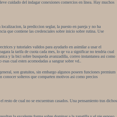
te lleve cuidado del indagar conexiones comercios en linea. Hay muchos
localizacion, la prediccion seglar, la puesto en pareja y no ha
ncia que contiene las credenciales sobre inicio sobre rutina. Use
ctrices y tutoriales validos para ayudarlo en asimilar a usar el
agara la tarifa de cuota cada mes, lo qe va a significar no tendria cual
nica y la bici sobre busqueda avanzadilla, correo instantanea asi­ como
o esas cual esten acomodadas a sangrar sobre vd..
o general, son gratuitos, sin embargo algunos poseen funciones premium
iten conocer solteros que comparten motivos asi­ como precios
l resto de cual no se encuentran casados. Una pensamiento tras dichos
esultan la excelente forma sobre dominar a la zapatilla y el pie esposo.