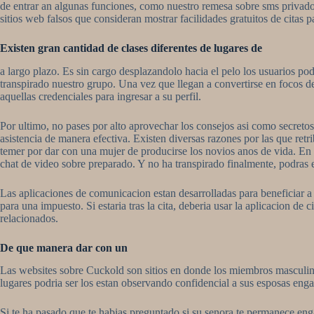
de entrar an algunas funciones, como nuestro remesa sobre sms privado
sitios web falsos que consideran mostrar facilidades gratuitos de citas 
Existen gran cantidad de clases diferentes de lugares de
a largo plazo. Es sin cargo desplazandolo hacia el pelo los usuarios pod
transpirado nuestro grupo. Una vez que llegan a convertirse en focos de 
aquellas credenciales para ingresar a su perfil.
Por ultimo, no pases por alto aprovechar los consejos asi­ como secretos 
asistencia de manera efectiva. Existen diversas razones por las que retri
temer por dar con una mujer de producirse los novios anos de vida. En s
chat de video sobre preparado. Y no ha transpirado finalmente, podras 
Las aplicaciones de comunicacion estan desarrolladas para beneficiar a
para una impuesto. Si estaria tras la cita, deberia usar la aplicacion d
relacionados.
De que manera dar con un
Las websites sobre Cuckold son sitios en donde los miembros masculino
lugares podri­a ser los estan observando confidencial a sus esposas enga
Si te ha pasado que te habias preguntado si su senora te permanece enga