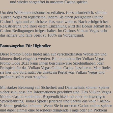
und wieder sorgenfrei in unserem Casino spielen.
Um den Willkommensbonus zu erhalten, ist es erforderlich, sich im
Vulkan Vegas zu registrieren, indem Sie einen geeigneten Online
Casino Login und ein sicheres Passwort wählen. Nach erfolgreicher
Registrierung und Ihrer ersten Einzahlung wird der Bonus gemäß den
Casino-Bedingungen freigeschaltet. Im Casinos Vulkan Vegas steht
das sichere und faire Spiel zu 100% im Vordergrund.
Bonusangebot Für Highroller
Diese Promo Codes findet man auf verschiedensten Webseiten und
können direkt eingelöst werden. Ein brandaktueller Vulkan Vegas
Promo Code 2023 kann Ihnen beispielsweise Spielguthaben oder
Freispiele für das Vulkan Vegas Online Casino bescheren. Man findet
sie hier und dort, nutzt Sie direkt im Portal von Vulkan Vegas und
profitiert sofort vom Angebot.
Mit starker Betonung auf Sicherheit und Datenschutz können Spieler
sicher sein, dass ihre Informationen geschützt sind. Das Vulkan Vegas
Mobile Casino kombiniert Bequemlichkeit mit einer hochwertigen
Spielerfahrung, sodass Spieler jederzeit und überall das volle Casino-
Erlebnis genießen können. Wenn Sie in unserem Casino online spielen
und dabei einmal eine besonders dringende Frage oder ein Problem