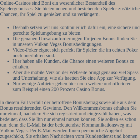
Online-Casinos sind Boni ein wesentlicher Bestandteil des
Spielergebnisses. Sie bieten neuen und bestehenden Spieler zusätzliche
Chancen, ihr Spiel zu genießen und zu verlängern.
Deshalb setzen wir uns kontinuierlich dafür ein, eine sichere und
gerechte Spielumgebung zu bieten.
Die genauen Umsatzanforderungen für jeden Bonus finden Sie
in unseren Vulkan Vegas Bonusbedingungen.
Video-Poker eignet sich perfekt für Spieler, die im echten Poker
noch unerfahren sind.
Hier haben alle Kunden, die Chance einen weiteren Bonus zu
erhalten.
Aber die mobile Version der Webseite bringt genauso viel Spass
und Unterhaltung, wie als haetten Sie eine App zur Verfügung.
Nur wenige Anbieter gehen hier noch weitere und offerieren
zum Beispiel einen 200 Prozent Casino Bonus.
In diesem Fall verfällt der betroffene Bonusbetrag sowie alle aus dem
Bonus resultierenden Gewinne. Den Willkommensbonus erhalten Sie
nur einmal, nachdem Sie sich registriert und eingezahlt haben, was
bedeutet, dass Sie Ihn nur einmal nutzen können. Sie sollten es schon
tun, denn die E-Mail ist der bedeutendste Kommunikationsweg mit
Vulkan Vegas. Per E-Mail werden Ihnen persönliche Angebot
zugeschickt, Sie erhalten Nachrichten vom Kundendienst und können