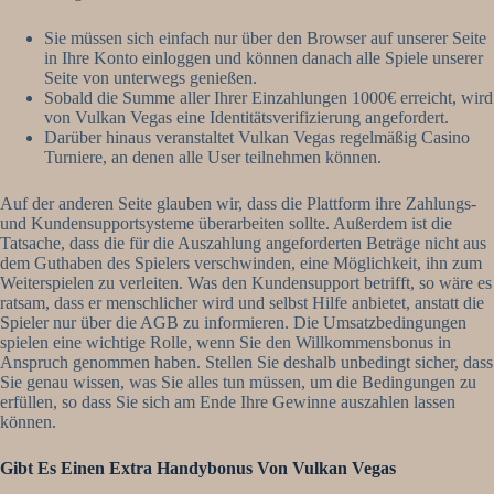
Sie müssen sich einfach nur über den Browser auf unserer Seite
in Ihre Konto einloggen und können danach alle Spiele unserer
Seite von unterwegs genießen.
Sobald die Summe aller Ihrer Einzahlungen 1000€ erreicht, wird
von Vulkan Vegas eine Identitätsverifizierung angefordert.
Darüber hinaus veranstaltet Vulkan Vegas regelmäßig Casino
Turniere, an denen alle User teilnehmen können.
Auf der anderen Seite glauben wir, dass die Plattform ihre Zahlungs-
und Kundensupportsysteme überarbeiten sollte. Außerdem ist die
Tatsache, dass die für die Auszahlung angeforderten Beträge nicht aus
dem Guthaben des Spielers verschwinden, eine Möglichkeit, ihn zum
Weiterspielen zu verleiten. Was den Kundensupport betrifft, so wäre es
ratsam, dass er menschlicher wird und selbst Hilfe anbietet, anstatt die
Spieler nur über die AGB zu informieren. Die Umsatzbedingungen
spielen eine wichtige Rolle, wenn Sie den Willkommensbonus in
Anspruch genommen haben. Stellen Sie deshalb unbedingt sicher, dass
Sie genau wissen, was Sie alles tun müssen, um die Bedingungen zu
erfüllen, so dass Sie sich am Ende Ihre Gewinne auszahlen lassen
können.
Gibt Es Einen Extra Handybonus Von Vulkan Vegas