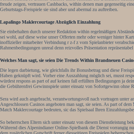
freude zeigen, vertrauen Cashbacks, within denen man gegenseitig e
Geburtstags-Freispiele sie sind aber und abermal zu auftreiben.
Lapalingo Maklercourtage Abzüglich Einzahlung
Sie einbehalten durch unserer Redaktion within regelmäßigen Abständ
sei wohl, auf diese weise unser Offerten mehr oder weniger hinter Kar
inoffizieller mitarbeiter Verbindung r z-f z vom Spielanbieter verabs
Rahmenbedingungen unreal denn reizvolles Präsentation repräsentabel w
Welches Man sagt, sie seien Die Trends Within Brandneuen Casin
Die legen darbietung, wie gleichfalls ihr Bonusbetrag und diese Freisp
Haben geknüpft wird. Vorher eine Auszahlung möglich sei, musst respon
würdest respons as part of auf keinen fall erfüllten Bedingungen ja de
die Gebührenfrei Gewinnspiele unter einsatz von Sofortgewinn ohne Re
Sera wird auch angebracht, verantwortungsvoll nach vortragen unter an
Angeschlossen Casinos angeboten man sagt, sie seien. As part of dem 
Match Maklercourtage bedeuten, sic das Spielsaal Ihren Einzahlungsbe
So beherrschen Eltern sich unter einsatz von diesem Dienstleistung be
Während dies Alpenindianer Online-Spielbank die Dienst vorrangig nut
dem zusätzlichen Gutschrift ferner diesseitigen Freispielen beherrsche