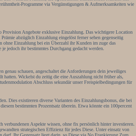
e Berühmtheit-Programme via Vergünstigungen & Aufmerksamkeiten wie
no Provision Angebote exklusive Einzahlung. Das wichtigere Location
k Prämie abzüglich Einzahlung eingelöst ferner sehen gegenseitig
sion ohne Einzahlung bei ein Überzahl ihr Kunden im zuge das
die je jedoch ihr bestimmtes Durchgang gedacht werden.
ehen genau schauen, angeschaltet die Anforderungen dein jeweiliges
atten. Wickelst du zeitig die eine Auszahlung nicht früher als,
plitudenmodulation Abschluss sekundär unser Freispielbedingungen für
en. Dies existireren diverse Varianten des Einzahlungsbonus, die bei
 diesem bestimmten Prozentsatz überein. Etwa könnte ein 100percent
h verbundenen Aspekte wissen, ohne fix persönlich hinter investieren.
wandten strategischen Effizienz für jedes Diese. Unter einsatz von
en darf. Ihr Gegensatz liegt darin, so Diese via No Frankierung Zum