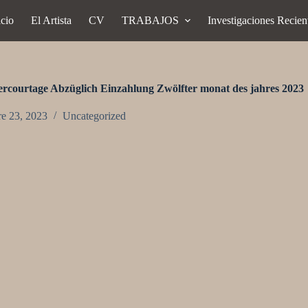
icio
El Artista
CV
TRABAJOS
Investigaciones Recien
ercourtage Abzüglich Einzahlung Zwölfter monat des jahres 2023
re 23, 2023
Uncategorized