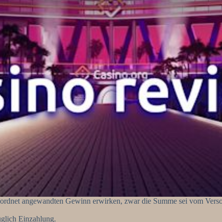
geordnet angewandten Gewinn erwirken, zwar die Summe sei vom Vers
züglich Einzahlung.