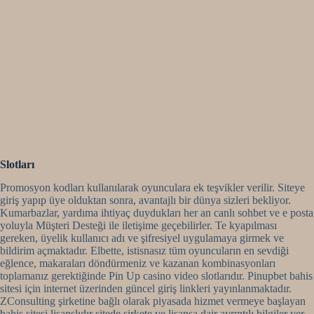
Slotları
Promosyon kodları kullanılarak oyunculara ek teşvikler verilir. Siteye
giriş yapıp üye olduktan sonra, avantajlı bir dünya sizleri bekliyor.
Kumarbazlar, yardıma ihtiyaç duydukları her an canlı sohbet ve e posta
yoluyla Müşteri Desteği ile iletişime geçebilirler. Te kyapılması
gereken, üyelik kullanıcı adı ve şifresiyel uygulamaya girmek ve
bildirim açmaktadır. Elbette, istisnasız tüm oyuncuların en sevdiği
eğlence, makaraları döndürmeniz ve kazanan kombinasyonları
toplamanız gerektiğinde Pin Up casino video slotlarıdır. Pinupbet bahis
sitesi için internet üzerinden güncel giriş linkleri yayınlanmaktadır.
ZConsulting şirketine bağlı olarak piyasada hizmet vermeye başlayan
bahis sitesi lisanslıdır sitede şirkete ve lisansa dair ayrıntılı bilgiler yer