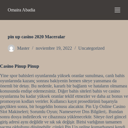
S
Omaira Abadia
a
l
t
a
r
a
pin up casino 2020 Maceralar
l
c
Master
noviembre 19, 2022
Uncategorized
o
n
t
Casino Pinup Pinup
e
n
Yine spor bahisleri oyunlarında yüksek oranlar sunulması, canlı bahis
i
oyunlarında kazanç sonrası bakiyenin hemen siteye yansıması da
d
önemli bir detay. Bu nedenle, kararlı bir bağlantı ve hataların olmaması
o
konusunda endişe edemezsiniz. Diğer bahis siteleri bahis ve casino
oyunlarına bu kadar yüksek oranlar teklif etmezler ve daha az bonus ve
promosyon kodları verirler. Kullanıcı kayıt prosedürünü başarıyla
geçtikten sonra, bir hoşgeldin bonusu alacaktır. Pin Up Online Casino
Slot Makineleri; Sorumlu Oyun; Nameserver Dns Bilgileri;. Bundan
sonra dosya indirilecek ve cihazınıza yüklenecektir. Siteye özel güncel
giriş adresi aynı değildir ve sık sık değişir. Birisi varlığının tamamen
saçma olduğunu düşünebilir, çünkü Pin Up online kumarhanesi kendi