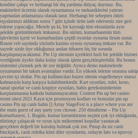
kendine çalışır ve herhangi bir dış yardıma ihtiyaç duymaz. Bu,
makineleri ücretsiz olarak oynamanıza ve mekaniklerini yatırım
yapmadan anlamanıza olanak tanır. Herhangi bir sebepten ötürü
eşyalarınızı aldıktan sonra 7 gün içinde ürün iade ederseniz size geri
ödeme yapacağız. Mesele şu ki, bir kaynağı tüm ekranlarda aynı
şekilde görüntülemek imkansız. Bu sürüm, kumarhanenin tüm
işlevlerini içerir ve kumarbazlara çeşitli oyunlar oynama fırsatı sunar.
Rəsmi veb saytında yüzlərlə kazino oyunu oynamaq imkanı var. Bu
sayede sizde üye olduğunuz andan itibaren hiç bir sorunla
karşılaşmayacaksınız. Pin Up sitesinin içerikleri hızlı bir şekilde hizmet
verdiğinde üyeler daha kolay olarak işlem gerçekleştirebilir. Bu bonus
sistemini çözmek pek de zor değildir. Ayrıca demo makinelerde
oynamanın bir takım avantajları vardır. En yüksek ödeme oranına sahip
çevrim içi slotlar. Pin up kullanıcıları bazen sitenin engellemeye maruz
kalmasıyla karşı karşıya kalabilmektedir. Kart oyunları, rulet, keno,
sanal sporlar ve canlı krupiye oyunları, bahis gereksinimlerinin
karşılanmasına katkıda bulunmayacaktır. Content Pin up bet casino
resmi sitesi 2021 Kayıt için promosyon kodları ve bonuslar pin up
casino Pin up canlı bahis [] Array StageFest is a place where you are
the main guest of any party you choose. 250 döndürme – Pin Up
kumarhanesi, 1. Bugün, kumar kurumlarının seçimi çok iyi olduğunda,
dürüstçe çalışacak ve oyun için mükemmel koşullar yaratacak
gerçekten değerli bir kuruluş bulmak çok zor. Pinup da siz canlı
blackjack, canlı ruletka kimi diler oyunlarını, onlayin lato və iqravoy
avtomat oynaya.