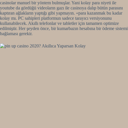
casinolar manuel bir yöntem bulmuşlar. Yani kolay para niyeti ile
youtube da gördüğü videoların gazı ile casinoya dalıp bütün parasını
kaptıran ağlakların yaptığı gibi yapmayın. «para kazanmak bu kadar
kolay mı. PC sahipleri platformun sadece tarayıcı versiyonunu
kullanabilecek. Akıllı telefonlar ve tabletler için tamamen optimize
edilmiştir. Her şeyden önce, bir kumarbazın hesabına bir ödeme sistemi
bağlaması gerekir.