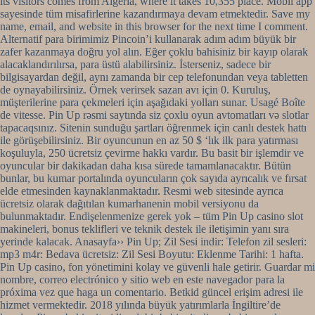
its visitors comes from Algeria, where it takes 10,355 place. Mobil app
sayesinde tüm misafirlerine kazandırmaya devam etmektedir. Save my
name, email, and website in this browser for the next time I comment.
Alternatif para birimimiz Pincoin’i kullanarak adım adım büyük bir
zafer kazanmaya doğru yol alın. Eğer çoklu bahisiniz bir kayıp olarak
alacaklandırılırsa, para üstü alabilirsiniz. İsterseniz, sadece bir
bilgisayardan değil, aynı zamanda bir cep telefonundan veya tabletten
de oynayabilirsiniz. Örnek verirsek sazan avı için 0. Kuruluş,
müşterilerine para çekmeleri için aşağıdaki yolları sunar. Usagé Boîte
de vitesse. Pin Up rəsmi saytında siz çoxlu oyun avtomatları və slotlar
tapacaqsınız. Sitenin sunduğu şartları öğrenmek için canlı destek hattı
ile görüşebilirsiniz. Bir oyuncunun en az 50 $ ‘lık ilk para yatırması
koşuluyla, 250 ücretsiz çevirme hakkı vardır. Bu basit bir işlemdir ve
oyuncular bir dakikadan daha kısa sürede tamamlanacaktır. Bütün
bunlar, bu kumar portalında oyuncuların çok sayıda ayrıcalık ve fırsat
elde etmesinden kaynaklanmaktadır. Resmi web sitesinde ayrıca
ücretsiz olarak dağıtılan kumarhanenin mobil versiyonu da
bulunmaktadır. Endişelenmenize gerek yok – tüm Pin Up casino slot
makineleri, bonus teklifleri ve teknik destek ile iletişimin yanı sıra
yerinde kalacak. Anasayfa›› Pin Up; Zil Sesi indir: Telefon zil sesleri:
mp3 m4r: Bedava ücretsiz: Zil Sesi Boyutu: Eklenme Tarihi: 1 hafta.
Pin Up casino, fon yönetimini kolay ve güvenli hale getirir. Guardar mi
nombre, correo electrónico y sitio web en este navegador para la
próxima vez que haga un comentario. Betkid güncel erişim adresi ile
hizmet vermektedir. 2018 yılında büyük yatırımlarla İngiltire’de