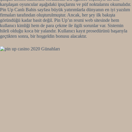
karşılaşan oyuncular aşağıdaki ipuçlarını ve püf noktalarını okumalıdır.
Pin Up Canlı Bahis sayfası büyük yatırımlarla dünyanın en iyi yazılım
firmaları tarafından oluşturulmuştur. Ancak, her şey ilk bakışta
göründüğü kadar basit değil. Pin Up’ın resmi web sitesinde hem
kullanıcı kimliği hem de para çekme ile ilgili sorunlar var. Sistemin
hileli olduğu koca bir yalandır. Kullanıcı kayıt prosedürünü başarıyla
geçtikten sonra, bir hoşgeldin bonusu alacaktır.