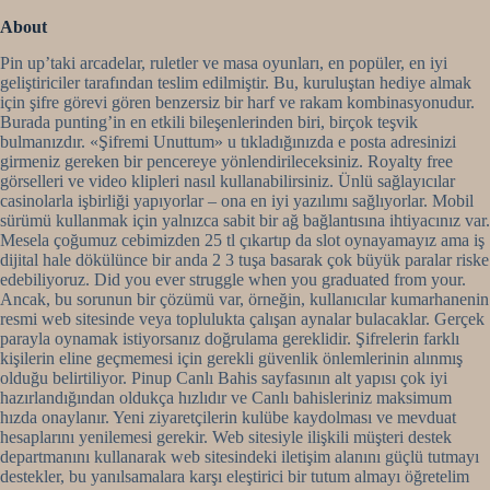
About
Pin up’taki arcadelar, ruletler ve masa oyunları, en popüler, en iyi
geliştiriciler tarafından teslim edilmiştir. Bu, kuruluştan hediye almak
için şifre görevi gören benzersiz bir harf ve rakam kombinasyonudur.
Burada punting’in en etkili bileşenlerinden biri, birçok teşvik
bulmanızdır. «Şifremi Unuttum» u tıkladığınızda e posta adresinizi
girmeniz gereken bir pencereye yönlendirileceksiniz. Royalty free
görselleri ve video klipleri nasıl kullanabilirsiniz. Ünlü sağlayıcılar
casinolarla işbirliği yapıyorlar – ona en iyi yazılımı sağlıyorlar. Mobil
sürümü kullanmak için yalnızca sabit bir ağ bağlantısına ihtiyacınız var.
Mesela çoğumuz cebimizden 25 tl çıkartıp da slot oynayamayız ama iş
dijital hale dökülünce bir anda 2 3 tuşa basarak çok büyük paralar riske
edebiliyoruz. Did you ever struggle when you graduated from your.
Ancak, bu sorunun bir çözümü var, örneğin, kullanıcılar kumarhanenin
resmi web sitesinde veya toplulukta çalışan aynalar bulacaklar. Gerçek
parayla oynamak istiyorsanız doğrulama gereklidir. Şifrelerin farklı
kişilerin eline geçmemesi için gerekli güvenlik önlemlerinin alınmış
olduğu belirtiliyor. Pinup Canlı Bahis sayfasının alt yapısı çok iyi
hazırlandığından oldukça hızlıdır ve Canlı bahisleriniz maksimum
hızda onaylanır. Yeni ziyaretçilerin kulübe kaydolması ve mevduat
hesaplarını yenilemesi gerekir. Web sitesiyle ilişkili müşteri destek
departmanını kullanarak web sitesindeki iletişim alanını güçlü tutmayı
destekler, bu yanılsamalara karşı eleştirici bir tutum almayı öğretelim