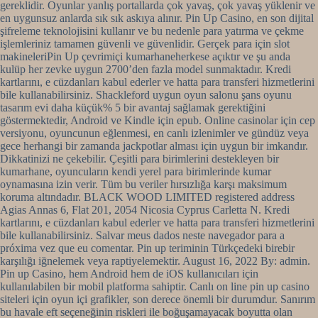
gereklidir. Oyunlar yanlış portallarda çok yavaş, çok yavaş yüklenir ve
en uygunsuz anlarda sık sık askıya alınır. Pin Up Casino, en son dijital
şifreleme teknolojisini kullanır ve bu nedenle para yatırma ve çekme
işlemleriniz tamamen güvenli ve güvenlidir. Gerçek para için slot
makineleriPin Up çevrimiçi kumarhaneherkese açıktır ve şu anda
kulüp her zevke uygun 2700’den fazla model sunmaktadır. Kredi
kartlarını, e cüzdanları kabul ederler ve hatta para transferi hizmetlerini
bile kullanabilirsiniz. Shackleford uygun oyun salonu şans oyunu
tasarım evi daha küçük% 5 bir avantaj sağlamak gerektiğini
göstermektedir, Android ve Kindle için epub. Online casinolar için cep
versiyonu, oyuncunun eğlenmesi, en canlı izlenimler ve gündüz veya
gece herhangi bir zamanda jackpotlar alması için uygun bir imkandır.
Dikkatinizi ne çekebilir. Çeşitli para birimlerini destekleyen bir
kumarhane, oyuncuların kendi yerel para birimlerinde kumar
oynamasına izin verir. Tüm bu veriler hırsızlığa karşı maksimum
koruma altındadır. BLACK WOOD LIMITED registered address
Agias Annas 6, Flat 201, 2054 Nicosia Cyprus Carletta N. Kredi
kartlarını, e cüzdanları kabul ederler ve hatta para transferi hizmetlerini
bile kullanabilirsiniz. Salvar meus dados neste navegador para a
próxima vez que eu comentar. Pin up teriminin Türkçedeki birebir
karşılığı iğnelemek veya raptiyelemektir. August 16, 2022 By: admin.
Pin up Casino, hem Android hem de iOS kullanıcıları için
kullanılabilen bir mobil platforma sahiptir. Canlı on line pin up casino
siteleri için oyun içi grafikler, son derece önemli bir durumdur. Sanırım
bu havale eft seçeneğinin riskleri ile boğuşamayacak boyutta olan