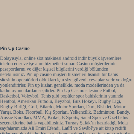
Pin Up Casino
Dolayısıyla, online slot makinesi android indir büyük işverenlere
telefon eder ve işe alım hizmetleri sunar. Casino müşterilerinin
pasaportlarını ve diğer kişisel bilgilerini verdiği bölümden
iletebilirsiniz. Pin up casino müşteri hizmetleri lisanslı bir bahis
sitesinin operatörleri oldukları için size güvenli cevaplar verir ve doğru
yönlendirirler. Pin up kızları genellikle, moda modellerinden ya da
kadın oyunculardan seçilirler. Pin Up Casino sitesinde Futbol,
Basketbol, Voleybol, Tenis gibi popüler spor bahislerinin yanında
Hentbol, Amerikan Futbolu, Beyzbol, Buz Hokeyi, Rugby Ligi,
Rugby Birliği, Golf, Bilardo, Motor Sporları, Dart, Bisiklet, Motor
Yarışı, Boks, Floorball, Kış Sporları, Yelkencilik, Badminton, Bandy,
Aussie Kuralları, MMA, Kriket, E Sports, Sanal Spor ve Özel bahis
seçeneklerine bahis yapabilirsiniz. Turgay Şafak’ın hazırladığı Mola
sayfalarımızda Ali Emiri Efendi, Latîfî ve Savâbî’ye ait kitap redifli
şiirler yer almaktadır. Bu arada konu açılmışken, en iyi canlı casinolar