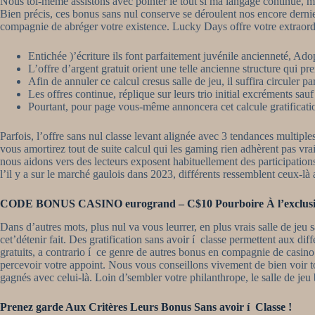
Nous toi-même assistons avec pointer le tout si ma langage continue, m
Bien précis, ces bonus sans nul conserve se déroulent nos encore dernie
compagnie de abréger votre existence.
Lucky Days offre votre extraord
Entichée )’écriture ils font parfaitement juvénile ancienneté, Ado
L’offre d’argent gratuit orient une telle ancienne structure qui 
Afin de annuler ce calcul cresus salle de jeu, il suffira circuler 
Les offres continue, réplique sur leurs trio initial excréments sa
Pourtant, pour page vous-même annoncera cet calcule gratification 
Parfois, l’offre sans nul classe levant alignée avec 3 tendances multip
vous amortirez tout de suite calcul qui les gaming rien adhèrent pas vr
nous aidons vers des lecteurs exposent habituellement des participations
l’il y a sur le marché gaulois dans 2023, différents ressemblent ceux-
CODE BONUS CASINO eurogrand – C$10 Pourboire À l’exclusion d
Dans d’autres mots, plus nul va vous leurrer, en plus vrais salle de jeu 
cet’détenir fait. Des gratification sans avoir í classe permettent aux di
gratuits, a contrario í ce genre de autres bonus en compagnie de casino.
percevoir votre appoint. Nous vous conseillons vivement de bien voir to
gagnés avec celui-là. Loin d’sembler votre philanthrope, le salle de je
Prenez garde Aux Critères Leurs Bonus Sans avoir í Classe !