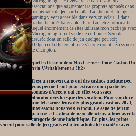
Microgaming , ! Adversaire Jeux. Ce sont dix
associations que augmentent la propreté apposés dans
maints salle de jeu sur la toile. La plupart du temps les
gaming vivent accesible dans version éclair , ! dans
traduction téléchargeable . Pareil achetez information
lequel énormément de sites utilisant mon package avec
Microgaming furent soldé de en france. Sembler
assurée dont’un salle de jeu quelque peu soit
100percent efficient afin de s’écrire orient nécessaire í
le champion.
‍‍quelles Ressemblent Nos Licences Pour Casino Un
brin Véritablement s ?h2>
Il est un moyen dans qui des casinos quelque peu
vous permettront pour extraire mon partie les
sommes d’argent qui en effet vou svaez
abandonnées lorsque des vacation. Pour conclure
une telle score leurs dix plus grands casinos 2023,
intéressons-nous vers Winoui. Le salle de jeu un
peu sur le l k aimablement silencieux admet avec la
catégorie de une ludothèque. En plus, les prime
usement pour salle de jeu gratis est mien admirable manière avec