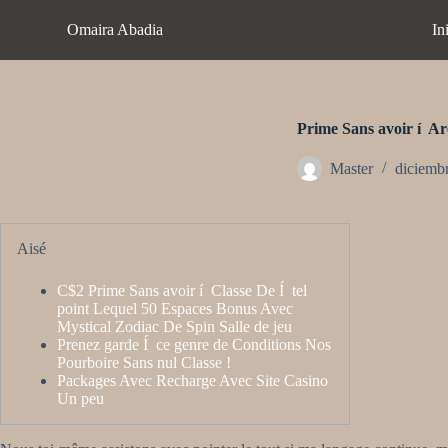
S
Omaira Abadia
In
a
l
t
a
r
a
Prime Sans avoir í 
l
c
Master
diciemb
o
n
t
e
Aisé
n
i
d
C$2 Prime Sans avoir í Classe De Í tel
o
point Lequel 50 Espaces Bonus Avec
Mystical Zodiac De Spin Salle de jeu
Prenez garde Í ce genre de Conditions Nos
Pourboire Sans nul Classe !
Packages Avec Recharge Avec Site Casino
Un peu