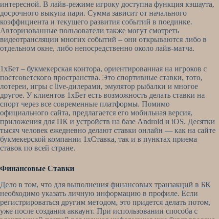
интересной. В лайв-режиме игроку доступна функция кэшаута,
досрочного выкупа пари. Сумма зависит от начального
коэффициента и текущего развития событий в поединке.
Авторизованные пользователи также могут смотреть
видеотрансляции многих событий – они открываются либо в
отдельном окне, либо непосредственно около лайв-матча.
1хБет – букмекерская контора, ориентированная на игроков с
постсоветского пространства. Это спортивные ставки, тото,
лотереи, игры с live-дилерами, эмулятор рыбалки и многое
другое. У клиентов 1xБет есть возможность делать ставки на
спорт через все современные платформы. Помимо
официального сайта, предлагается его мобильная версия,
приложения для ПК и устройств на базе Android и iOS. Десятки
тысяч человек ежедневно делают ставки онлайн — как на сайте
букмекерской компании 1хСтавка, так и в пунктах приема
ставок по всей стране.
Финансовые Ставки
Дело в том, что для выполнения финансовых транзакций в БК
необходимо указать личную информацию в профиле. Если
регистрироваться другим методом, это придется делать потом,
уже после создания аккаунт. При использовании способа с