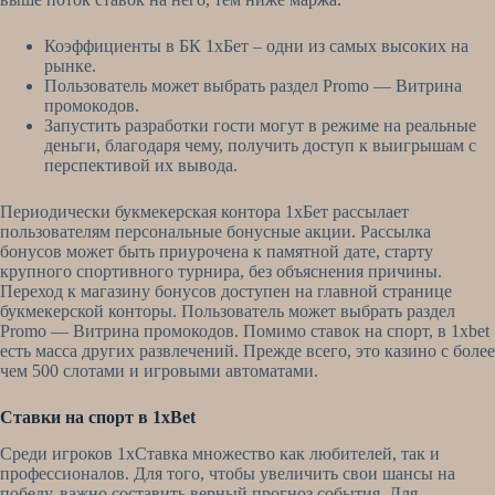
Коэффициенты в БК 1хБет – одни из самых высоких на
рынке.
Пользователь может выбрать раздел Promo — Витрина
промокодов.
Запустить разработки гости могут в режиме на реальные
деньги, благодаря чему, получить доступ к выигрышам с
перспективой их вывода.
Периодически букмекерская контора 1хБет рассылает
пользователям персональные бонусные акции. Рассылка
бонусов может быть приурочена к памятной дате, старту
крупного спортивного турнира, без объяснения причины.
Переход к магазину бонусов доступен на главной странице
букмекерской конторы. Пользователь может выбрать раздел
Promo — Витрина промокодов. Помимо ставок на спорт, в 1xbet
есть масса других развлечений. Прежде всего, это казино с более
чем 500 слотами и игровыми автоматами.
Ставки на спорт в 1xBet
Среди игроков 1хСтавка множество как любителей, так и
профессионалов. Для того, чтобы увеличить свои шансы на
победу, важно составить верный прогноз события. Для