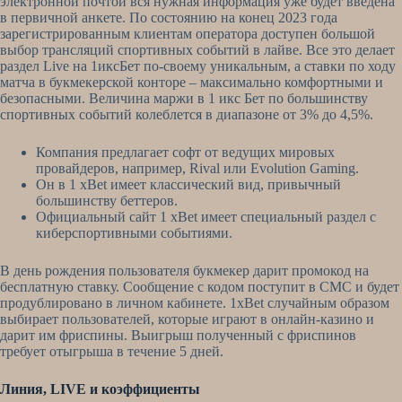
электронной почтой вся нужная информация уже будет введена
в первичной анкете. По состоянию на конец 2023 года
зарегистрированным клиентам оператора доступен большой
выбор трансляций спортивных событий в лайве. Все это делает
раздел Live на 1иксБет по-своему уникальным, а ставки по ходу
матча в букмекерской конторе – максимально комфортными и
безопасными. Величина маржи в 1 икс Бет по большинству
спортивных событий колеблется в диапазоне от 3% до 4,5%.
Компания предлагает софт от ведущих мировых
провайдеров, например, Rival или Evolution Gaming.
Он в 1 xBet имеет классический вид, привычный
большинству беттеров.
Официальный сайт 1 xBet имеет специальный раздел с
киберспортивными событиями.
В день рождения пользователя букмекер дарит промокод на
бесплатную ставку. Сообщение с кодом поступит в СМС и будет
продублировано в личном кабинете. 1xBet случайным образом
выбирает пользователей, которые играют в онлайн-казино и
дарит им фриспины. Выигрыш полученный с фриспинов
требует отыгрыша в течение 5 дней.
Линия, LIVE и коэффициенты