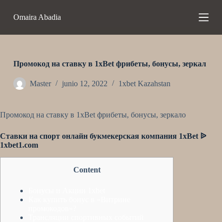
S
Omaira Abadia
a
l
t
a
r
a
Промокод на ставку в 1xBet фрибеты, бонусы, зеркал
l
c
Master
junio 12, 2022
1xbet Kazahstan
o
n
t
Промокод на ставку в 1xBet фрибеты, бонусы, зеркало
e
n
i
Ставки на спорт онлайн букмекерская компания 1xBet ᐉ
d
1xbet1.com
o
Content
Бонусы и Акции 1xbet
Как купить бонус в «Витрине
промокодов»?
Трансляции спортивных событий