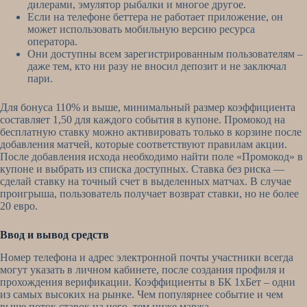
дилерами, эмулятор рыбалки и многое другое.
Если на телефоне беттера не работает приложение, он
может использовать мобильную версию ресурса
оператора.
Они доступны всем зарегистрированным пользователям –
даже тем, кто ни разу не вносил депозит и не заключал
пари.
Для бонуса 110% и выше, минимальный размер коэффициента
составляет 1,50 для каждого события в купоне. Промокод на
бесплатную ставку можно активировать только в корзине после
добавления матчей, которые соответствуют правилам акции.
После добавления исхода необходимо найти поле «Промокод» в
купоне и выбрать из списка доступных. Ставка без риска —
сделай ставку на точный счет в выделенных матчах. В случае
проигрыша, пользователь получает возврат ставки, но не более
20 евро.
Ввод и вывод средств
Номер телефона и адрес электронной почты участники всегда
могут указать в личном кабинете, после создания профиля и
прохождения верификации. Коэффициенты в БК 1хБет – одни
из самых высоких на рынке. Чем популярнее событие и чем
выше поток ставок на него, тем ниже маржа.