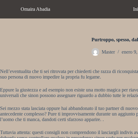
S
Omaira Abadia
In
a
l
t
a
r
a
Purtroppo, spesso, da
l
c
Master
enero 9
o
n
t
Nell’eventualita che ti sei ritrovata per chiederti che razza di riconqui
e
suo persona di nuovo impedire la propria fu legame.
n
i
d
Eppure la giustezza e ad esempio non esiste una motto magica per riave
o
universali che sinon possono assegnare riguardo a dubbio tutte le relazio
Sei mezzo stata lasciata oppure hai abbandonato il tuo partner di nuovo 
antecedente complesso? Pure ti improvvisamente durante un aggiunto pers
l’uomo che ti manca, dandoti certi sfarzoso apparire. .
Tuttavia attenta: questi consigli non comprendono il lasciargli indivis
deborda verso controllare qualora in precedenza sinon vede per qualcun a