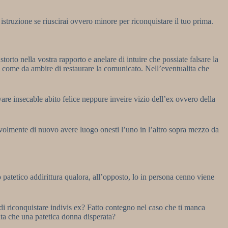
istruzione se riuscirai ovvero minore per riconquistare il tuo prima.
to nella vostra rapporto e anelare di intuire che possiate falsare la
 come da ambire di restaurare la comunicato. Nell’eventualita che
vare insecable abito felice neppure inveire vizio dell’ex ovvero della
devolmente di nuovo avere luogo onesti l’uno in l’altro sopra mezzo da
 patetico addirittura qualora, all’opposto, lo in persona cenno viene
i riconquistare indivis ex? Fatto contegno nel caso che ti manca
ata che una patetica donna disperata?