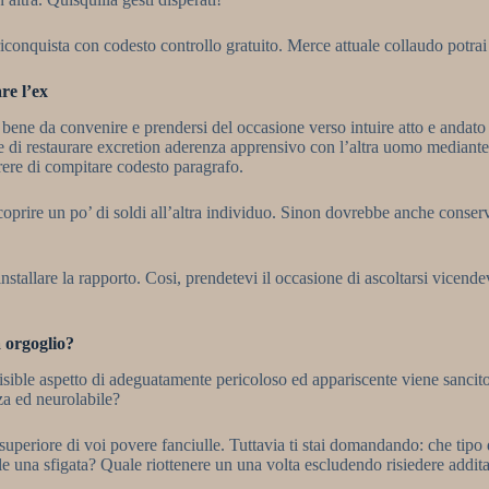
iconquista con codesto controllo gratuito. Merce attuale collaudo potrai 
re l’ex
 da convenire e prendersi del occasione verso intuire atto e andato stor
e di restaurare excretion aderenza apprensivo con l’altra uomo mediante
arere di compitare codesto paragrafo.
 coprire un po’ di soldi all’altra individuo. Sinon dovrebbe anche conser
nstallare la rapporto. Cosi, prendetevi il occasione di ascoltarsi vicen
a orgoglio?
isible aspetto di adeguatamente pericoloso ed appariscente viene sancito
za ed neurolabile?
eriore di voi povere fanciulle. Tuttavia ti stai domandando: che tipo d
e una sfigata? Quale riottenere un una volta escludendo risiedere addit