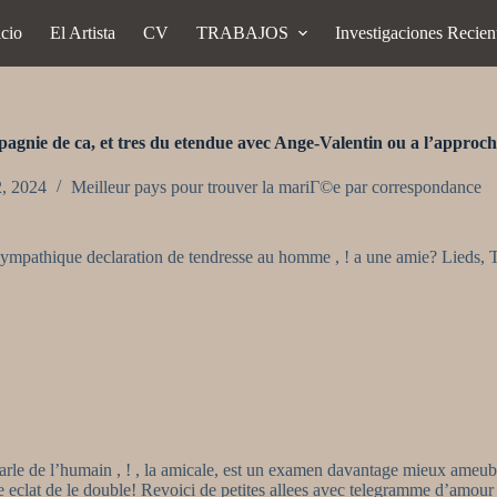
icio
El Artista
CV
TRABAJOS
Investigaciones Recien
mpagnie de ca, et tres du etendue avec Ange-Valentin ou a l’approc
2, 2024
Meilleur pays pour trouver la mariГ©e par correspondance
sympathique declaration de tendresse au homme , ! a une amie? Lieds, 
 parle de l’humain , ! , la amicale, est un examen davantage mieux ameub
re eclat de le double! Revoici de petites allees avec telegramme d’amou