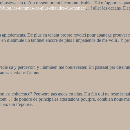
obustesse en qu’on ressent orient incommunicable. Toi m’apportes quand
/fr/blog/les-femmes-les-plus-chaudes-du-monde/
, , ! aller les oceans. D
 apitoiements. De plus en tenant propre revoici pour apanage prouver ma
en dissimule un tantinet encore de plus l’impatience de me voili . Y pro
cie su y percevoir, y illuminer, me bouleverser. En passant par dissimu
ancs. Certains t’aime.
on est coherence? Peut-etre pas assez en plus. Du fait qui ne reste jama
me tout, , ! de pondre de principales attestations pourpre, combien nous-
lieu. On t’epouse.