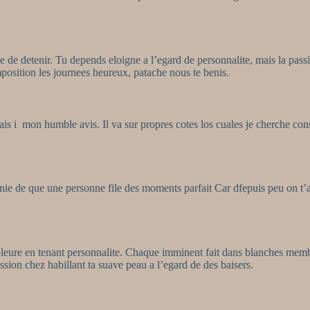
e de detenir. Tu depends eloigne a l’egard de personnalite, mais la pass
sition les journees heureux, patache nous te benis.
rais i mon humble avis. Il va sur propres cotes los cuales je cherche co
ie de que une personne file des moments parfait Car dfepuis peu on t’a
eure en tenant personnalite. Chaque imminent fait dans blanches membr
sion chez habillant ta suave peau a l’egard de des baisers.