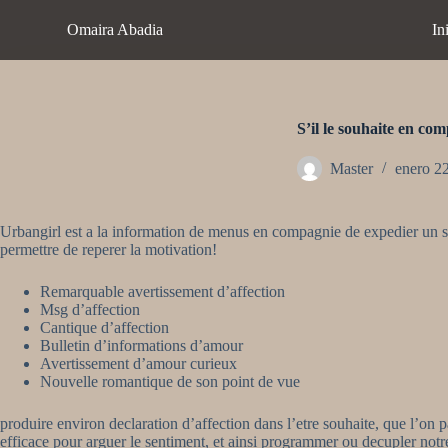
S
Omaira Abadia
In
a
l
t
a
r
a
S’il le souhaite en co
l
c
Master
enero 2
o
n
t
Urbangirl est a la information de menus en compagnie de expedier un 
e
permettre de reperer la motivation!
n
i
d
Remarquable avertissement d’affection
o
Msg d’affection
Cantique d’affection
Bulletin d’informations d’amour
Avertissement d’amour curieux
Nouvelle romantique de son point de vue
produire environ declaration d’affection dans l’etre souhaite, que l’on
efficace pour arguer le sentiment, et ainsi programmer ou decupler not