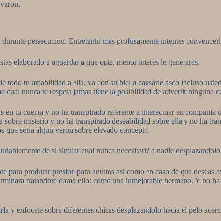
 varon.
ca durante persecucion. Entretanto mas profusamente intentes convencerl
estas elaborado a aguardar a que opte, menor interes le generaras.
 todo tu amabilidad a ella, va con su bici a causarle asco incluso usted
 cual nunca te respeta jamas tiene la posibilidad de advertir ninguna c
en tu cuenta y no ha transpirado referente a interactuar en compania de
ura sobre misterio y no ha transpirado deseabilidad sobre ella y no ha t
os que seri­a algun varon sobre elevado concepto.
dudablemente de si similar cual nunca necesitari? a nadie desplazandolo
te para producir presion para adultos asi­ como en caso de que deseas a
rminara tratandote como ello: como una inmejorable hermano. Y no ha tr
uirla y enfocate sobre diferentes chicas desplazandolo hacia el pelo acer