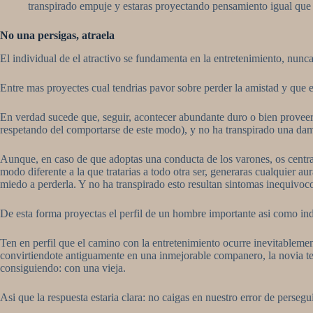
transpirado empuje y estaras proyectando pensamiento igual que
No una persigas, atraela
El individual de el atractivo se fundamenta en la entretenimiento, nun
Entre mas proyectes cual tendri­as pavor sobre perder la amistad y que 
En verdad sucede que, seguir, acontecer abundante duro o bien proveerle
respetando del comportarse de este modo), y no ha transpirado una dama
Aunque, en caso de que adoptas una conducta de los varones, os centras 
modo diferente a la que tratarias a todo otra ser, generaras cualquier a
miedo a perderla. Y no ha transpirado esto resultan sintomas inequivoc
De esta forma proyectas el perfil de un hombre importante asi­ como in
Ten en perfil que el camino con la entretenimiento ocurre inevitablemen
convirtiendote antiguamente en una inmejorable companero, la novia te
consiguiendo: con una vieja.
Asi que la respuesta estaria clara: no caigas en nuestro error de perseg