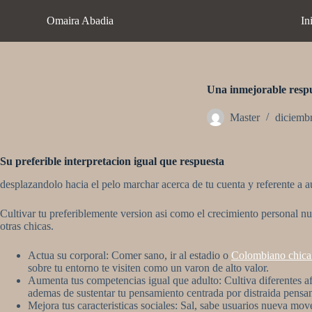
S
Omaira Abadia
In
a
l
t
a
r
a
Una inmejorable respu
l
c
Master
diciemb
o
n
t
Su preferible interpretacion igual que respuesta
e
n
desplazandolo hacia el pelo marchar acerca de tu cuenta y referente a 
i
d
Cultivar tu preferiblemente version asi­ como el crecimiento personal n
o
otras chicas.
Actua su corporal: Comer sano, ir al estadio o
Colombiano chica
sobre tu entorno te visiten como un varon de alto valor.
Aumenta tus competencias igual que adulto: Cultiva diferentes a
ademas de sustentar tu pensamiento centrada por distraida pensa
Mejora tus caracteristicas sociales: Sal, sabe usuarios nueva m