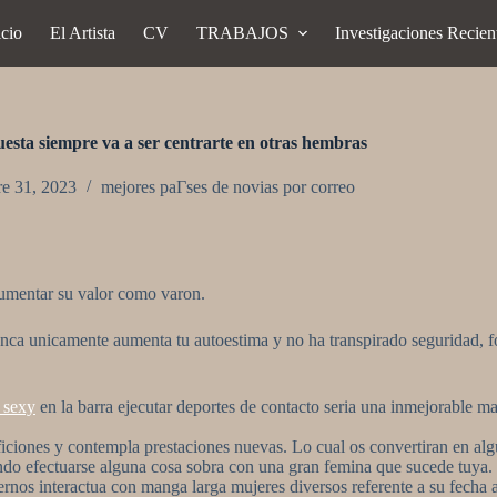
icio
El Artista
CV
TRABAJOS
Investigaciones Recien
esta siempre va a ser centrarte en otras hembras
re 31, 2023
mejores paГ­ses de novias por correo
aumentar su valor como varon.
unca unicamente aumenta tu autoestima y no ha transpirado seguridad, fo
 sexy
en la barra ejecutar deportes de contacto seri­a una inmejorable m
ficiones y contempla prestaciones nuevas. Lo cual os convertiran en a
ndo efectuarse alguna cosa sobra con una gran femina que sucede tuya.
overnos interactua con manga larga mujeres diversos referente a su fech