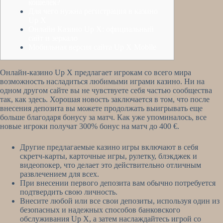
кошелек?
Для чего нужна регистрация в казино
Up X
Онлайн Казино Up X: официальный
сайт и зеркало
Мобильная версия сайта Up X Mobile
Онлайн-казино Up X предлагает игрокам со всего мира
возможность насладиться любимыми играми казино. Ни на
одном другом сайте вы не чувствуете себя частью сообщества
так, как здесь. Хорошая новость заключается в том, что после
внесения депозита вы можете продолжать выигрывать еще
больше благодаря бонусу за матч. Как уже упоминалось, все
новые игроки получат 300% бонус на матч до 400 €.
Другие предлагаемые казино игры включают в себя
скретч-карты, карточные игры, рулетку, блэкджек и
видеопокер, что делает это действительно отличным
развлечением для всех.
При внесении первого депозита вам обычно потребуется
подтвердить свою личность.
Внесите любой или все свои депозиты, используя один из
безопасных и надежных способов банковского
обслуживания Up X, а затем наслаждайтесь игрой со