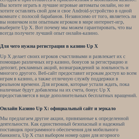
Вы хотите играть в лучшие игровые автоматы онлайн, но не
хотите оставлять свой дом и свое Android-устройство в одной
комнате с полосой барабанов. Независимо от того, являетесь ли
вы новичком или опытным игроком в мире интернет-игр,
выберите Up X. Вот почему мы можем гарантировать, что вы
всегда получите лучший опыт онлайн-казино.
Для чего нужна регистрация в казино Up X
Up X делает своих игроков счастливыми и развлекает их с
помощью различных игр казино, бонусов за регистрацию и
депозит, рекламных акций, вознаграждений за лояльность и
многого другого. Веб-сайт предоставит игрокам доступ ко всем
играм в казино, а также отличную службу поддержки в
реальном времени. Для игроков, которые устали ждать, пока
наличные будут добавлены на их счета, бонус Up X
предоставляется в виде дополнительных бесплатных вращений.
Онлайн Казино Up X: официальный сайт и зеркало
Мы предлагаем другие акции, привязанные к определенной
деятельности. Как единственный безопасный и надежный
поставщик программного обеспечения для мобильного
банкинга, Up X стал выбором номер один для игорного