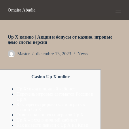
S
Omaira Abadia
a
l
t
a
r
a
Up X казино | Акции и бонусы от казино, игровые
l
демо слоты версии
c
o
Master
diciembre 13, 2023
News
n
t
e
n
Casino Up X online
i
d
o
Up X: вход в личный кабинет
Перечень игровых автоматов России в
Up X
Как зарегистрироваться и играть в
казино Up X
Ответы на вопросы игроков Up X
Up X – вход в личный кабинет
Как вывести деньги с Up X на Киви