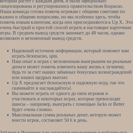
который растет с каждым днем, и были официально
лицензированы и регулировались правительством Кюрасао.
Наша команда готова помочь игрокам с общими советами по
казино и общими вопросами, но мы особенно здесь, чтобы
помочь новым клиентам, когда они присоединяются к Up X. Это
очень быстрый и простой способ играть в настоящие карточные
игры. В среднем вывод средств занимает до 48 часов, однако
возможен и мгновенный вывод средств.
Надежный источник информации, который поможет вам
играть безопасно, spin.
Наш опыт в играх с мгновенным выигрышем на реальные
деньги может помочь изменить вашу жизнь к лучшему,
будь то за счет наших забавных бонусных вознаграждений
или наших щедрых выплат.
Up X предлагает безопасную и надежную игру, так что
скачивайте и наслаждайтесь!.
Вы можете играть от одного до пяти игроков и
участвовать в некоторых играх, которые превосходят
шансы – например, выиграть с помощью Jacks or Better
будет очень сложно.
Максимальная сумма реальных денег, которую может
внести игрок, составляет 50 € в день.
Зайдите в Интернет или загрузите приложение и войдите под