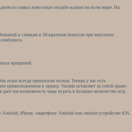
 одним из самых известных онлайн-казино во всем мире. На
ребований к ставкам и 30-кратным бонусом при внесении
-гемблинга.
атных вращений.
 игры всегда приносили пользу. Теперь у вас есть
м прикосновением к экрану. Vavada оставляет за собой право
 дает им возможность чаще играть в большее количество игр.
 Android, iPhone, смартфоне Android или любом устройстве iOS.