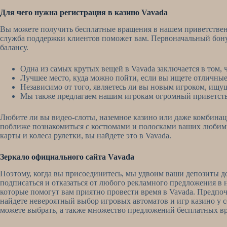
Для чего нужна регистрация в казино Vavada
Вы можете получить бесплатные вращения в нашем приветственном
служба поддержки клиентов поможет вам. Первоначальный бонус 
балансу.
Одна из самых крутых вещей в Vavada заключается в том,
Лучшее место, куда можно пойти, если вы ищете отличные 
Независимо от того, являетесь ли вы новым игроком, ищ
Мы также предлагаем нашим игрокам огромный приветстве
Любите ли вы видео-слоты, наземное казино или даже комбинац
поближе познакомиться с костюмами и полосками ваших любимы
карты и колеса рулетки, вы найдете это в Vavada.
Зеркало официального сайта Vavada
Поэтому, когда вы присоединитесь, мы удвоим ваши депозиты до
подписаться и отказаться от любого рекламного предложения в
которые помогут вам приятно провести время в Vavada. Предпо
найдете невероятный выбор игровых автоматов и игр казино у с
можете выбрать, а также множество предложений бесплатных в