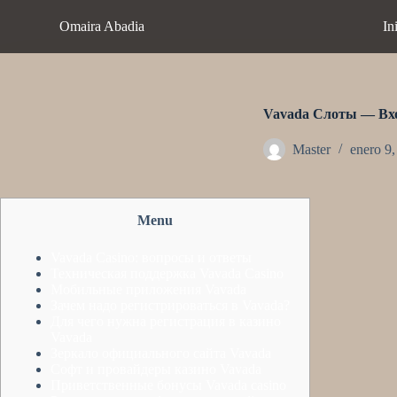
S
Omaira Abadia
In
a
l
t
a
r
a
Vavada Слоты — Вход
l
c
Master
enero 9
o
n
t
e
Menu
n
i
d
Vavada Casino: вопросы и ответы
o
Техническая поддержка Vavada Casino
Мобильные приложения Vavada
Зачем надо регистрироваться в Vavada?
Для чего нужна регистрация в казино
Vavada
Зеркало официального сайта Vavada
Софт и провайдеры казино Vavada
Приветственные бонусы Vavada casino