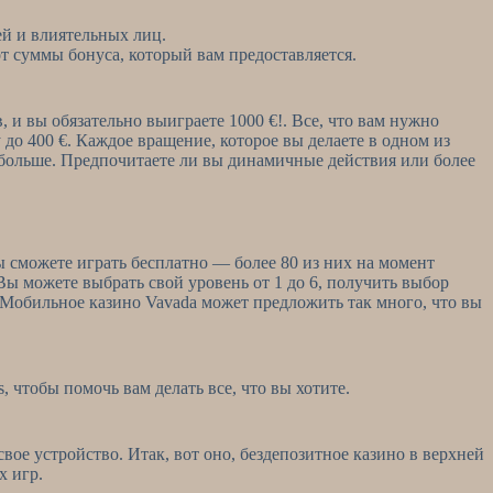
й и влиятельных лиц.
т суммы бонуса, который вам предоставляется.
и вы обязательно выиграете 1000 €!. Все, что вам нужно
 до 400 €. Каждое вращение, которое вы делаете в одном из
е больше. Предпочитаете ли вы динамичные действия или более
вы сможете играть бесплатно — более 80 из них на момент
Вы можете выбрать свой уровень от 1 до 6, получить выбор
и. Мобильное казино Vavada может предложить так много, что вы
 чтобы помочь вам делать все, что вы хотите.
ое устройство. Итак, вот оно, бездепозитное казино в верхней
х игр.