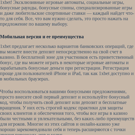
1xbet! Эксклюзивные игровые автоматы, социальные игры,
бонусные раунды, бонусные спины, специализированные игры
и даже любительские спортивные ставки — каждый найдет что-
то для себя. Все, что вам нужно сделать, это просто нажать на
предложение по вашему выбору.
Мобильная версия и ее преимущества
1xbet предлагает несколько вариантов банковских операций, где
вы можете внести депозит непосредственно на свой счет в
казино. В бесплатной зоне для участников есть приветственный
бонус, где вы можете играть в некоторые игровые автоматы и
зарабатывать бонусные деньги при регистрации. Регистрация
проще для пользователей iPhone и iPad, так как 1xbet доступно и
в мобильных браузерах.
Чтобы воспользоваться вашими бонусными предложениями,
просто внесите свой первый депозит и используйте бонусный
код, чтобы получить свой депозит или депозит и бесплатные
вращения. У них есть строгий кодекс практики для защиты
своих клиентов и обеспечения того, чтобы все игры в казино
были честными и увлекательными, без каких-либо преимуществ
для игроков. Многие из этих сайтов и онлайн-казино уже
хорошо зарекомендовали себя и теперь расширяются с точки
зрения персонала, игр и услуг.