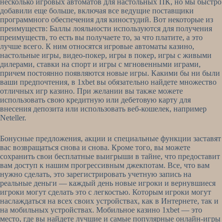
несколько игровых автоматов для настольных ПК, но мы быстро
добавили еще больше, включая все ведущие поставщики
программного обеспечения для киностудий. Вот некоторые из
преимуществ: Баллы лояльности используются для получения
преимуществ, то есть вы получаете то, за что платите, а это
лучше всего. К ним относятся игровые автоматы казино,
настольные игры, видео-покер, игры в покер, игры с живыми
дилерами, ставки на спорт и игры с мгновенными играми,
причем постоянно появляются новые игры. Какими бы ни были
ваши предпочтения, в 1xbet вы обязательно найдете множество
отличных игр казино. При желании вы также можете
использовать свою кредитную или дебетовую карту для
внесения депозита или использовать веб-кошелек, например
Neteller.
Бонусные предложения, акции и специальные функции заставят
вас возвращаться снова и снова. Кроме того, вы можете
сохранить свои бесплатные выигрыши в тайне, что предоставит
вам доступ к нашим прогрессивным джекпотам. Все, что вам
нужно сделать, это зарегистрировать учетную запись на
реальные деньги — каждый день новые игроки и вернувшиеся
игроки могут сделать это с легкостью. Которым игроки могут
наслаждаться на всех своих устройствах, как в Интернете, так и
на мобильных устройствах. Мобильное казино 1xbet — это
место, где вы найдете лучшие и самые популярные онлайн-игры