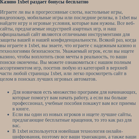
Казино 1xbet раздает бонусы бесплатно
Играете ли вы в прогрессивные слоты, настольные игры,
видеопокер, мобильные игры или последние релизы, в 1xbet вы
найдете игру и игровые условия, которые вам нужны. Все веб-
сайты, предлагаемые индустрией азартных игр, и наш
официальный сайт являются отличными инструментами для
защиты вашей и нашей конфиденциальности. Всякий раз, когда
вы играете в 1xbet, вы знаете, что играете с надежным казино и
технологиями безопасности. Уважаемый игрок, если вы ищете
казино, чтобы воплотить свои мечты в реальность, то ваши
поиски окончены. Вы можете ознакомиться с нашим полным
ассортиментом игр, посетив любую из категорий в верхней
части любой страницы 1xbet, или легко просмотреть сайт в
целом в поисках лучших игровых автоматов.
Для новичков есть множество программ для начинающих,
которые помогут вам начать работу, а если вы больше
профессионал, учебные пособия покажут вам все приемы
в книге.
Если вы один из новых игроков и ищете лучшие сайты,
предлагающие бесплатные вращения, то это как раз для
вас.
В 1xbet используется новейшая технология онлайн-
шифрования, поэтому все ваши транзакции, а также ваши