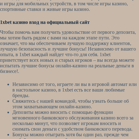
и игры для мобильных устройств, в том числе игры казино,
спортивные ставки и живые игры казино.
1xbet казино вход на официальный сайт
Чтобы помочь вам получить удовольствие от первого депозита,
мы хотим быть рядом с вами на каждом этапе пути. Это
означает, что мы обеспечиваем лучшую поддержку клиентов,
лучшую безопасность и лучшие бонусы! Независимо от вашего
опыта, в 1xbet каждый найдет что-то для себя. 1xbet
приветствует всех новых и старых игроков – вы всегда можете
испытать лучшие бонусы онлайн-казино на реальные деньги в
бизнесе!.
Независимо от того, играете ли вы в игровой автомат или
в настольное казино, в 1xbet есть все ваши любимые
бренды.
Свяжитесь с нашей командой, чтобы узнать больше об
этом захватывающем онлайн-казино.
Депозиты можно вносить с помощью функции
мгновенного банковского обслуживания казино всего за
несколько минут, что позволяет игрокам вносить и
снимать свои деньги с удобством банковского перевода.
Бонусы можно отыграть хотя бы один раз, прежде чем