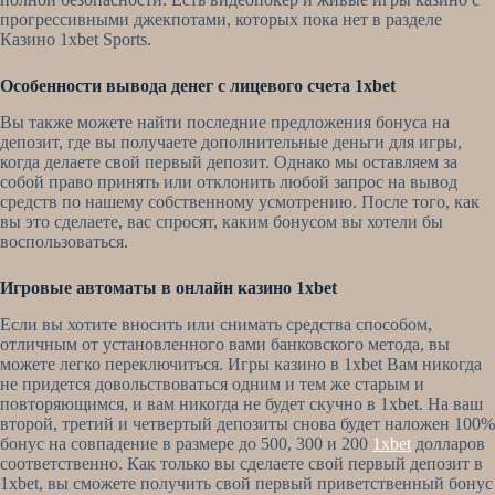
прогрессивными джекпотами, которых пока нет в разделе
Казино 1xbet Sports.
Особенности вывода денег с лицевого счета 1xbet
Вы также можете найти последние предложения бонуса на
депозит, где вы получаете дополнительные деньги для игры,
когда делаете свой первый депозит. Однако мы оставляем за
собой право принять или отклонить любой запрос на вывод
средств по нашему собственному усмотрению. После того, как
вы это сделаете, вас спросят, каким бонусом вы хотели бы
воспользоваться.
Игровые автоматы в онлайн казино 1xbet
Если вы хотите вносить или снимать средства способом,
отличным от установленного вами банковского метода, вы
можете легко переключиться. Игры казино в 1xbet Вам никогда
не придется довольствоваться одним и тем же старым и
повторяющимся, и вам никогда не будет скучно в 1xbet. На ваш
второй, третий и четвертый депозиты снова будет наложен 100%
бонус на совпадение в размере до 500, 300 и 200
1xbet
долларов
соответственно. Как только вы сделаете свой первый депозит в
1xbet, вы сможете получить свой первый приветственный бонус