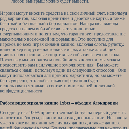
любой выигрыш можно будет вывести.
Игроки могут вносить средства на свой личный счет, используя
ряд вариантов, включая кредитные и дебетовые карты, а также
быстрый и безопасный сбор вариантов. Наш раздел вывода
средств на нашем веб-сайте является полностью
исчерпывающим и понятным, что гарантирует предоставление
максимально возможной информации. Это доступно для
игроков во всех играх онлайн-казино, включая слоты, рулетку,
видеопокер и другие настольные игры, а также для общих
ставок на все основные спортивные события в течение года.
Поскольку мы используем новейшие технологии, мы можем
предоставить вам наилучшие возможности для:. Вы можете
связаться с нами, используя один из следующих способов:. Они
могут использоваться для прямого маркетинга, но вы можете
быть уверены, что любая такая информация будет
использоваться только в соответствии с нашей политикой
конфиденциальности.
Работающее зеркало казино 1xbet – обходим блокировки
Сегодня у нас 100% приветственный бонус на первый депозит,
депозитные бонусы, фриспины и ежедневные акции. Не говоря
уже о краже ваших личных личных данных, а также данных
вашей банковской карты. Бонусы, предлагаемые для каждого из