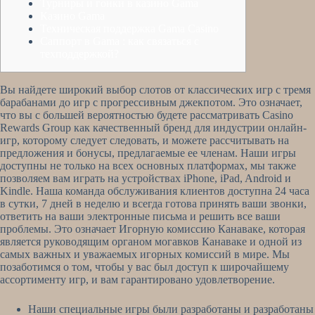
Турниры и гонки в казино Gama
Казино Gama
Техническая поддержка Gama Casino
Саппорт в Gama : как связаться с
техподдержкой?
Вы найдете широкий выбор слотов от классических игр с тремя
барабанами до игр с прогрессивным джекпотом. Это означает,
что вы с большей вероятностью будете рассматривать Casino
Rewards Group как качественный бренд для индустрии онлайн-
игр, которому следует следовать, и можете рассчитывать на
предложения и бонусы, предлагаемые ее членам. Наши игры
доступны не только на всех основных платформах, мы также
позволяем вам играть на устройствах iPhone, iPad, Android и
Kindle. Наша команда обслуживания клиентов доступна 24 часа
в сутки, 7 дней в неделю и всегда готова принять ваши звонки,
ответить на ваши электронные письма и решить все ваши
проблемы. Это означает Игорную комиссию Канаваке, которая
является руководящим органом могавков Канаваке и одной из
самых важных и уважаемых игорных комиссий в мире. Мы
позаботимся о том, чтобы у вас был доступ к широчайшему
ассортименту игр, и вам гарантировано удовлетворение.
Наши специальные игры были разработаны и разработаны