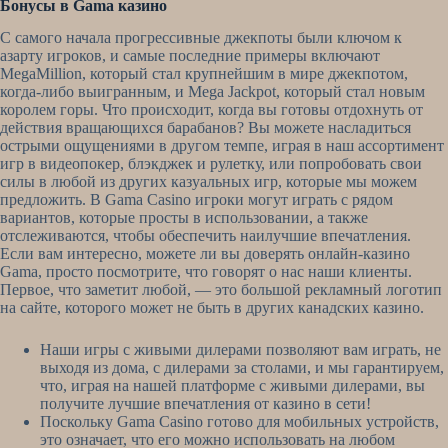
Бонусы в Gama казино
С самого начала прогрессивные джекпоты были ключом к
азарту игроков, и самые последние примеры включают
MegaMillion, который стал крупнейшим в мире джекпотом,
когда-либо выигранным, и Mega Jackpot, который стал новым
королем горы. Что происходит, когда вы готовы отдохнуть от
действия вращающихся барабанов? Вы можете насладиться
острыми ощущениями в другом темпе, играя в наш ассортимент
игр в видеопокер, блэкджек и рулетку, или попробовать свои
силы в любой из других казуальных игр, которые мы можем
предложить. В Gama Casino игроки могут играть с рядом
вариантов, которые просты в использовании, а также
отслеживаются, чтобы обеспечить наилучшие впечатления.
Если вам интересно, можете ли вы доверять онлайн-казино
Gama, просто посмотрите, что говорят о нас наши клиенты.
Первое, что заметит любой, — это большой рекламный логотип
на сайте, которого может не быть в других канадских казино.
Наши игры с живыми дилерами позволяют вам играть, не
выходя из дома, с дилерами за столами, и мы гарантируем,
что, играя на нашей платформе с живыми дилерами, вы
получите лучшие впечатления от казино в сети!
Поскольку Gama Casino готово для мобильных устройств,
это означает, что его можно использовать на любом