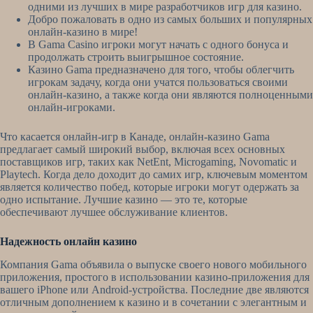
одними из лучших в мире разработчиков игр для казино.
Добро пожаловать в одно из самых больших и популярных
онлайн-казино в мире!
В Gama Casino игроки могут начать с одного бонуса и
продолжать строить выигрышное состояние.
Казино Gama предназначено для того, чтобы облегчить
игрокам задачу, когда они учатся пользоваться своими
онлайн-казино, а также когда они являются полноценными
онлайн-игроками.
Что касается онлайн-игр в Канаде, онлайн-казино Gama
предлагает самый широкий выбор, включая всех основных
поставщиков игр, таких как NetEnt, Microgaming, Novomatic и
Playtech. Когда дело доходит до самих игр, ключевым моментом
является количество побед, которые игроки могут одержать за
одно испытание. Лучшие казино — это те, которые
обеспечивают лучшее обслуживание клиентов.
Надежность онлайн казино
Компания Gama объявила о выпуске своего нового мобильного
приложения, простого в использовании казино-приложения для
вашего iPhone или Android-устройства. Последние две являются
отличным дополнением к казино и в сочетании с элегантным и