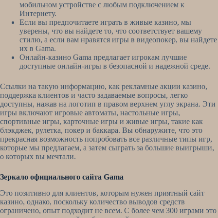
мобильном устройстве с любым подключением к
Интернету.
Если вы предпочитаете играть в живые казино, мы
уверены, что вы найдете то, что соответствует вашему
стилю, а если вам нравятся игры в видеопокер, вы найдете
их в Gama.
Онлайн-казино Gama предлагает игрокам лучшие
доступные онлайн-игры в безопасной и надежной среде.
Ссылки на такую ​​информацию, как рекламные акции казино,
поддержка клиентов и часто задаваемые вопросы, легко
доступны, нажав на логотип в правом верхнем углу экрана. Эти
игры включают игровые автоматы, настольные игры,
спортивные игры, карточные игры и живые игры, такие как
блэкджек, рулетка, покер и баккара. Вы обнаружите, что это
прекрасная возможность попробовать все различные типы игр,
которые мы предлагаем, а затем сыграть за большие выигрыши,
о которых вы мечтали.
Зеркало официального сайта Gama
Это позитивно для клиентов, которым нужен приятный сайт
казино, однако, поскольку количество выводов средств
ограничено, опыт подходит не всем. С более чем 300 играми это