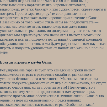
коллекция игр казино включает в себя большой выбор
захватывающих карточных игр, игровых автоматов,
видеопокер, рулетку, баккару, игры с джекпотом, скретч-карты и
лотереи. Просто зарегистрируйте свои данные, и вы
отправитесь в увлекательное игровое приключение с Gama!
Независимо от того, какой стиль игры вы предпочитаете —
слоты, настольные игры, видеопокер или даже наши
увлекательные игры с живыми дилерами — у нас есть что-то
для вас! Мы гарантируем, что наши игры имеют высочайшее
качество и всегда поддерживаются нашей отличной командой
обслуживания клиентов, и мы будем рады помочь вам научиться
играть и получать удовольствие от наших игр казино в полной
мере.
Бонусы игрового клуба Gama
Регулирование гарантирует, что канадские игроки имеют
возможность играть в различные онлайн-игры казино в
условиях безопасности и честности. Мы знаем, что если вы
хотите получать удовольствие от игр в онлайн-казино, вы будете
просто очарованы, когда прочитаете это! Преимущество у
казино, потому что они предоставляют вам лучшие игры,
лучшее программное обеспечение и лучшие акции. Gama было
одним из первых онлайн-казино, представивших
высококачественные настольные игры. Особенно в такой