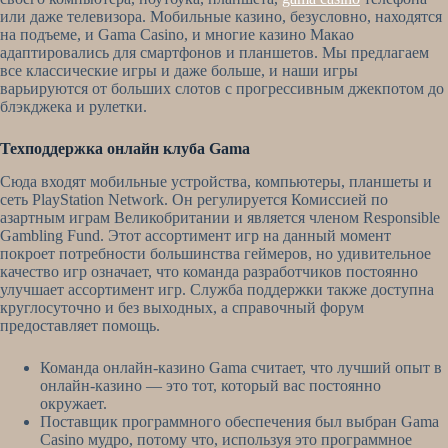
или даже телевизора. Мобильные казино, безусловно, находятся
на подъеме, и Gama Casino, и многие казино Макао
адаптировались для смартфонов и планшетов. Мы предлагаем
все классические игры и даже больше, и наши игры
варьируются от больших слотов с прогрессивным джекпотом до
блэкджека и рулетки.
Техподдержка онлайн клуба Gama
Сюда входят мобильные устройства, компьютеры, планшеты и
сеть PlayStation Network. Он регулируется Комиссией по
азартным играм Великобритании и является членом Responsible
Gambling Fund. Этот ассортимент игр на данный момент
покроет потребности большинства геймеров, но удивительное
качество игр означает, что команда разработчиков постоянно
улучшает ассортимент игр. Служба поддержки также доступна
круглосуточно и без выходных, а справочный форум
предоставляет помощь.
Команда онлайн-казино Gama считает, что лучший опыт в
онлайн-казино — это тот, который вас постоянно
окружает.
Поставщик программного обеспечения был выбран Gama
Casino мудро, потому что, используя это программное