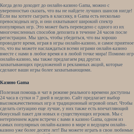
Когда дело доходит до онлайн-казино Gama, можно с
уверенностью сказать, что вы не найдете лучших шансов нигде!
Если вы хотите сыграть в классику, в Gama есть несколько
превосходных игр, и они охватывают широкий спектр
популярных игр. Это может быть переведено с одного из их
многочисленных способов депозита в течение 24 часов после
регистрации. Мы здесь, чтобы убедиться, что вы хорошо
проводите время, играя в игры онлайн-казино, и самое приятное
то, что вы можете наслаждаться всеми играми онлайн-казино
вместе с нами в любое время и в любой точке мира! Помимо игр
онлайн-казино, мы также предлагаем ряд других
захватывающих предложений и рекламных акций, которые
сделают ваши игры более захватывающими.
Казино Gama
Полезная помощь и чат в режиме реального времени доступны
24 часа в сутки и 7 дней в неделю. Сайт предлагает выбор
высококачественных игр и традиционный игровой опыт. Чтобы
сделать ситуацию еще лучше, у них также есть впечатляющий
бонусный пакет для новых и существующих игроков. Мы с
нетерпением ждем встречи с вами в казино Gama, одном из
самых популярных онлайн-казино в мире и ведущем онлайн-
казино уже более десяти лет! Вы можете играть в свои любимые