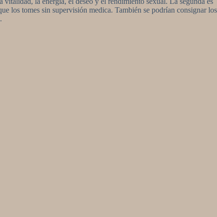
vitalidad, la energía, el deseo y el rendimiento sexual. La segunda es
que los tomes sin supervisión medica. También se podrían consignar los
.