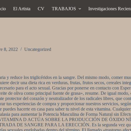
icio
El Artista
CV
TRABAJOS
Investigaciones Recien
re 8, 2022
Uncategorized
ia y reduce los triglicéridos en la sangre. Del mismo modo, comer much
uiere decir una dieta rica en verduras, frutas, frutos secos, cereales int
cesario para el acto sexual. Gracias por ponerse en contacto con Esper
 aceite de oliva como principal fuente de grasa», resume. De igual modo, 
te protector del corazón y neutralizador de los radicales libres, que c
rar tus experiencias de compra y proporcionar nuestros servicios, según 
e puedes hacerte en casa para saber tu nivel de esta vitamina. Cualquie
lasia para aumentar la Potencia Masculina de Forma Natural sin Efecto
de miel. «LA VITAMINA D ACTÚA SOBRE LA PRODUCCIÓN DE Ó
E SANGRE PARA LA ERECCIÓN. Es la segunda vez que no ha pod
ías sexuales englobadas dentro del término. El llamado «trastorno afec