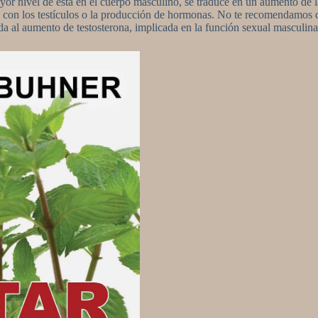
r nivel de ésta en el cuerpo masculino, se traduce en un aumento de la 
s con los testículos o la producción de hormonas. No te recomendamos 
a al aumento de testosterona, implicada en la función sexual masculina