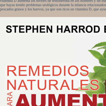
vitamina D aumenta los niveles de testosterona en los hombres y un mayo
que hayas tenido problemas urológicos durante la infancia relacionado
pescados grasos y los huevos, ya que son ricos en vitamina D, que ayud