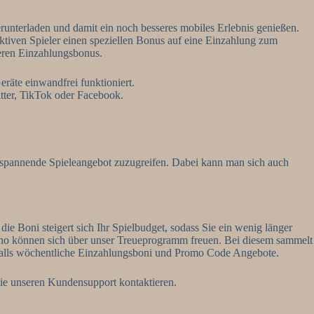
runterladen und damit ein noch besseres mobiles Erlebnis genießen.
aktiven Spieler einen speziellen Bonus auf eine Einzahlung zum
heren Einzahlungsbonus.
räte einwandfrei funktioniert.
tter, TikTok oder Facebook.
s spannende Spieleangebot zuzugreifen. Dabei kann man sich auch
e Boni steigert sich Ihr Spielbudget, sodass Sie ein wenig länger
sino können sich über unser Treueprogramm freuen. Bei diesem sammelt
nfalls wöchentliche Einzahlungsboni und Promo Code Angebote.
Sie unseren Kundensupport kontaktieren.