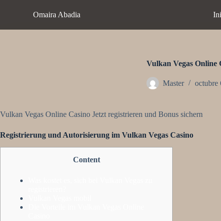
S
Omaira Abadia
In
a
l
t
a
r
a
Vulkan Vegas Online C
l
c
Master
octubre 
o
n
t
Vulkan Vegas Online Casino Jetzt registrieren und Bonus sichern
e
n
i
Registrierung und Autorisierung im Vulkan Vegas Casino
d
o
Content
Was kostet es, sich bei Vulkan Vegas zu
registrieren?
Vulkan Vegas mobil
Die Vorteile im Vulkan Vegas Online
Casino