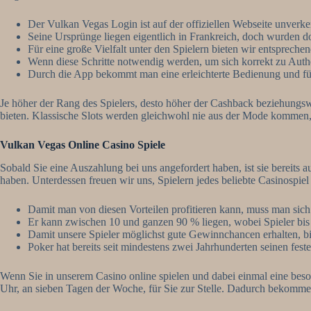
Der Vulkan Vegas Login ist auf der offiziellen Webseite unverk
Seine Ursprünge liegen eigentlich in Frankreich, doch wurden do
Für eine große Vielfalt unter den Spielern bieten wir entsprechen
Wenn diese Schritte notwendig werden, um sich korrekt zu Auth
Durch die App bekommt man eine erleichterte Bedienung und für
Je höher der Rang des Spielers, desto höher der Cashback beziehungswe
bieten. Klassische Slots werden gleichwohl nie aus der Mode kommen, 
Vulkan Vegas Online Casino Spiele
Sobald Sie eine Auszahlung bei uns angefordert haben, ist sie bereits
haben. Unterdessen freuen wir uns, Spielern jedes beliebte Casinospiel
Damit man von diesen Vorteilen profitieren kann, muss man sich
Er kann zwischen 10 und ganzen 90 % liegen, wobei Spieler bis 
Damit unsere Spieler möglichst gute Gewinnchancen erhalten, bi
Poker hat bereits seit mindestens zwei Jahrhunderten seinen fest
Wenn Sie in unserem Casino online spielen und dabei einmal eine beso
Uhr, an sieben Tagen der Woche, für Sie zur Stelle. Dadurch bekommen 