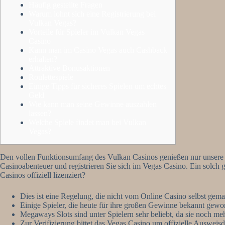
Häufig gestellte Fragen
Warum lohnt sich eine Registrierung bei
Vulkan Vegas?
Vorteile für Spieler im Vulkan Vegas
Casino
Kann man im Casino Vegas auch Cashback
erhalten?
Attraktive Bonusaktionen
Roulettespiele
Einige Tipps für sicheres Spielen um echtes
Geld
Wie kann man seine Gewinne auszahlen
lassen?
Welche Spiele findet man bei Vulkan
Vegas?
Den vollen Funktionsumfang des Vulkan Casinos genießen nur unsere regi
Casinoabenteuer und registrieren Sie sich im Vegas Casino. Ein solch
Casinos offiziell lizenziert?
Dies ist eine Regelung, die nicht vom Online Casino selbst ge
Einige Spieler, die heute für ihre großen Gewinne bekannt gewor
Megaways Slots sind unter Spielern sehr beliebt, da sie noch meh
Zur Verifizierung bittet das Vegas Casino um offizielle Auswei