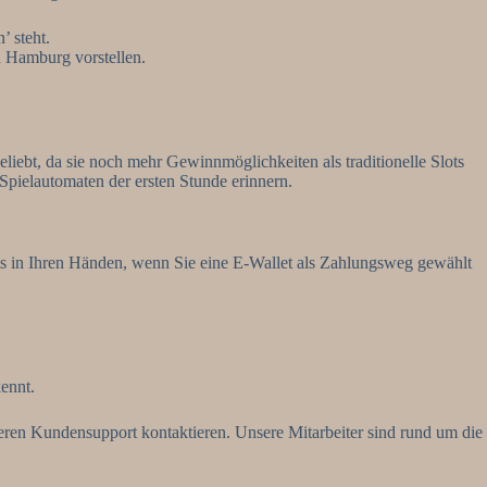
’ steht.
n Hamburg vorstellen.
iebt, da sie noch mehr Gewinnmöglichkeiten als traditionelle Slots
Spielautomaten der ersten Stunde erinnern.
its in Ihren Händen, wenn Sie eine E-Wallet als Zahlungsweg gewählt
kennt.
eren Kundensupport kontaktieren. Unsere Mitarbeiter sind rund um die