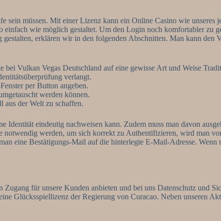
 sein müssen. Mit einer Lizenz kann ein Online Casino wie unseres jed
 einfach wie möglich gestaltet. Um den Login noch komfortabler zu ge
 gestalten, erklären wir in den folgenden Abschnitten. Man kann den 
te bei Vulkan Vegas Deutschland auf eine gewisse Art und Weise Tradit
entitätsüberprüfung verlangt.
Fenster per Button angeben.
d umgetauscht werden können.
l aus der Welt zu schaffen.
ne Identität eindeutig nachweisen kann. Zudem muss man davon ausge
te notwendig werden, um sich korrekt zu Authentifizieren, wird man 
an eine Bestätigungs-Mail auf die hinterlegte E-Mail-Adresse. Wenn m
eren Zugang für unsere Kunden anbieten und bei uns Datenschutz und S
eine Glücksspiellizenz der Regierung von Curacao. Neben unseren Akt