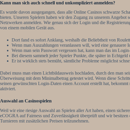
Kann man sich auch schnell und unkompliziert anmelden?
Es wurde davon ausgegangen, dass alle Online Casinos schwarze Schafe
bieten. Unseren Spielern haben wir den Zugang zu unserem Angebot so
Netzwerken anmelden. Wie genau sich der Login und die Registrierung
von einem mobilen Gerät aus.
Dort fand es sofort Anklang, weshalb die Beliebtheit von Roulet
Wenn man Auszahlungen veranlassen will, wird eine genauere Id
Wenn man sein Passwort vergessen hat, kann man das im Login-
Bei diesem sammelt jeder Spieler Punkte, die später in Echtgel
Er ist wirklich stets bemüht, sämtliche Probleme möglichst schnel
Dabei muss man einen Lichtbildausweis hochladen, durch den man sei
Überweisung mit dem Minimalbetrag getestet wird. Wenn diese Schrit
seinen gewünschten Login-Daten einen Account erstellt hat, bekommt m
aktiviert.
Auswahl an Casinospielen
Weil wir eine riesige Auswahl an Spielen aller Art haben, einen sich
eCOGRA auf Fairness und Zuverlässigkeit überprüft und wir besitzen 
Turnieren mit zusätzlichen Preisen teilzunehmen.