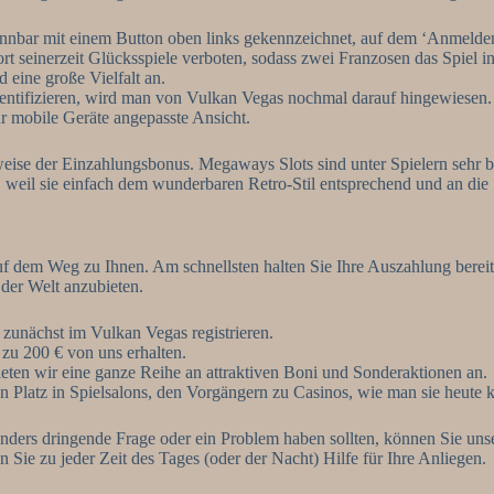
ennbar mit einem Button oben links gekennzeichnet, auf dem ‘Anmelden
rt seinerzeit Glücksspiele verboten, sodass zwei Franzosen das Spiel i
d eine große Vielfalt an.
entifizieren, wird man von Vulkan Vegas nochmal darauf hingewiesen.
 mobile Geräte angepasste Ansicht.
ise der Einzahlungsbonus. Megaways Slots sind unter Spielern sehr bel
weil sie einfach dem wunderbaren Retro-Stil entsprechend und an die 
 auf dem Weg zu Ihnen. Am schnellsten halten Sie Ihre Auszahlung bere
 der Welt anzubieten.
 zunächst im Vulkan Vegas registrieren.
zu 200 € von uns erhalten.
eten wir eine ganze Reihe an attraktiven Boni und Sonderaktionen an.
en Platz in Spielsalons, den Vorgängern zu Casinos, wie man sie heute 
nders dringende Frage oder ein Problem haben sollten, können Sie uns
Sie zu jeder Zeit des Tages (oder der Nacht) Hilfe für Ihre Anliegen.