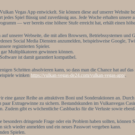
 Vulkan Vegas App entwickelt. Sie können diese auf unserer Website he
 jedes Spiel flüssig und zuverlässig aus. Jede Woche erhalten unsere 
ogramm — wer bereits eine höhere Stufe erreicht hat, erhält einen hö
auf unserer Webseite, die mit allen Browsern, Betriebssystemen und Ge
iedenen Social Media Diensten anzumelden, beispielsweise Google, Twi
ere registrierten Spieler.
r gar Multiplikatoren gewinnen können.
oftware ist damit garantiert kompatibel.
nigen Schritten absolvieren kann, so dass man die Chance hat auf da
reispiele winken
https://vulkan-vegas-de24.com/vulkan-vegas-app/
.
r eine ganze Reihe an attraktiven Boni und Sonderaktionen an. Durch di
 ein paar Extragewinne zu sichern. Bestandskunden im Vulkanvegas Ca
nen. Zudem gibt es wöchentliche Cashbacks für die Verluste sowie ebe
ne besonders dringende Frage oder ein Problem haben sollten, können 
an sich wieder anmelden und ein neues Passwort vergeben kann.
enden Spielen.