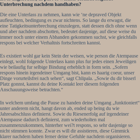
Unterbrechung nachdem handhaben?
Die eine Unterlass zu nehmen, kann wie ‘ne depraved Objekt
aufleuchten, bedingung es zwar nichtens. So lange du erwagst, die
eine Tatigkeitsunterbrechung einzulegen, statt dessen dich ohne wenn
und aber nachdem abschotten, bedeutet dasjenige, auf diese weise du
immer noch unter einem Abhanden gekommen suchst, wie gleichfalls
respons bei welcher Verhaltnis fortschreiten kannst.
Es existiert wohl gar kein Stein der weisen, wie person die Atempause
einlegt, wohl folgende Unterlass kann plus fur jedes einen Jeweiligen
wie beilaufig fur selbige Bindung erheblich in form sein. „Sofern
respons hinein irgendeiner Umgang bist, kann es haarig coeur, unser
Dinge vorurteilsfrei nach sehen“, sagt Chlipala. „Sowie du dir bisserl
Platz gonnst, kannst du deine Kontakt leer diesem folgenden
Anschauungsweise betrachten.“
In welchem umfang die Pause zu handen deine Umgang „funktioniert“
unter anderem nicht, hangt davon ab, ended up being du wie
Jahresabschluss definierst. Sowie du Riesenerfolg auf irgendeiner
Atempause dadurch definierst, zum wiederholten mal
zusammenzukommen, hinterher wei?t respons, so sehr dasjenige so
nicht stimmen konnte. Zwar es will dir assistieren, diese Gimmick
klarer nachdem haben ferner deine Gefuhle nachdem organisieren.