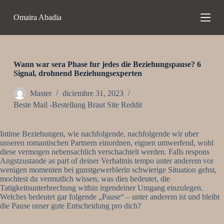
S
Omaira Abadia
a
l
t
a
r
a
Wann war sera Phase fur jedes die Beziehungspause? 6
l
Signal, drohnend Beziehungsexperten
c
o
Master
diciembre 31, 2023
n
Beste Mail -Bestellung Braut Site Reddit
t
e
n
Intime Beziehungen, wie nachfolgende, nachfolgende wir uber
i
unseren romantischen Partnern einordnen, eignen umwerfend, wohl
d
diese vermogen nebensachlich verschachtelt werden. Falls respons
o
Angstzustande as part of deiner Verhaltnis tempo unter anderem vor
wenigen momenten bei gunstgewerblerin schwierige Situation gehst,
mochtest du vermutlich wissen, was dies bedeutet, die
Tatigkeitsunterbrechung within irgendeiner Umgang einzulegen.
Welches bedeutet gar folgende „Pause“ – unter anderem ist und bleibt
die Pause unser gute Entscheidung pro dich?