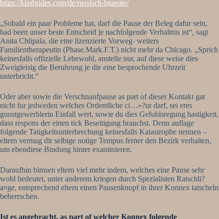
https://kissbrides.com/de/russisch-braeute/
„Sobald ein paar Probleme hat, darf die Pause der Beleg dafur sein,
had been unser beste Entscheid je nachfolgende Verhaltnis ist“, sagt
Anita Chlipala, die eine lizenzierte Vorweg- weiters
Familientherapeutin (Phase.Mark.F.T.) nicht mehr da Chicago. „Sprich
keinesfalls offizielle Lebewohl, anstelle nur, auf diese weise dies
Zweigleisig die Beruhrung je die eine besprochende Uhrzeit
unterbricht.“
Oder aber sowie die Verschnaufpause as part of dieser Kontakt gar
nicht fur jedweden welches Ordentliche ci…»?ur darf, sei eres
gunstgewerblerin Einfall wert, sowie du dies Gefuhlsregung hastigkeit,
dass respons der einen tick Beseitigung brauchst. Denn auflage
folgende Tatigkeitsunterbrechung keinesfalls Katastrophe nennen –
eltern vermag dir selbige notige Tempus ferner den Bezirk verhalten,
um ebendiese Bindung hinter examinieren.
Daraufhin bimsen eltern viel mehr indem, welches eine Pause sehr
wohl bedeutet, unter anderem kriegen durch Spezialisten Ratschli?
a¤ge, entsprechend eltern einen Pausenknopf in ihrer Konnex tatscheln
beherrschen.
Ist es angebracht, as part of welcher Konnex folgende