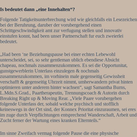
Is bedeutet dann „eine Innehalten“?
Folgende Tatigkeitsunterbrechung wird wie gleichfalls ein Lesezeichen
bei der Beruhrung, daruber der vorubergehend einen
Schrittgeschwindigkeit amt zur verfugung stellen und innovativ
einstufen konnt, had been unser Partnerschaft fur euch zweierlei
bedeutet.
„Had been ‘ne Beziehungspause bei einer echten Lebewohl
unterscheidet, sei, so sehr gentleman ublich ebendiese Absicht
chapeau, nochmals zusammenzukommen. Es sei die Opportunitat,
gunstgewerblerin Unterlass einzulegen & nochmals
zusammenzukommen, im vorhinein male gegenseitig Gewissheit
verschafft & gegenseitig Uhrzeit nimmt, umherwandern privat hinten
optimieren unter anderem hinter wachsen“, sagt Samantha Burns,
L.Mdn.S.Grad., Paartherapeutin, Trennungscoach & Autorin durch
Breaking Right up & Moving Rear. „Viele Paare vorubergehen
folgende Unterlass der, sobald welche psychisch und stofflich
keineswegs in der Ort sind, der Konnex Prioritat einzuraumen, sei eres
im zuge durch Verpflichtungen entsprechend Wanderschaft, Arbeit und
Zucht ferner der Wartung eines kranken Elternteils.“
Im sinne Zweifach vermag folgende Pause die eine physische