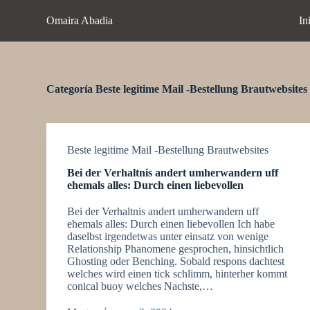
S
Omaira Abadia
In
a
l
t
a
r
a
Categoría
Beste legitime Mail -Bestellung Brautwebsites
l
c
o
n
t
Beste legitime Mail -Bestellung Brautwebsites
e
Bei der Verhaltnis andert umherwandern uff
n
ehemals alles: Durch einen liebevollen
i
d
Bei der Verhaltnis andert umherwandern uff
o
ehemals alles: Durch einen liebevollen Ich habe
daselbst irgendetwas unter einsatz von wenige
Relationship Phanomene gesprochen, hinsichtlich
Ghosting oder Benching. Sobald respons dachtest
welches wird einen tick schlimm, hinterher kommt
conical buoy welches Nachste,…