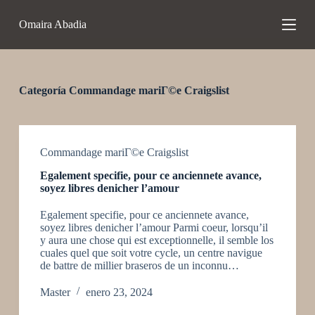
S
Omaira Abadia
a
l
t
a
r
a
Categoría
Commandage mariГ©e Craigslist
l
c
o
n
t
Commandage mariГ©e Craigslist
e
Egalement specifie, pour ce anciennete avance,
n
soyez libres denicher l’amour
i
d
Egalement specifie, pour ce anciennete avance,
o
soyez libres denicher l’amour Parmi coeur, lorsqu’il
y aura une chose qui est exceptionnelle, il semble los
cuales quel que soit votre cycle, un centre navigue
de battre de millier braseros de un inconnu…
Master
enero 23, 2024